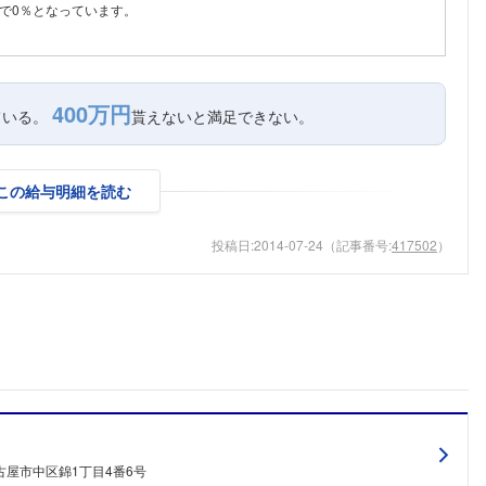
で0％となっています。
こちらの企業もフォローしませんか？
400万円
ている。
貰えないと満足できない。
この給与明細を読む
投稿日:
2014-07-24
（記事番号:
417502
）
古屋市中区錦1丁目4番6号