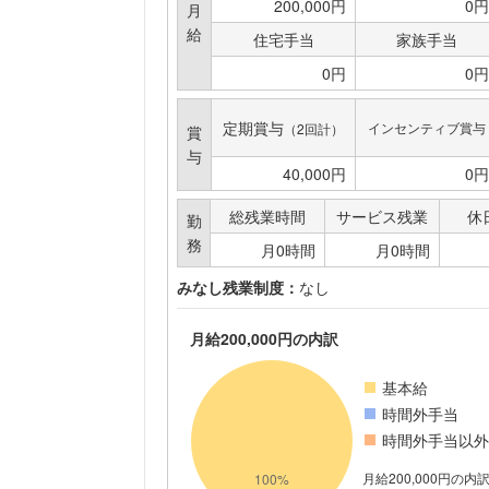
200,000円
0円
月
給
住宅手当
家族手当
0円
0円
定期賞与
インセンティブ賞与
（2回計）
賞
与
40,000円
0円
総残業時間
サービス残業
休
勤
務
月0時間
月0時間
みなし残業制度：
なし
月給200,000円の内訳
基本給
時間外手当
時間外手当以外
月給200,000円の