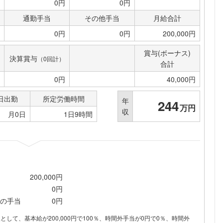
0円
0円
通勤手当
その他手当
月給合計
0円
0円
200,000円
賞与(ボーナス)
決算賞与
（0回計）
合計
0円
40,000円
日出勤
所定労働時間
年
244
万円
収
月0日
1日9時間
200,000円
0円
の手当
0円
フォローしました
内訳として、基本給が200,000円で100％、時間外手当が0円で0％、時間外