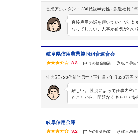
営業アシスタント
30代後半女性
派遣社員
年
直接雇用の話を頂いていたが、妊
なってしまい、人事か前例がない
岐阜県信用農業協同組合連合会
3.3
その他金融業
岐阜県岐阜
社内SE
20代前半男性
正社員
年収330万円
難しい。 性別によって仕事内容
たことから、問題なくキャリアを
岐阜信用金庫
3.2
その他金融業
岐阜県岐