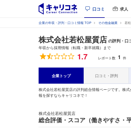
口コミ
求人
企業の年収・評判・口コミ情報 TOP
その他金融業
若松
株式会社若松屋質店
の評判・口
年収から採用情報（転職・新卒就職）まで
総合評価
1.7
1
レポート数
件
企業トップ
口コミ・評判
株式会社若松屋質店の評判総合情報ページです。株式
報を探すならキャリコネで！
株式会社若松屋質店
総合評価・スコア（働きやすさ・