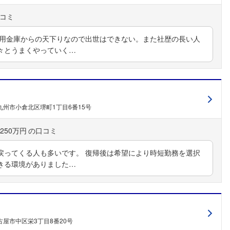
信用金庫からの天下りなので出世はできない。また社歴の長い人
々とうまくやっていく…
九州市小倉北区堺町1丁目6番15号
250万円
戻ってくる人も多いです。 復帰後は希望により時短勤務を選択
きる環境がありました…
屋市中区栄3丁目8番20号