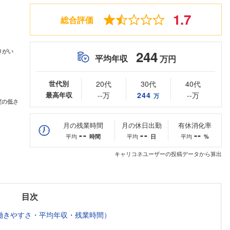
1.7
総合評価
244
平均年収
万円
世代別
20代
30代
40代
最高年収
--万
244
--万
万
月の残業時間
月の休日出勤
有休消化率
--
--
--
平均
平均
平均
時間
日
%
キャリコネユーザーの投稿データから算出
目次
働きやすさ・平均年収・残業時間）