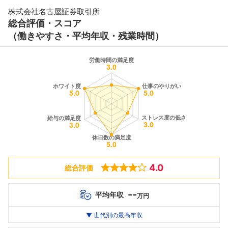
株式会社名古屋証券取引所
総合評価・スコア
（働きやすさ・平均年収・残業時間）
4.0
総合評価
--
平均年収
万円
世代別
20代
▼ 世代別の最高年収
30代
40代
最高年収
--万
--万
--万