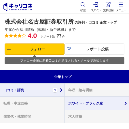
検索
ログイン
無料登録
メニュー
株式会社名古屋証券取引所
の評判・口コミ 企業トップ
年収から採用情報（転職・新卒就職）まで
4.0
??
レポート数
件
フォロー
レポート投稿
フォロー企業に新着口コミが追加されるとメールで通知します
企業
トップ
口コミ・
評判
1
年収・
給与明細
転職・
中途面接
ホワイト・
ブラック度
残業代・
残業時間
求人情報