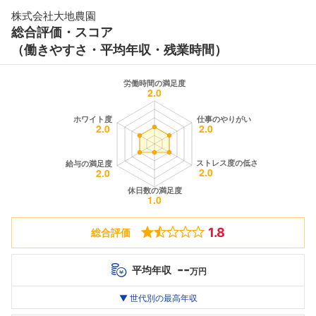
株式会社大地農園
総合評価・スコア
（働きやすさ・平均年収・残業時間）
1.8
総合評価
--
平均年収
万円
世代別
20代
▼ 世代別の最高年収
30代
40代
最高年収
--万
--万
--万