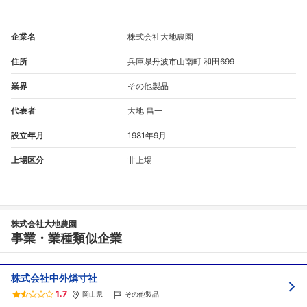
企業名
株式会社大地農園
住所
兵庫県丹波市山南町 和田699
業界
その他製品
代表者
大地 昌一
設立年月
1981年9月
上場区分
非上場
フォローしました
こちらの企業もフォローしませんか？
株式会社大地農園
事業・業種類似企業
株式会社中外燐寸社
1.7
岡山県
その他製品