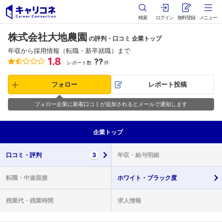
検索
ログイン
無料登録
メニュー
株式会社大地農園
の評判・口コミ 企業トップ
年収から採用情報（転職・新卒就職）まで
1.8
??
レポート数
件
フォロー
レポート投稿
フォロー企業に新着口コミが追加されるとメールで通知します
企業
トップ
口コミ・
評判
3
年収・
給与明細
転職・
中途面接
ホワイト・
ブラック度
残業代・
残業時間
求人情報