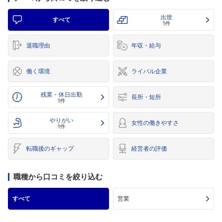
出世
すべて
1件
退職理由
年収・給与
働く環境
ライバル企業
残業・休日出勤
長所・短所
1件
やりがい
女性の働きやすさ
1件
転職後のギャップ
経営者の評価
職種から口コミを絞り込む
すべて
営業