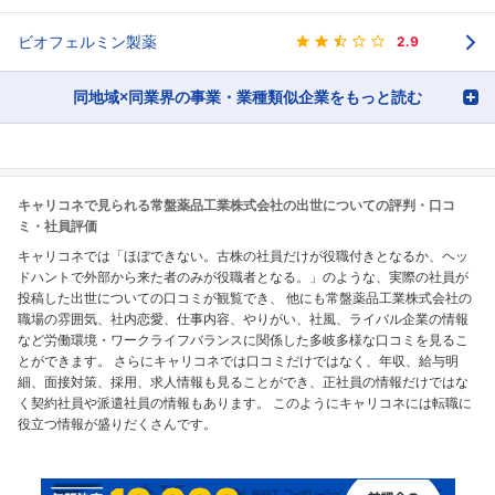
ビオフェルミン製薬
2.9
同地域×同業界の事業・業種類似企業をもっと読む
キャリコネで見られる常盤薬品工業株式会社の出世についての評判・口コ
ミ・社員評価
キャリコネでは「ほぼできない。古株の社員だけが役職付きとなるか、ヘッ
ドハントで外部から来た者のみが役職者となる。」のような、実際の社員が
投稿した出世についての口コミが観覧でき、 他にも常盤薬品工業株式会社の
職場の雰囲気、社内恋愛、仕事内容、やりがい、社風、ライバル企業の情報
など労働環境・ワークライフバランスに関係した多岐多様な口コミを見るこ
とができます。 さらにキャリコネでは口コミだけではなく、年収、給与明
細、面接対策、採用、求人情報も見ることができ、正社員の情報だけではな
く契約社員や派遣社員の情報もあります。 このようにキャリコネには転職に
役立つ情報が盛りだくさんです。