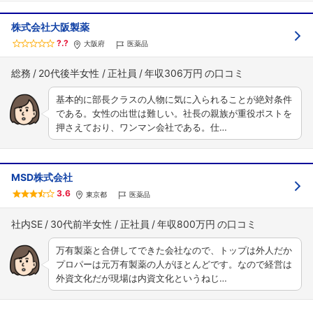
株式会社大阪製薬
?.?
大阪府
医薬品
総務
20代後半女性
正社員
年収306万円
基本的に部長クラスの人物に気に入られることが絶対条件
である。女性の出世は難しい。社長の親族が重役ポストを
押さえており、ワンマン会社である。仕…
MSD株式会社
3.6
東京都
医薬品
社内SE
30代前半女性
正社員
年収800万円
万有製薬と合併してできた会社なので、トップは外人だか
プロパーは元万有製薬の人がほとんどです。なので経営は
外資文化だが現場は内資文化というねじ…