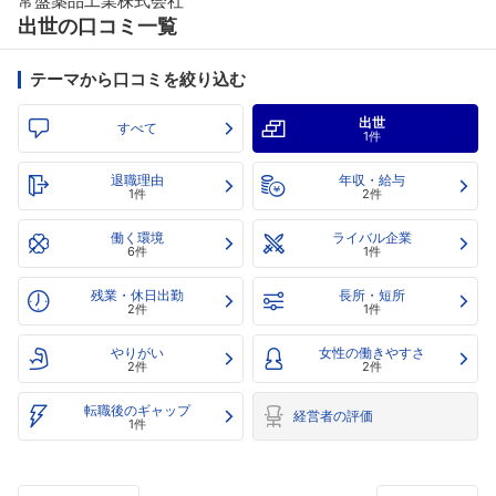
常盤薬品工業株式会社
出世の口コミ一覧
テーマから口コミを絞り込む
出世
すべて
1件
退職理由
年収・給与
1件
2件
働く環境
ライバル企業
6件
1件
残業・休日出勤
長所・短所
2件
1件
やりがい
女性の働きやすさ
2件
2件
転職後のギャップ
経営者の評価
1件