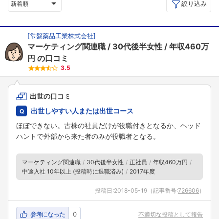
絞り込み
新着順
[
常盤薬品工業株式会社
]
マーケティング関連職
30代後半女性
年収460万
円
の口コミ
3.5
出世の口コミ
出世しやすい人または出世コース
ほぼできない。古株の社員だけが役職付きとなるか、ヘッド
ハントで外部から来た者のみが役職者となる。
マーケティング関連職
30代後半女性
正社員
年収460万円
中途入社 10年以上 (投稿時に退職済み)
2017年度
投稿日:
2018-05-19
（記事番号:
726606
）
参考になった
0
不適切な投稿として報告