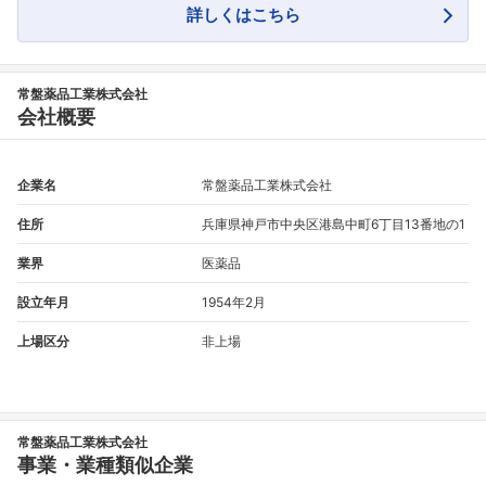
詳しくはこちら
こちらの企業もフォローしませんか？
常盤薬品工業株式会社
会社概要
企業名
常盤薬品工業株式会社
住所
兵庫県神戸市中央区港島中町6丁目13番地の1
業界
医薬品
設立年月
1954年2月
上場区分
非上場
常盤薬品工業株式会社
事業・業種類似企業