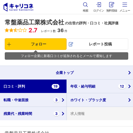
検索
ログイン
無料登録
メニュー
常盤薬品工業株式会社
の出世の評判・口コミ・社員評価
2.7
36
レポート数
件
フォロー
レポート投稿
フォロー企業に新着口コミが追加されるとメールで通知します
企業
トップ
口コミ・
評判
19
年収・
給与明細
12
転職・
中途面接
3
ホワイト・
ブラック度
残業代・
残業時間
3
求人情報