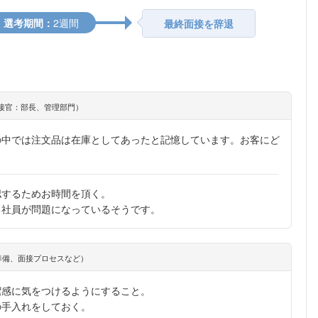
選考期間：
2週間
最終面接を辞退
接官：部長、管理部門）
の中では注文品は在庫としてあったと記憶しています。お客にど
認するためお時間を頂く。
る社員が問題になっているそうです。
準備、面接プロセスなど）
潔感に気をつけるようにすること。
の手入れをしておく。