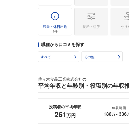
残業・休日出勤
長所・短所
やり
1件
職種から口コミを探す
すべて
その他
佐々木食品工業株式会社の
平均年収と年齢別・役職別の年収
投稿者の平均年収
年収範囲
261
186
336
万～
万円