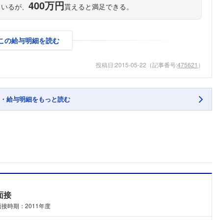
400万円
ているが、
貰えると満足できる。
この給与明細を読む
投稿日:
2015-05-22
（記事番号:
475621
）
・給与明細をもっと読む
面接
面接時期：2011年度