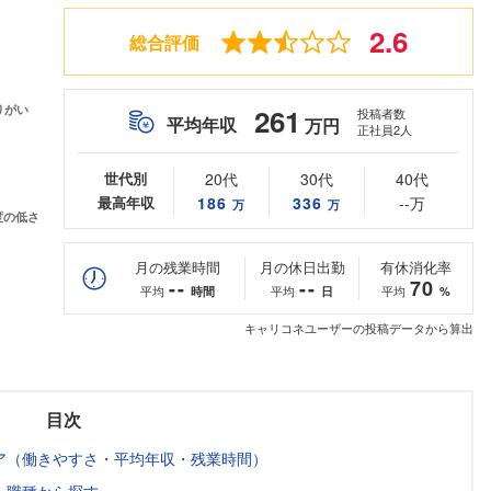
2.6
総合評価
261
投稿者数
平均年収
万円
正社員2人
世代別
20代
30代
40代
最高年収
186
336
--万
万
万
月の残業時間
月の休日出勤
有休消化率
--
--
70
平均
平均
平均
時間
日
%
キャリコネユーザーの投稿データから算出
目次
ア（働きやすさ・平均年収・残業時間）