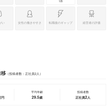
1件
がい
女性の働きやすさ
転職後のギャップ
経営者の評価
推移
（投稿者数：正社員2人）
平均年齢
投稿者数
29.5
2
万円
歳
正社員
人