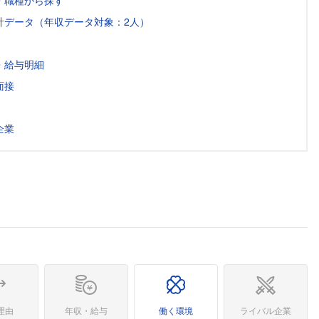
・職種から探す
計データ（年収データ対象：2人）
・給与明細
面接
企業
理由
年収・給与
働く環境
ライバル企業