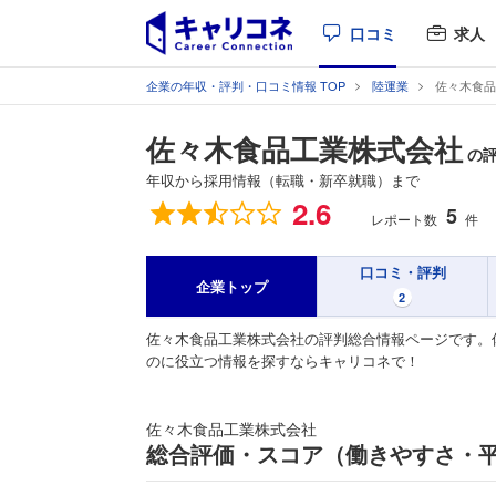
口コミ
求人
企業の年収・評判・口コミ情報 TOP
陸運業
佐々木食品
佐々木食品工業株式会社
の
年収から採用情報（転職・新卒就職）まで
総合評価
2.6
5
レポート数
件
口コミ・評判
企業トップ
2
佐々木食品工業株式会社の評判総合情報ページです。
のに役立つ情報を探すならキャリコネで！
佐々木食品工業株式会社
総合評価・スコア（働きやすさ・