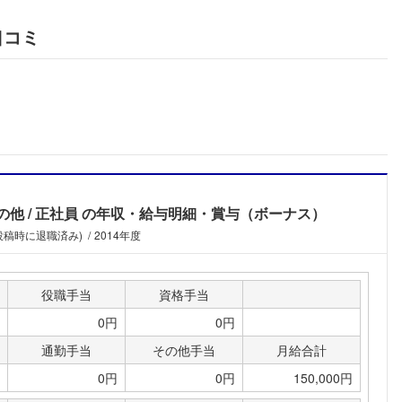
口コミ
の他
正社員
の年収・給与明細・賞与（ボーナス）
(投稿時に退職済み)
2014年度
役職手当
資格手当
0円
0円
通勤手当
その他手当
月給合計
フォローしました
0円
0円
150,000円