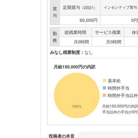
定期賞与
インセンティブ賞与
（2回計）
賞
与
60,000円
0円
総残業時間
サービス残業
休
勤
務
月0時間
月0時間
みなし残業制度：
なし
月給150,000円の内訳
基本給
時間外手当
時間外手当以外
月給150,000円の
手当以外の手当が0円
投稿者の本音