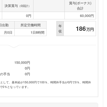
賞与(ボーナス)
こちらの企業もフォローしませんか？
決算賞与
（0回計）
合計
0円
60,000円
日出勤
所定労働時間
年
186
万円
収
月0日
1日8時間
150,000円
0円
の手当
0円
内訳として、基本給が150,000円で100％、時間外手当が0円で0％、時間外
で0％となっています。