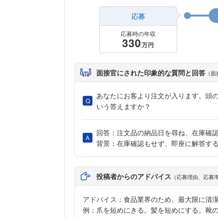
応募
応募時の年収
330
万円
面接官にされた印象的な質問と回答
（面
あなたにお客より注文が入ります。頭
いう答えますか？
回答：注文品の納品日を尋ね、在庫確
背景：在庫確認もせず、即座に解答す
投稿者からのアドバイス
（応募理由、応募
アドバイス：食品業界のため、最大限に清
例：爪を短めにきる。髪を短めにする。靴