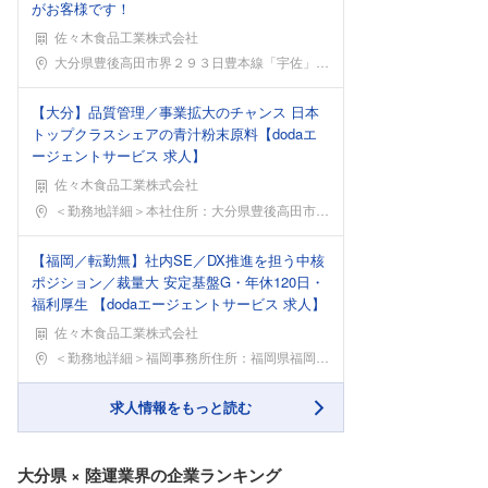
がお客様です！
佐々木食品工業株式会社
勤務地
大分県豊後高田市界２９３日豊本線「宇佐」駅から車で
【大分】品質管理／事業拡大のチャンス 日本
トップクラスシェアの青汁粉末原料【dodaエ
ージェントサービス 求人】
佐々木食品工業株式会社
勤務地
＜勤務地詳細＞本社住所：大分県豊後高田市界276
【福岡／転勤無】社内SE／DX推進を担う中核
ポジション／裁量大 安定基盤G・年休120日・
福利厚生 【dodaエージェントサービス 求人】
佐々木食品工業株式会社
勤務地
＜勤務地詳細＞福岡事務所住所：福岡県福岡市博多区博
求人情報をもっと読む
大分県
×
陸運業界
の企業ランキング