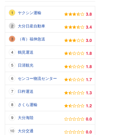
ヤクシン運輸
3.8
大分日産自動車
3.4
（有）福伸急送
3.0
鶴見運送
1.8
日清観光
1.8
センコー物流センター
1.7
臼杵運送
1.3
さくら運輸
1.2
大分海陸
0.0
大分交通
0.0