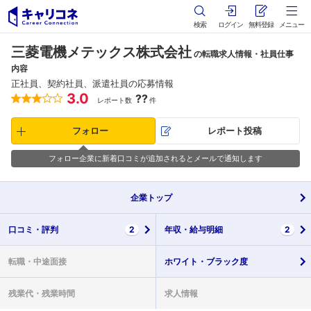
検索
ログイン
無料登録
メニュー
三菱電機メテックス株式会社
の転職求人情報・社員仕事
内容
正社員、契約社員、派遣社員の応募情報
3.0
??
レポート数
件
フォロー
レポート投稿
フォロー企業に新着口コミが追加されるとメールで通知します
企業
トップ
口コミ・
評判
2
年収・
給与明細
2
転職・
中途面接
ホワイト・
ブラック度
残業代・
残業時間
求人情報