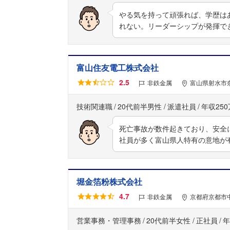
やる気を持って頑張れば、学歴は
れない。リーダーシップが発揮で
富山住友電工株式会社
2.5
非鉄金属
富山県射水市奈
技術関連職
20代前半男性
派遣社員
年収25
死亡事故が数件起きており、安全
社員が多く富山県人特有の意地が
堀金箔粉株式会社
4.7
非鉄金属
京都府京都市
営業事務・管理事務
20代前半女性
正社員
年