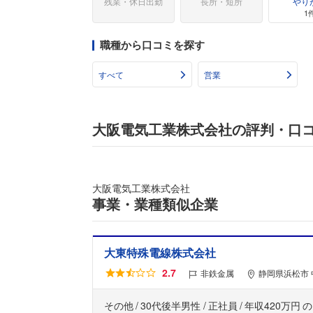
残業・休日出勤
長所・短所
やり
1
職種から口コミを探す
すべて
営業
大阪電気工業株式会社の評判・口
大阪電気工業株式会社
事業・業種類似企業
大東特殊電線株式会社
2.7
非鉄金属
静岡県浜松市 
その他
30代後半男性
正社員
年収420万円