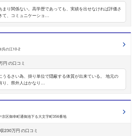
あまり関係ない。高学歴であっても、実績を出せなければ評価さ
きて、コミュニケーショ…
呉の江10-2
0万円
にうるさい為、掛り単位で隠蔽する体質が出来ている。 地元の
有り、県外人はかなり…
中京区御幸町通御池下る大文字町356番地
収230万円