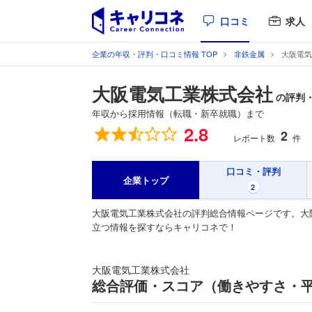
口コミ
求人
企業の年収・評判・口コミ情報 TOP
非鉄金属
大阪電気
大阪電気工業株式会社
の評判
年収から採用情報（転職・新卒就職）まで
総合評価
2.8
2
レポート数
件
口コミ・評判
企業トップ
2
大阪電気工業株式会社の評判総合情報ページです。大
立つ情報を探すならキャリコネで！
大阪電気工業株式会社
総合評価・スコア（働きやすさ・