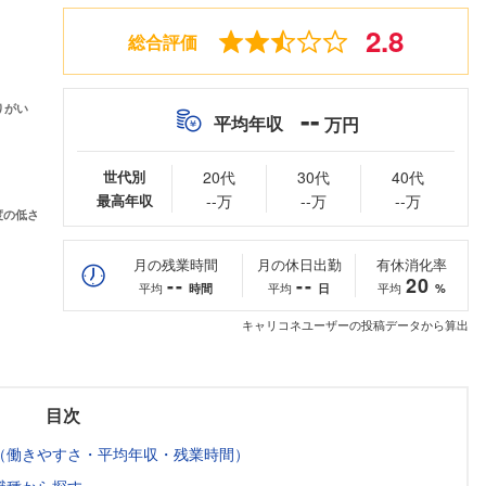
2.8
総合評価
--
平均年収
万円
世代別
20代
30代
40代
最高年収
--万
--万
--万
月の残業時間
月の休日出勤
有休消化率
--
--
20
平均
平均
平均
時間
日
%
キャリコネユーザーの投稿データから算出
目次
（働きやすさ・平均年収・残業時間）