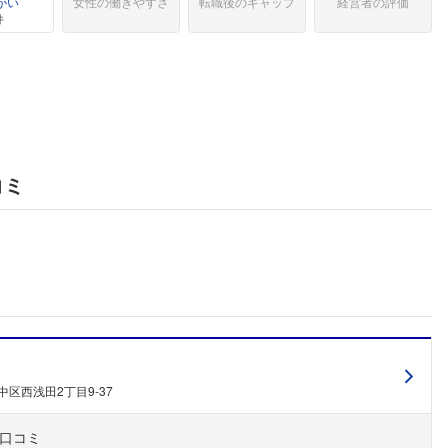
がい
女性の働きやすさ
転職後のギャップ
経営者の評価
件
コミ
中区西浅田2丁目9-37