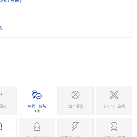
職種から探す
業
理由
年収・給与
働く環境
ライバル企業
1件