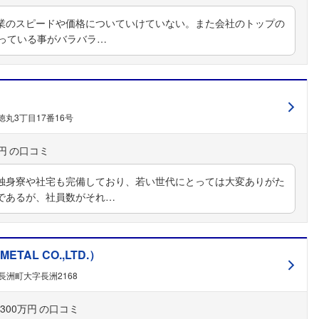
業のスピードや価格についていけていない。また会社のトップの
やっている事がバラバラ…
丸3丁目17番16号
円
独身寮や社宅も完備しており、若い世代にとっては大変ありがた
フォローしました
であるが、社員数がそれ…
こちらの企業もフォローしませんか？
TAL CO.,LTD.）
長洲町大字長洲2168
300万円