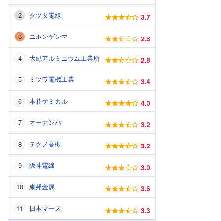
タツタ電線
3.7
ニホンゲンマ
2.8
大紀アルミニウム工業所
2.8
ミツワ電機工業
3.4
本荘ケミカル
4.0
オーナンバ
3.2
テクノ高槻
3.2
阪神電線
3.0
東邦金属
3.6
日本マース
3.3