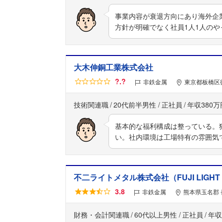
事業内容が衰退方向にあり海外企
方針が明確でなく社員1人1人の
大木伸銅工業株式会社
?.?
非鉄金属
東京都板橋区徳
技術関連職
20代前半男性
正社員
年収380万
基本的な福利構成は整っている。
い。社内環境は工場特有の雰囲気
不二ライトメタル株式会社（FUJI LIGHT ME
3.8
非鉄金属
熊本県玉名郡 
財務・会計関連職
60代以上男性
正社員
年収