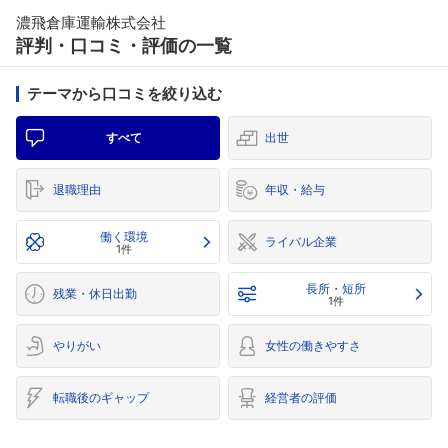
濃飛倉庫運輸株式会社
評判・口コミ・評価の一覧
テーマから口コミを絞り込む
すべて
出世
退職理由
年収・給与
働く環境
ライバル企業
1件
長所・短所
残業・休日出勤
1件
やりがい
女性の働きやすさ
転職後のギャップ
経営者の評価