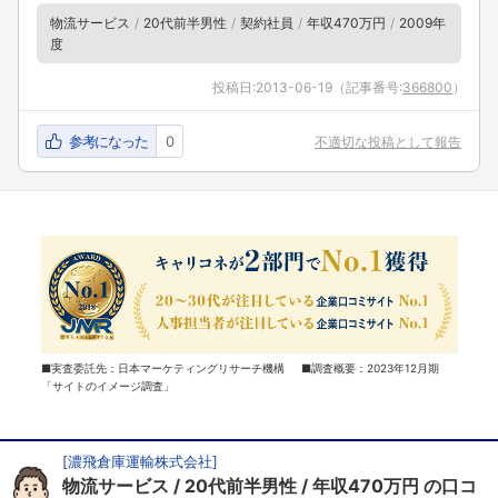
物流サービス
20代前半男性
契約社員
年収470万円
2009年
度
投稿日:
2013-06-19
（記事番号:
366800
）
参考になった
0
不適切な投稿として報告
■実査委託先：日本マーケティングリサーチ機構 ■調査概要：2023年12月期
「サイトのイメージ調査」
[
濃飛倉庫運輸株式会社
]
物流サービス
20代前半男性
年収470万円
の口コ