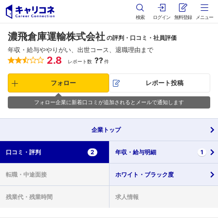
検索
ログイン
無料登録
メニュー
濃飛倉庫運輸株式会社
の評判・口コミ・社員評価
年収・給与ややりがい、出世コース、退職理由まで
2.8
??
レポート数
件
フォロー
レポート投稿
フォロー企業に新着口コミが追加されるとメールで通知します
企業
トップ
口コミ・
評判
2
年収・
給与明細
1
転職・
中途面接
ホワイト・
ブラック度
残業代・
残業時間
求人情報