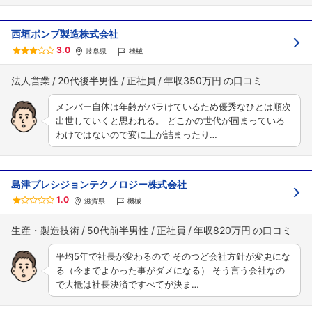
西垣ポンプ製造株式会社
3.0
岐阜県
機械
法人営業
20代後半男性
正社員
年収350万円
メンバー自体は年齢がバラけているため優秀なひとは順次
出世していくと思われる。 どこかの世代が固まっている
わけではないので変に上が詰まったり…
島津プレシジョンテクノロジー株式会社
1.0
滋賀県
機械
生産・製造技術
50代前半男性
正社員
年収820万円
平均5年で社長が変わるので そのつど会社方針が変更にな
る（今までよかった事がダメになる） そう言う会社なの
で大抵は社長決済ですべてが決ま…