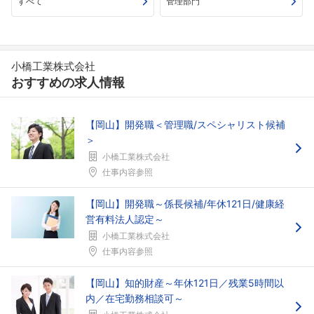
すべて
管理部門
小橋工業株式会社
おすすめの求人情報
【岡山】開発職＜管理職/スペシャリスト候補
＞
小橋工業株式会社
仕事内容参照
【岡山】開発職～係長候補/年休121日/健康経
フォローしました
営有料法人認定～
小橋工業株式会社
こちらの企業もフォローしませんか？
仕事内容参照
【岡山】知的財産～年休121日／残業5時間以
内／在宅勤務相談可～