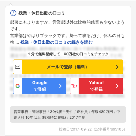
残業・休日出勤の口コミ
部署にもよりますが、営業部以外は比較的残業も少ないよう
です。
営業部はやはりブラックです。帰って寝るだけ、休みの日も
携 ...
残業・休日出勤の口コミの続きを読む
１分で無料登録して、60万社の口コミをチェック
メールで登録（無料）
Google
Yahoo!
で登録
で登録
営業事務・管理事務
30代後半男性
正社員
年収480万円
中
途入社 10年以上 (投稿時に在職)
2017年度
投稿日:
2017-09-22
（記事番号:
695105
）