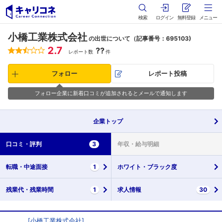
検索
ログイン
無料登録
メニュー
小橋工業株式会社
の出世について（記事番号：695103)
2.7
??
レポート数
件
フォロー
レポート投稿
フォロー企業に新着口コミが追加されるとメールで通知します
企業
トップ
口コミ・
評判
3
年収・
給与明細
転職・
中途面接
1
ホワイト・
ブラック度
残業代・
残業時間
1
求人情報
30
[
小橋工業株式会社
]