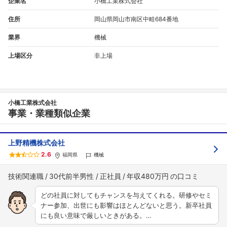
企業名
小橋工業株式会社
住所
岡山県岡山市南区中畦684番地
業界
機械
上場区分
非上場
小橋工業株式会社
事業・業種類似企業
上野精機株式会社
2.6
福岡県
機械
技術関連職
30代前半男性
正社員
年収480万円
どの社員に対してもチャンスを与えてくれる。研修やセミ
ナー参加、出世にも影響はほとんどないと思う。新卒社員
にも良い意味で厳しいときがある。…