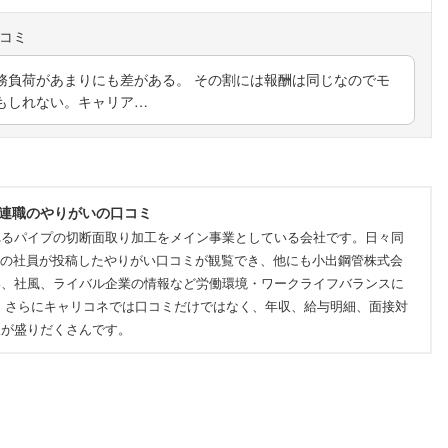
務負荷があまりにも差がある。 その割には報酬は同じなのでモ
もしれない。キャリア…
関連職のやりがいの口コミ
れるパイプの切断面取り加工をメイン事業としている会社です。日々同
実際の社員が投稿したやりがい口コミが観覧でき、他にも小出鋼管株式会
い、社風、ライバル企業の情報など労働環境・ワークライフバランスに
。さらにキャリコネでは口コミだけではなく、年収、給与明細、面接対
報が盛りだくさんです。