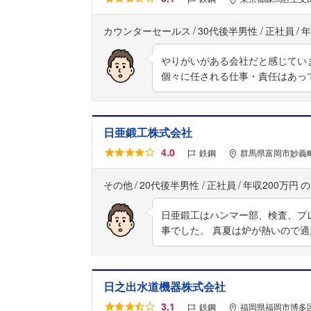
カウンターセールス
30代後半男性
正社員
年
やりがいがある会社だと感じてい
個々に任される仕事・責任はあっ
日亜鍛工株式会社
4.0
鉄鋼
群馬県富岡市妙義町
その他
20代後半男性
正社員
年収200万円
日亜鍛工はハンマー部、検査、プ
事でした。 真夏は炉が熱いので
日之出水道機器株式会社
3.1
鉄鋼
福岡県福岡市博多区