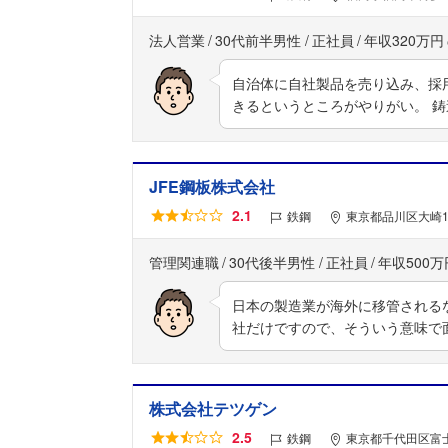
法人営業
30代前半男性
正社員
年収320万円
自治体に自社製品を売り込み、採
きるというところがやりがい。 
JFE鋼板株式会社
2.1
鉄鋼
東京都品川区大崎1
管理関連職
30代後半男性
正社員
年収500万
日本の製造業が海外に移管される
社だけですので、そういう意味で
株式会社テツゲン
2.5
鉄鋼
東京都千代田区富士