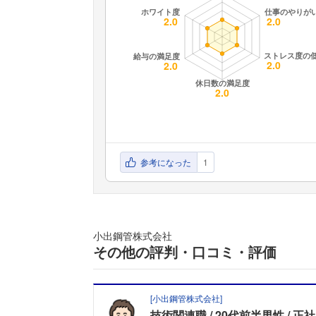
参考になった
1
小出鋼管株式会社
その他の評判・口コミ・評価
[
小出鋼管株式会社
]
技術関連職
20代前半男性
正社