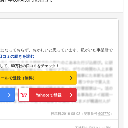
確になっておらず、おかしいと思っています。私がいた事業所で
口コミの続きを読む
して、60万社の口コミをチェック！
メールで登録（無料）
Yahoo!で登録
投稿日:
2016-08-02
（記事番号:
605770
）
不適切な投稿として報告