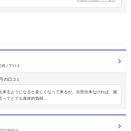
四ノ下11-2
円
出来るようになると楽しくなって来るが、出世出来なければ、歳
言ってとても身体的負担…
フォローしました
3丁目37-4