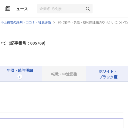
ニュース
小出鋼管の評判・口コミ・社員評価
20代前半・男性・技術関連職のやりがいについて
て（記事番号：605769)
年収・給与明細
ホワイト・
転職・中途面接
ブラック度
1