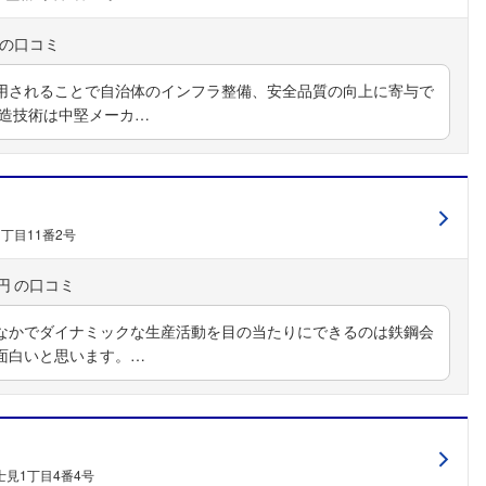
用されることで自治体のインフラ整備、安全品質の向上に寄与で
鋳造技術は中堅メーカ…
丁目11番2号
円
なかでダイナミックな生産活動を目の当たりにできるのは鉄鋼会
面白いと思います。…
見1丁目4番4号