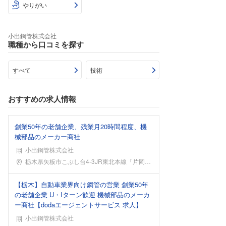
やりがい
小出鋼管株式会社
職種から口コミを探す
すべて
技術
おすすめの求人情報
創業50年の老舗企業、残業月20時間程度、機
械部品のメーカー商社
小出鋼管株式会社
勤務地
栃木県矢板市こぶし台4-3JR東北本線「片岡」駅か
【栃木】自動車業界向け鋼管の営業 創業50年
の老舗企業 U・Iターン歓迎 機械部品のメーカ
ー商社【dodaエージェントサービス 求人】
小出鋼管株式会社