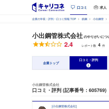
口コミ
求人
企業の年収・評判・口コミ情報 TOP
鉄鋼
小出鋼管
小出鋼管株式会社
のやりがいについ
総合評価
2.4
4
レポート数
件
口コミ・評判
企業トップ
2
小出鋼管株式会社
口コミ・評判 (記事番号：605769)
[
小出鋼管株式会社
]