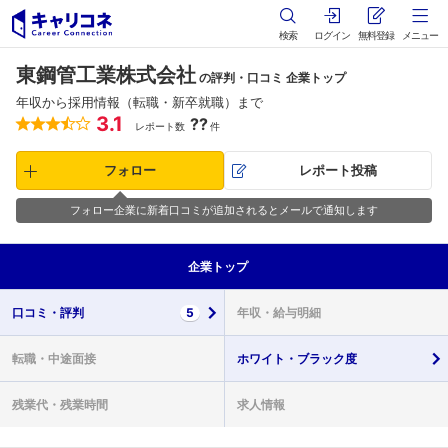
検索
ログイン
無料登録
メニュー
東鋼管工業株式会社
の評判・口コミ 企業トップ
年収から採用情報（転職・新卒就職）まで
3.1
??
レポート数
件
フォロー
レポート投稿
フォロー企業に新着口コミが追加されるとメールで通知します
企業
トップ
口コミ・
評判
5
年収・
給与明細
転職・
中途面接
ホワイト・
ブラック度
残業代・
残業時間
求人情報