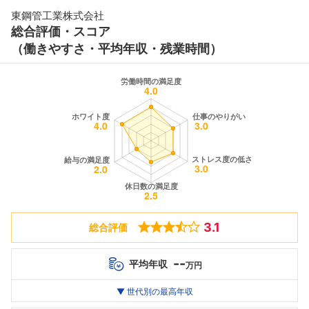
東鋼管工業株式会社
総合評価・スコア
（働きやすさ・平均年収・残業時間）
3.1
総合評価
--
平均年収
万円
世代別
20代
▼ 世代別の最高年収
30代
40代
最高年収
--万
--万
--万