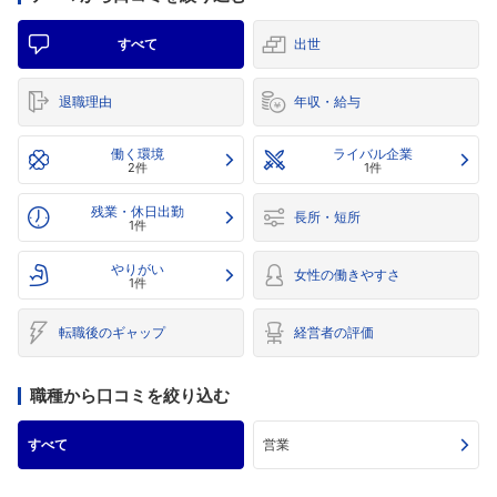
すべて
出世
退職理由
年収・給与
働く環境
ライバル企業
2件
1件
残業・休日出勤
長所・短所
1件
やりがい
女性の働きやすさ
1件
転職後のギャップ
経営者の評価
職種から口コミを絞り込む
すべて
営業