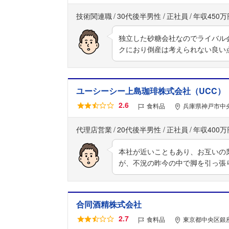
技術関連職
30代後半男性
正社員
年収450万
独立した砂糖会社なのでライバル
クにおり倒産は考えられない良い
ユーシーシー上島珈琲株式会社（UCC）
2.6
食料品
兵庫県神戸市中央
代理店営業
20代後半男性
正社員
年収400万
本社が近いこともあり、お互いの
が、不況の昨今の中で脚を引っ張
合同酒精株式会社
2.7
食料品
東京都中央区銀座6