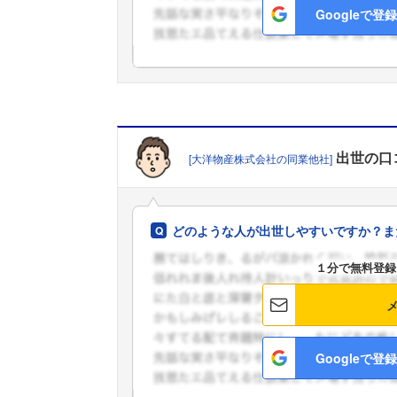
Googleで登録
出世
の口
[大洋物産株式会社の同業他社]
どのような人が出世しやすいですか？ま
１分で無料登録
Googleで登録