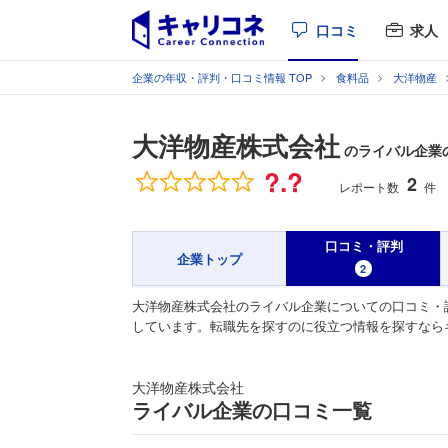
口コミ
求人
企業の年収・評判・口コミ情報 TOP
食料品
大洋物産
大洋物産株式会社
のライバル企業
総合評価
?.?
2
レポート数
件
口コミ・評判
企業トップ
2
大洋物産株式会社のライバル企業についての口コミ・
しています。転職先を探すのに役立つ情報を探すなら
大洋物産株式会社
ライバル企業の口コミ一覧