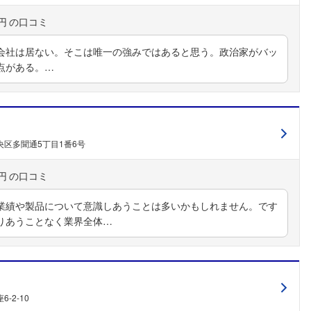
円
会社は居ない。そこは唯一の強みではあると思う。政治家がバッ
点がある。…
区多聞通5丁目1番6号
円
業績や製品について意識しあうことは多いかもしれません。です
りあうことなく業界全体…
-2-10