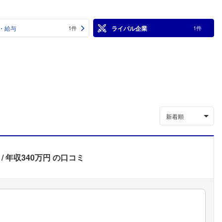
・給与
ライバル企業
1件
1件
新着順
年収340万円
の口コミ