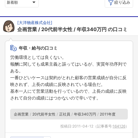
絞り込み
新着順
[
大洋物産株式会社
]
企画営業
20代前半女性
年収340万円
の口コミ
年収・給与の口コミ
労働環境としては良くない。
報酬に関しても成果主義と謳ってはいるが、実質年功序列で
ある。
一番ひどいケースは契約がとれた顧客の営業成績が自分に反
映されず、上長の成績に反映されている場合だ。
基本一人にて営業活動を行っているので、上長の成績に反映
されて自分の成績にはつかないので辛いです。
企画営業
20代前半女性
正社員
年収340万円
2011年度
投稿日:
2011-04-12
（記事番号:
164126
）