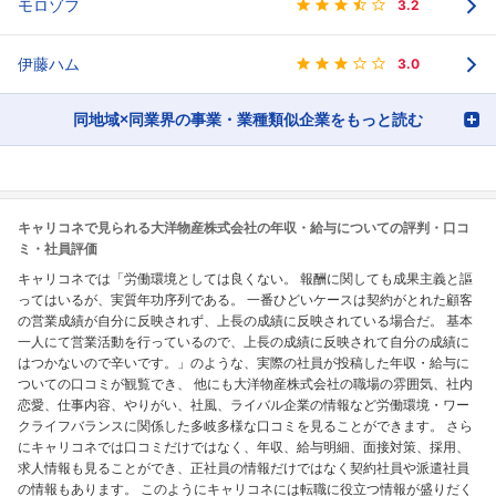
モロゾフ
3.2
伊藤ハム
3.0
同地域×同業界の事業・業種類似企業をもっと読む
キャリコネで見られる大洋物産株式会社の年収・給与についての評判・口コ
ミ・社員評価
キャリコネでは「労働環境としては良くない。 報酬に関しても成果主義と謳
ってはいるが、実質年功序列である。 一番ひどいケースは契約がとれた顧客
の営業成績が自分に反映されず、上長の成績に反映されている場合だ。 基本
一人にて営業活動を行っているので、上長の成績に反映されて自分の成績に
はつかないので辛いです。」のような、実際の社員が投稿した年収・給与に
ついての口コミが観覧でき、 他にも大洋物産株式会社の職場の雰囲気、社内
恋愛、仕事内容、やりがい、社風、ライバル企業の情報など労働環境・ワー
クライフバランスに関係した多岐多様な口コミを見ることができます。 さら
にキャリコネでは口コミだけではなく、年収、給与明細、面接対策、採用、
求人情報も見ることができ、正社員の情報だけではなく契約社員や派遣社員
の情報もあります。 このようにキャリコネには転職に役立つ情報が盛りだく