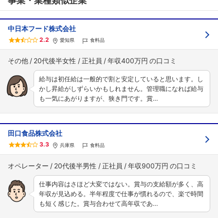
事業・業種類似企業
中日本フード株式会社
2.2
愛知県
食料品
その他
20代後半女性
正社員
年収400万円
給与は初任給は一般的で割と安定していると思います。し
かし昇給がしずらいかもしれません。管理職になれば給与
も一気にあがりますが、狭き門です。賞…
田口食品株式会社
3.3
兵庫県
食料品
オペレーター
20代後半男性
正社員
年収900万円
仕事内容はさほど大変ではない。賞与の支給額が多く、高
年収が見込める。半年程度で仕事が慣れるので、楽で時間
も短く感じた。賞与合わせて高年収であ…