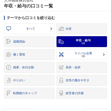
大洋物産株式会社
年収・給与の口コミ一覧
テーマから口コミを絞り込む
すべて
出世
年収・給与
退職理由
1件
ライバル企業
働く環境
1件
残業・休日出勤
長所・短所
やりがい
女性の働きやすさ
転職後のギャップ
経営者の評価