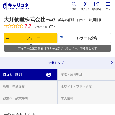
検索
ログイン
無料登録
メニュー
大洋物産株式会社
の年収・給与の評判・口コミ・社員評価
?.?
??
レポート数
件
フォロー
レポート投稿
フォロー企業に新着口コミが追加されるとメールで通知します
企業
トップ
口コミ・
評判
2
年収・
給与明細
転職・
中途面接
ホワイト・
ブラック度
残業代・
残業時間
求人情報