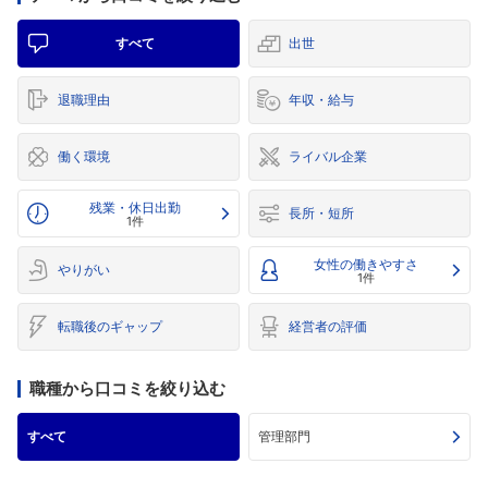
すべて
出世
退職理由
年収・給与
働く環境
ライバル企業
残業・休日出勤
長所・短所
1件
女性の働きやすさ
やりがい
1件
転職後のギャップ
経営者の評価
職種から口コミを絞り込む
すべて
管理部門