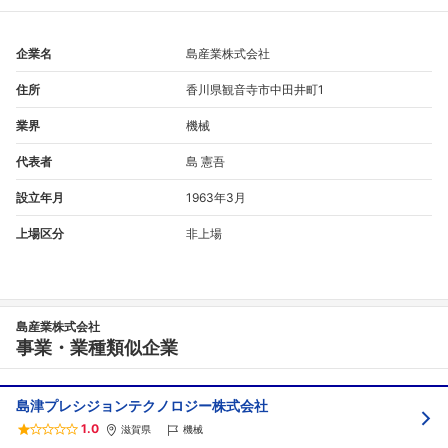
企業名
島産業株式会社
住所
香川県観音寺市中田井町1
業界
機械
代表者
島 憲吾
設立年月
1963年3月
上場区分
非上場
フォローしました
こちらの企業もフォローしませんか？
島産業株式会社
事業・業種類似企業
島津プレシジョンテクノロジー株式会社
1.0
滋賀県
機械