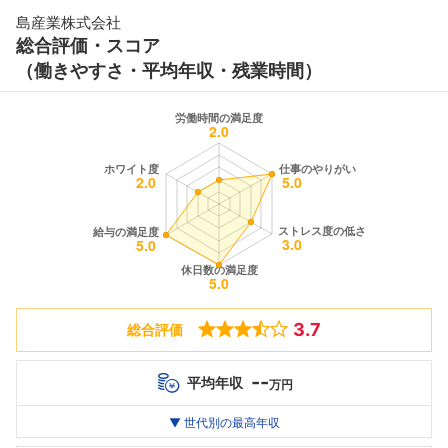
島産業株式会社
総合評価・スコア
（働きやすさ・平均年収・残業時間）
3.7
総合評価
--
平均年収
万円
世代別
20代
▼ 世代別の最高年収
30代
40代
最高年収
--万
--万
--万