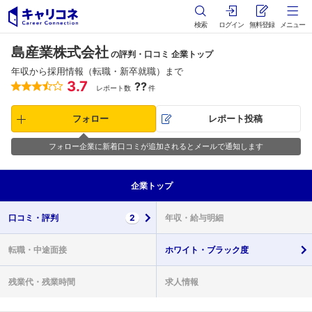
検索
ログイン
無料登録
メニュー
島産業株式会社
の評判・口コミ 企業トップ
年収から採用情報（転職・新卒就職）まで
3.7
??
レポート数
件
フォロー
レポート投稿
フォロー企業に新着口コミが追加されるとメールで通知します
企業
トップ
口コミ・
評判
2
年収・
給与明細
転職・
中途面接
ホワイト・
ブラック度
残業代・
残業時間
求人情報