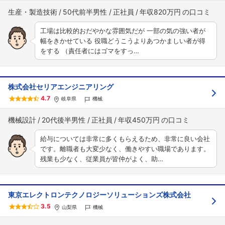
生産・製造技術
50代前半男性
正社員
年収820万円
工場は比較的おだやかな雰囲気だが 一部の気の強い者が
幅をきかせている 役職どうこうよりあつかましい者が得
をする （責任者にはゴマをすっ…
株式会社セリアエンジニアリング
4.7
岐阜県
機械
機械設計
20代後半男性
正社員
年収450万円
給与については非常に多くもらえるため、非常に良い会社
です。離職者も大変少なく、働きやすい職場であります。
残業も少なく、従業員が皆仲がよく、助…
東京エレクトロンテクノロジーソリューションズ株式会社
3.5
山梨県
機械