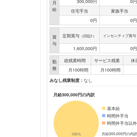
300,000円
0円
月
給
住宅手当
家族手当
0円
0円
定期賞与
インセンティブ賞与
（2回計）
賞
与
1,600,000円
0円
総残業時間
サービス残業
休
勤
務
月100時間
月100時間
みなし残業制度：
なし
月給300,000円の内訳
基本給
時間外手当
時間外手当以外
月給300,000円の