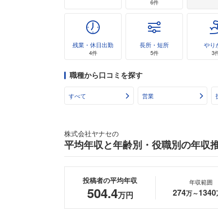
6件
残業・休日出勤
長所・短所
やり
4件
5件
3
職種から口コミを探す
すべて
営業
株式会社ヤナセの
平均年収と年齢別・役職別の年収
投稿者の平均年収
年収範囲
504.4
274
1340
万～
万円