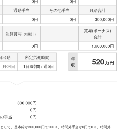
0円
0円
通勤手当
その他手当
月給合計
0円
0円
300,000円
賞与(ボーナス)
決算賞与
（0回計）
合計
0円
1,600,000円
日出勤
所定労働時間
年
520
万円
収
月04日
1日8時間 / 週5日
300,000円
0円
の手当
0円
内訳として、基本給が300,000円で100％、時間外手当が0円で0％、時間外