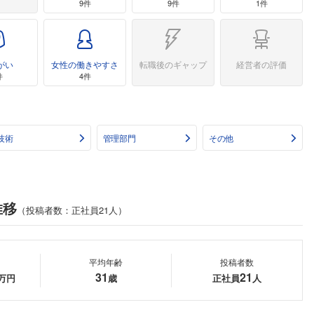
9件
9件
1件
がい
女性の働きやすさ
転職後のギャップ
経営者の評価
件
4件
技術
管理部門
その他
推移
（投稿者数：正社員21人）
平均年齢
投稿者数
31
21
万円
歳
正社員
人