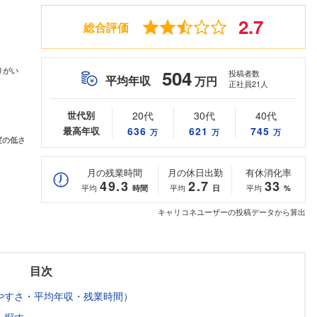
2.7
総合評価
504
投稿者数
平均年収
万円
正社員21人
世代別
20代
30代
40代
最高年収
636
621
745
万
万
万
月の残業時間
月の休日出勤
有休消化率
49.3
2.7
33
平均
平均
平均
時間
日
%
キャリコネユーザーの投稿データから算出
目次
やすさ・平均年収・残業時間）