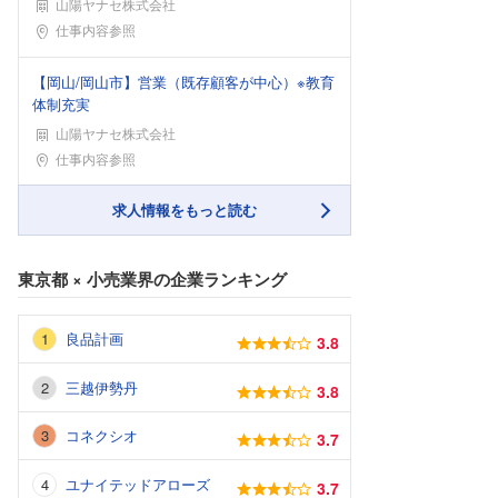
山陽ヤナセ株式会社
勤務地
仕事内容参照
【岡山/岡山市】営業（既存顧客が中心）※教育
体制充実
山陽ヤナセ株式会社
勤務地
仕事内容参照
求人情報をもっと読む
東京都
×
小売業界
の企業ランキング
良品計画
3.8
三越伊勢丹
3.8
コネクシオ
3.7
ユナイテッドアローズ
3.7