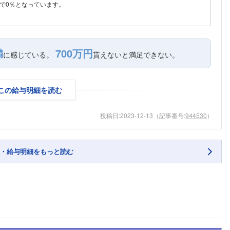
で0％となっています。
満
700万円
に感じている。
貰えないと満足できない。
この給与明細を読む
投稿日:
2023-12-13
（記事番号:
944530
）
・給与明細をもっと読む