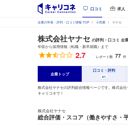
口コミ
求人
企業の年収・評判・口コミ情報 TOP
小売業
ヤナセ
株式会社ヤナセ
の評判・口コミ 企
年収から採用情報（転職・新卒就職）まで
総合評価
2.7
77
レポート数
件
口コミ・評判
企業トップ
41
株式会社ヤナセの評判総合情報ページです。株式会社
キャリコネで！
株式会社ヤナセ
総合評価・スコア（働きやすさ・