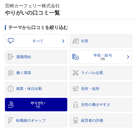
宮崎カーフェリー株式会社
やりがいの口コミ一覧
テーマから口コミを絞り込む
すべて
出世
年収・給与
退職理由
1件
働く環境
ライバル企業
残業・休日出勤
長所・短所
やりがい
女性の働きやすさ
1件
転職後のギャップ
経営者の評価