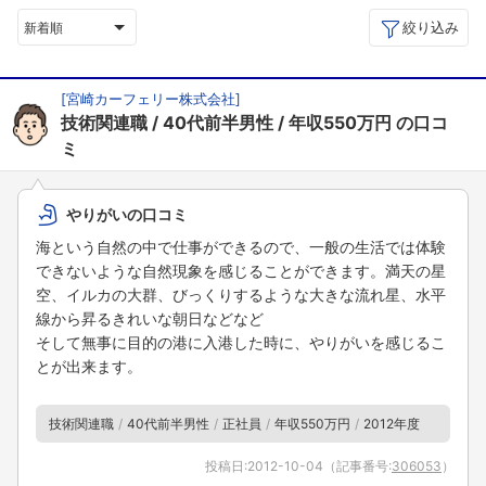
絞り込み
新着順
[
宮崎カーフェリー株式会社
]
技術関連職
40代前半男性
年収550万円
の口コ
ミ
やりがいの口コミ
海という自然の中で仕事ができるので、一般の生活では体験
できないような自然現象を感じることができます。満天の星
空、イルカの大群、びっくりするような大きな流れ星、水平
線から昇るきれいな朝日などなど
そして無事に目的の港に入港した時に、やりがいを感じるこ
とが出来ます。
技術関連職
40代前半男性
正社員
年収550万円
2012年度
投稿日:
2012-10-04
（記事番号:
306053
）