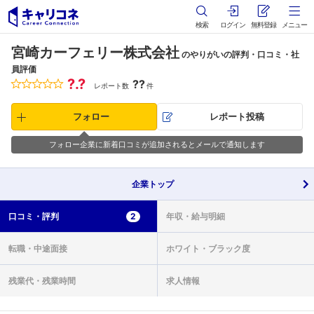
検索
ログイン
無料登録
メニュー
宮崎カーフェリー株式会社
のやりがいの評判・口コミ・社
員評価
?.?
??
レポート数
件
フォロー
レポート投稿
フォロー企業に新着口コミが追加されるとメールで通知します
企業
トップ
口コミ・
評判
2
年収・
給与明細
転職・
中途面接
ホワイト・
ブラック度
残業代・
残業時間
求人情報