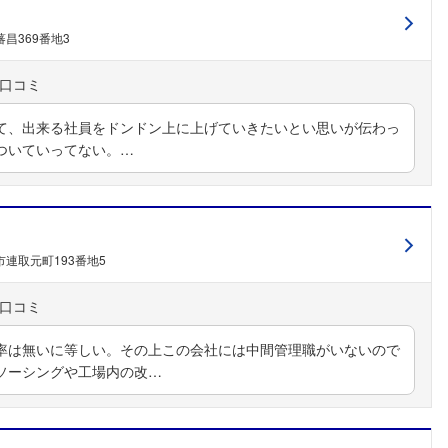
昌369番地3
て、出来る社員をドンドン上に上げていきたいとい思いが伝わっ
ついていってない。…
連取元町193番地5
率は無いに等しい。その上この会社には中間管理職がいないので
ソーシングや工場内の改…