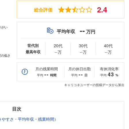
2.4
総合評価
--
平均年収
万円
世代別
20代
30代
40代
最高年収
--万
--万
--万
月の残業時間
月の休日出勤
有休消化率
--
--
43
平均
平均
平均
時間
日
%
キャリコネユーザーの投稿データから算出
目次
きやすさ・平均年収・残業時間）