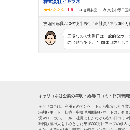
株式会社ヒキフネ
1.8
金属製品
東京都墨田区向
技術関連職
20代後半男性
正社員
年収350万
工場なので出勤日は一般的なカレ
の出勤もある。 年間休日数として
キャリコネは企業の年収・給与/口コミ・評判/転
キャリコネは、利用者のアンケートから収集した企業
評判レポート、転職・中途採用面接レポートは、有名
境やローカルルール、社員にしかわからない口コミや
幹部候補求人を中心とした年収200万円アップの求
また、企業や仕事に関連した特集コンテンツも充実し