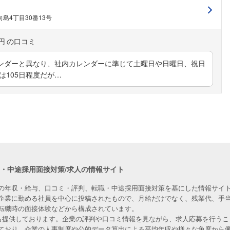
島4丁目30番13号
円
ンダーと異なり、社内カレンダーに準じて土曜日や日曜日、祝日
は105日程度だが…
職・中途採用面接対策/求人の情報サイト
の年収・給与、口コミ・評判、転職・中途採用面接対策を基にした情報サイト
企業に勤める社員を中心に投稿されたもので、月給だけでなく、残業代、手
転職時の面接体験などから構成されています。
人も提供しております。企業の評判や口コミ情報を見ながら、求人応募を行うこ
ており、企業の人事制度や公的データ算出による平均年収や様々な角度から