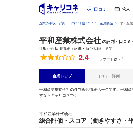
口コミ
求人
企業の年収・評判・口コミ情報 TOP
金属製品
平和産業
平和産業株式会社
の評判・口コミ
年収から採用情報（転職・新卒就職）まで
総合評価
2.4
レポート数
? 件
企業トップ
口コミ・評判
平和産業株式会社の評判総合情報ページです。平和産
すならキャリコネで！
平和産業株式会社
総合評価・スコア（働きやすさ・