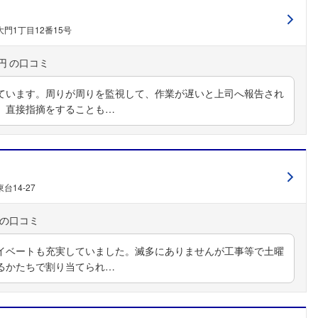
門1丁目12番15号
円
ています。周りが周りを監視して、作業が遅いと上司へ報告され
。直接指摘をすることも…
フォローしました
こちらの企業もフォローしませんか？
台14-27
イベートも充実していました。滅多にありませんが工事等で土曜
るかたちで割り当てられ…