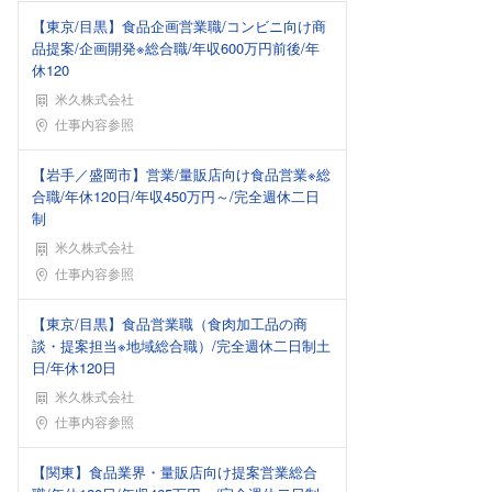
【東京/目黒】食品企画営業職/コンビニ向け商
品提案/企画開発※総合職/年収600万円前後/年
休120
米久株式会社
勤務地
仕事内容参照
【岩手／盛岡市】営業/量販店向け食品営業※総
合職/年休120日/年収450万円～/完全週休二日
制
米久株式会社
勤務地
仕事内容参照
【東京/目黒】食品営業職（食肉加工品の商
談・提案担当※地域総合職）/完全週休二日制土
日/年休120日
米久株式会社
勤務地
仕事内容参照
【関東】食品業界・量販店向け提案営業総合