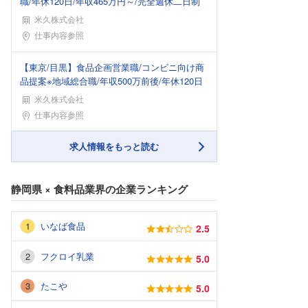
職/年休120日/年収465万円～/完全週休二日制
米久株式会社
勤務地
仕事内容参照
【東京/目黒】食品企画営業職/コンビニ向け商
品提案※地域総合職/年収500万前後/年休120日
米久株式会社
勤務地
仕事内容参照
求人情報をもっと読む
静岡県
×
食料品業界
の企業ランキング
いなば食品
2.5
フクロイ乳業
5.0
たこや
5.0