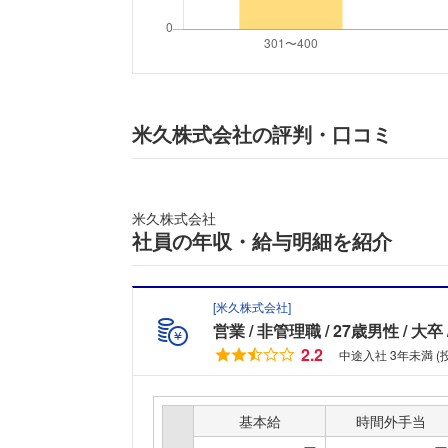
米久株式会社の評判・口コミ
米久株式会社
社員の年収・給与明細を紹介
[
米久株式会社
]
営業
非管理職
27歳男性
大卒
2.2
中途入社 3年未満 (
基本給
時間外手当