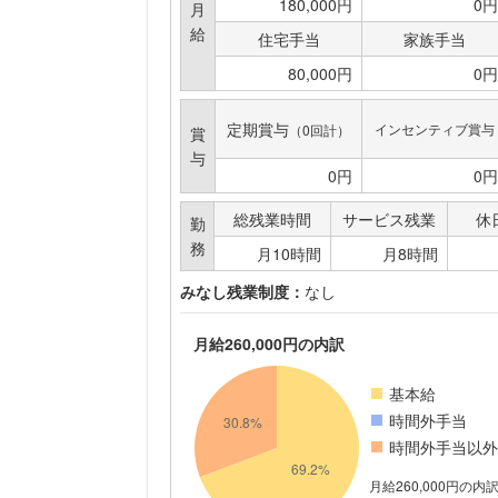
180,000円
0円
月
給
住宅手当
家族手当
80,000円
0円
定期賞与
インセンティブ賞与
（0回計）
賞
与
0円
0円
総残業時間
サービス残業
休
勤
務
月10時間
月8時間
みなし残業制度：
なし
月給260,000円の内訳
基本給
時間外手当
時間外手当以外
月給260,000円の