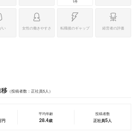
1件
がい
女性の働きやすさ
転職後のギャップ
経営者の評価
推移
（投稿者数：正社員5人）
平均年齢
投稿者数
28.4
5
万円
歳
正社員
人