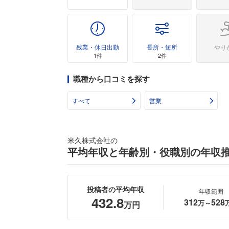
残業・休日出勤
長所・短所
やり
1件
2件
職種から口コミを探す
すべて
営業
米久株式会社の
平均年収と年齢別・役職別の年収
投稿者の平均年収
年収範囲
432.8
312
528
万～
万円