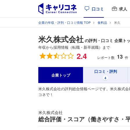
口コミ
求人
企業の年収・評判・口コミ情報 TOP
食料品
米久
米久株式会社
の評判・口コミ 企業ト
年収から採用情報（転職・新卒就職）まで
総合評価
2.4
13
レポート数
件
口コミ・評判
企業トップ
4
米久株式会社の評判総合情報ページです。米久株式会
コネで！
米久株式会社
総合評価・スコア（働きやすさ・