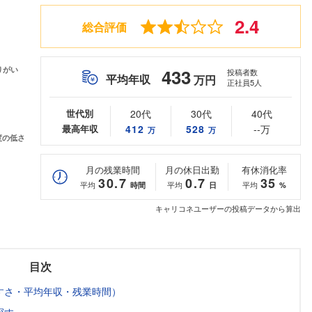
2.4
総合評価
433
投稿者数
平均年収
万円
正社員5人
世代別
20代
30代
40代
最高年収
412
528
--万
万
万
月の残業時間
月の休日出勤
有休消化率
30.7
0.7
35
平均
平均
平均
時間
日
%
キャリコネユーザーの投稿データから算出
目次
すさ・平均年収・残業時間）