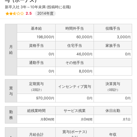
与（ボーナス）
新卒入社 3年～10年未満 (投稿時に在職)
2.5
2014年度
基本給
時間外手当
役職手当
198,000
60,000
3,000
円
円
円
資格手当
住宅手当
家族手当
月
給
0
46,000
0
円
円
円
通勤手当
その他手当
0
8,000
円
円
定期賞与
決算賞与
インセンティブ賞与
賞
（2回計）
（0回計）
与
970,000
0
0
円
円
円
総残業時間
サービス残業
休日出勤
勤
務
80
0
1
月
時間
月
時間
月
日
賞与(ボーナス)
月給合計
年収