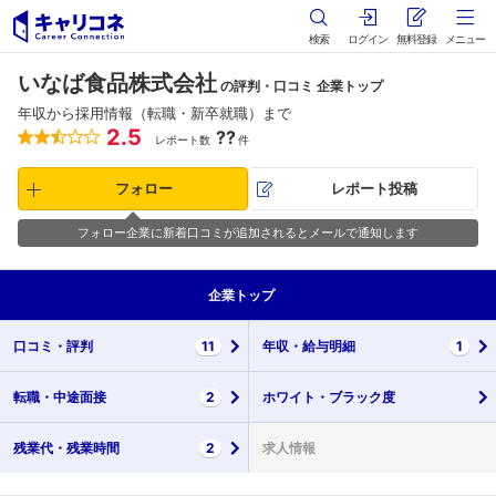
検索
ログイン
無料登録
メニュー
いなば食品株式会社
の評判・口コミ 企業トップ
年収から採用情報（転職・新卒就職）まで
2.5
??
レポート数
件
フォロー
レポート投稿
フォロー企業に新着口コミが追加されるとメールで通知します
企業
トップ
口コミ・
評判
11
年収・
給与明細
1
転職・
中途面接
2
ホワイト・
ブラック度
残業代・
残業時間
2
求人情報