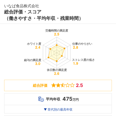
いなば食品株式会社
総合評価・スコア
（働きやすさ・平均年収・残業時間）
2.5
総合評価
475
平均年収
万円
世代別
20代
▼ 世代別の最高年収
30代
40代
最高年収
475
--万
--万
万