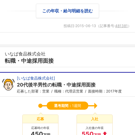
この年収・給与明細を読む
投稿日:
2015-06-13
（記事番号:
481381
）
いなば食品株式会社
転職・中途採用面接
[
いなば食品株式会社
]
20代後半男性の転職・中途採用面接
応募した部署：営業
職種：代理店営業
面接時期：2017年度
選考期間：
1週間
応募
入社
応募時の年収
入社後の年収
450
550
万円
万円