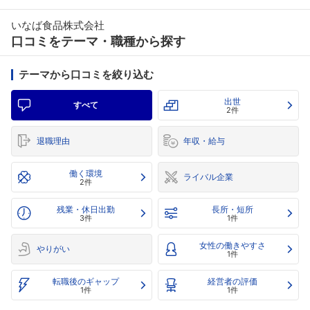
いなば食品株式会社
口コミをテーマ・職種から探す
テーマから口コミを絞り込む
出世
すべて
2件
退職理由
年収・給与
働く環境
ライバル企業
2件
残業・休日出勤
長所・短所
3件
1件
女性の働きやすさ
やりがい
1件
転職後のギャップ
経営者の評価
1件
1件