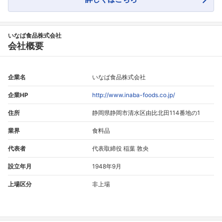
いなば食品株式会社
会社概要
企業名
いなば食品株式会社
企業HP
http://www.inaba-foods.co.jp/
住所
静岡県静岡市清水区由比北田114番地の1
業界
食料品
代表者
代表取締役 稲葉 敦央
設立年月
1948年9月
上場区分
非上場