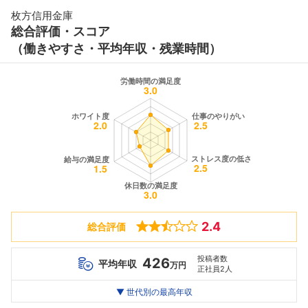
枚方信用金庫
総合評価・スコア
（働きやすさ・平均年収・残業時間）
2.4
総合評価
投稿者数
426
平均年収
万円
正社員2人
世代別
20代
▼ 世代別の最高年収
30代
40代
最高年収
410
442
--万
万
万