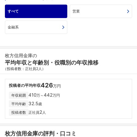
すべて
営業
金融系
枚方信用金庫の
平均年収と年齢別・役職別の年収推移
（投稿者数：正社員2人）
426
投稿者の平均年収
万円
410
442
年収範囲
万～
万円
32.5
平均年齢
歳
2
投稿者数
正社員
人
枚方信用金庫の評判・口コミ