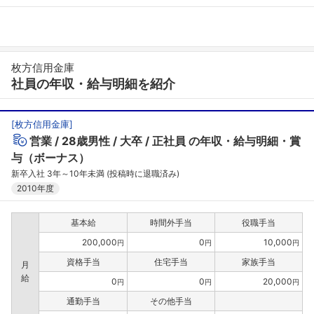
枚方信用金庫
社員の年収・給与明細を紹介
[
枚方信用金庫
]
営業
28歳男性
大卒
正社員
の年収・給与明細・賞
与（ボーナス）
新卒入社 3年～10年未満 (投稿時に退職済み)
2010年度
基本給
時間外手当
役職手当
200,000
0
10,000
円
円
円
資格手当
住宅手当
家族手当
月
給
0
0
20,000
円
円
円
通勤手当
その他手当