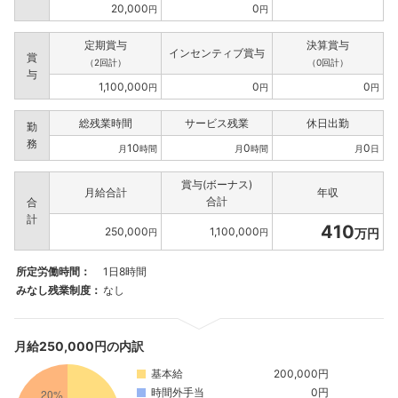
20,000
0
円
円
定期賞与
決算賞与
インセンティブ賞与
賞
（2回計）
（0回計）
与
1,100,000
0
0
円
円
円
総残業時間
サービス残業
休日出勤
勤
務
10
0
0
月
時間
月
時間
月
日
賞与(ボーナス)
月給合計
年収
合計
合
計
410
250,000
1,100,000
万円
円
円
所定労働時間：
1日8時間
みなし残業制度：
なし
月給250,000円の内訳
基本給
200,000円
時間外手当
0円