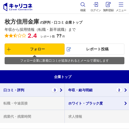
検索
ログイン
無料登録
メニュー
枚方信用金庫
の評判・口コミ 企業トップ
年収から採用情報（転職・新卒就職）まで
2.4
??
レポート数
件
フォロー
レポート投稿
フォロー企業に新着口コミが追加されるとメールで通知します
企業
トップ
口コミ・
評判
3
年収・
給与明細
2
転職・
中途面接
ホワイト・
ブラック度
残業代・
残業時間
求人情報