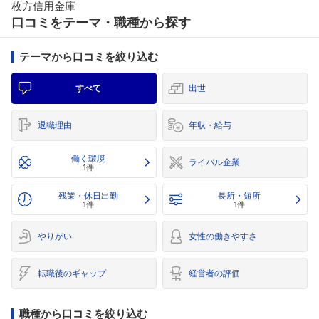
枚方信用金庫
口コミをテーマ・職種から探す
テーマから口コミを絞り込む
すべて
出世
退職理由
年収・給与
働く環境
ライバル企業
1件
残業・休日出勤
長所・短所
1件
1件
やりがい
女性の働きやすさ
転職後のギャップ
経営者の評価
職種から口コミを絞り込む