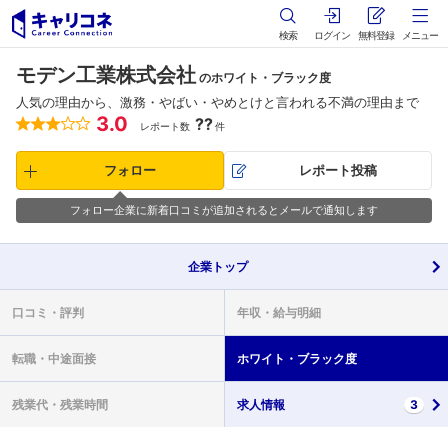
検索
ログイン
無料登録
メニュー
モデン工業株式会社
のホワイト・ブラック度
人気の理由から、激務・やばい・やめとけと言われる不満の理由まで
3.0
??
レポート数
件
フォロー
レポート投稿
フォロー企業に新着口コミが追加されるとメールで通知します
企業
トップ
口コミ・
評判
年収・
給与明細
転職・
中途面接
ホワイト・
ブラック度
残業代・
残業時間
求人情報
3