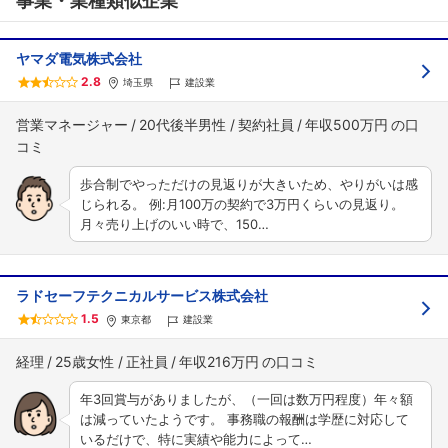
事業・業種類似企業
ヤマダ電気株式会社
2.8
埼玉県
建設業
営業マネージャー
20代後半男性
契約社員
年収500万円
歩合制でやっただけの見返りが大きいため、やりがいは感
じられる。 例:月100万の契約で3万円くらいの見返り。
月々売り上げのいい時で、150…
ラドセーフテクニカルサービス株式会社
1.5
東京都
建設業
経理
25歳女性
正社員
年収216万円
年3回賞与がありましたが、（一回は数万円程度）年々額
は減っていたようです。 事務職の報酬は学歴に対応して
いるだけで、特に実績や能力によって…