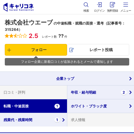
検索
ログイン
無料登録
メニュー
株式会社ウエーブ
の中途転職・就職の面接・選考（記事番号：
315264）
2.5
??
レポート数
件
フォロー
レポート投稿
フォロー企業に新着口コミが追加されるとメールで通知します
企業
トップ
口コミ・
評判
年収・
給与明細
2
転職・
中途面接
1
ホワイト・
ブラック度
残業代・
残業時間
1
求人情報