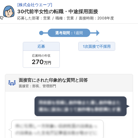
[
株式会社ウエーブ
]
30代前半女性の転職・中途採用面接
応募した部署：営業
職種：営業
面接時期：2008年度
選考期間：
1週間
応募
1次面接で不採用
応募時の年収
270
万円
面接官にされた印象的な質問と回答
面接官：部長、管理部門