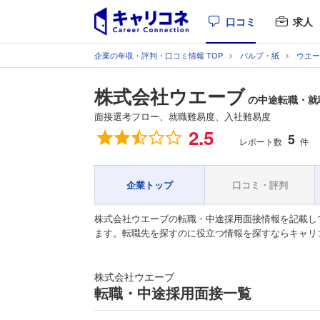
口コミ
求人
企業の年収・評判・口コミ情報 TOP
パルプ・紙
ウエー
株式会社ウエーブ
の中途転職・就
面接選考フロー、就職難易度、入社難易度
総合評価
2.5
5
レポート数
件
企業トップ
口コミ・評判
株式会社ウエーブの転職・中途採用面接情報を記載し
ます。転職先を探すのに役立つ情報を探すならキャリ
株式会社ウエーブ
転職・中途採用面接一覧