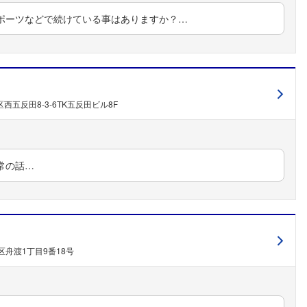
ポーツなどで続けている事はありますか？…
西五反田8-3-6TK五反田ビル8F
常の話…
区舟渡1丁目9番18号