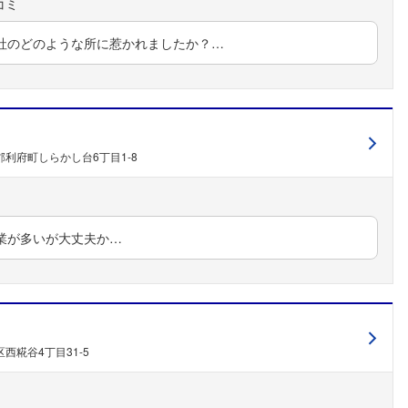
社のどのような所に惹かれましたか？…
利府町しらかし台6丁目1-8
フォローしました
業が多いが大丈夫か…
こちらの企業もフォローしませんか？
西糀谷4丁目31-5