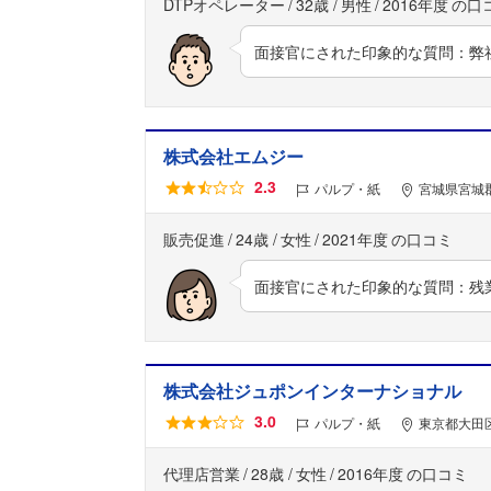
DTPオペレーター
32歳
男性
2016年度
面接官にされた印象的な質問：弊
株式会社エムジー
2.3
パルプ・紙
宮城県宮城郡
販売促進
24歳
女性
2021年度
面接官にされた印象的な質問：残
株式会社ジュポンインターナショナル
3.0
パルプ・紙
東京都大田区
代理店営業
28歳
女性
2016年度