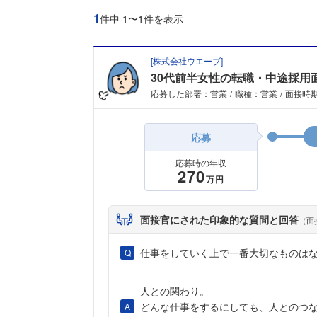
1
件中 1〜1件を表示
[
株式会社ウエーブ
]
30代前半女性の転職・中途採用
応募した部署：営業
職種：営業
面接時期
応募
応募時の年収
270
万円
面接官にされた印象的な質問と回答
（面
仕事をしていく上で一番大切なものは
人との関わり。
どんな仕事をするにしても、人とのつ