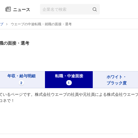
ニュース
ブ
ウエーブの中途転職・就職の面接・選考
職の面接・選考
年収・給与明細
転職・中途面接
ホワイト・
ブラック度
2
1
ているページです。株式会社ウエーブの社員や元社員による株式会社ウエーブ
コネで！