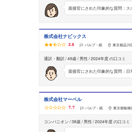
面接官にされた印象的な質問：ス
株式会社ナビックス
2.6
パルプ・紙
東京都品川区
通訳・翻訳
49歳
男性
2024年度
面接官にされた印象的な質問：日
株式会社マーベル
?.?
パルプ・紙
東京都板橋
コンパニオン
38歳
男性
2024年度