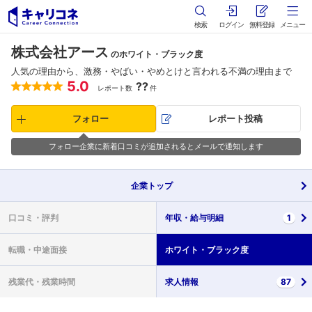
検索
ログイン
無料登録
メニュー
株式会社アース
のホワイト・ブラック度
人気の理由から、激務・やばい・やめとけと言われる不満の理由まで
5.0
??
レポート数
件
フォロー
レポート投稿
フォロー企業に新着口コミが追加されるとメールで通知します
企業
トップ
口コミ・
評判
年収・
給与明細
1
転職・
中途面接
ホワイト・
ブラック度
残業代・
残業時間
求人情報
87