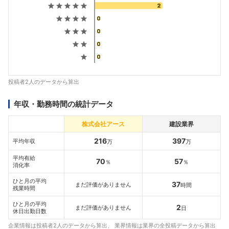
投稿者2人のデータから算出
年収・勤務時間の統計データ
株式会社アース
建設業界
216
397
平均年収
万
万
平均有給
70
57
％
％
消化率
ひと月の平均
37
まだ評価がありません
時間
残業時間
ひと月の平均
2
まだ評価がありません
日
休日出勤日数
企業情報は投稿者2人のデータから算出、 業界情報は業界の全投稿データから算出