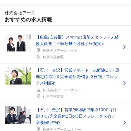
株式会社アース
フォローしました
おすすめの求人情報
こちらの企業もフォローしませんか？
【広島/安芸郡】スマホの店舗スタッフ＜未経
験大歓迎！＊転勤無＊各種手当充実＞
株式会社アースネット
仕事内容参照
【石川・金沢】営業サポート｜未経験OK／原
則定時退社＆完全週休2日制or3日制／フレッ
クス制度有
株式会社アースエナジー
仕事内容参照
【石川・金沢】営業/未経験で年収1000万目
指せる/完全週休2日or3日／フレックス有／
商談同行中心
株式会社アースエナジー