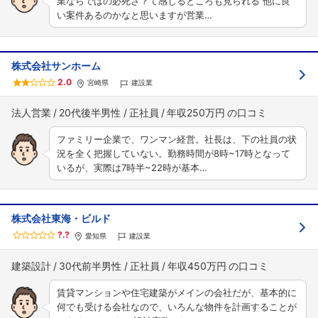
業ならではの必死さ？て感じるところも見られる 他に良
い案件あるのかなと思いますが営業…
株式会社サンホーム
2.0
宮崎県
建設業
法人営業
20代後半男性
正社員
年収250万円
ファミリー企業で、ワンマン経営。社長は、下の社員の状
況を全く把握していない。勤務時間が8時~17時となって
いるが、実際は7時半~22時が基本…
株式会社東海・ビルド
?.?
愛知県
建設業
建築設計
30代前半男性
正社員
年収450万円
賃貸マンションや住宅建築がメインの会社だが、基本的に
何でも受ける会社なので、いろんな物件を計画することが