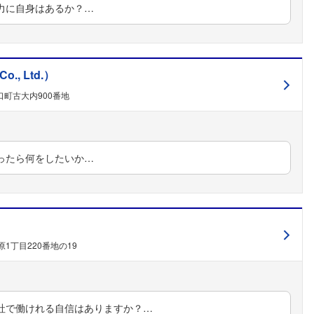
力に自身はあるか？…
., Ltd.）
町古大内900番地
ったら何をしたいか…
フォローしました
こちらの企業もフォローしませんか？
1丁目220番地の19
社で働けれる自信はありますか？…