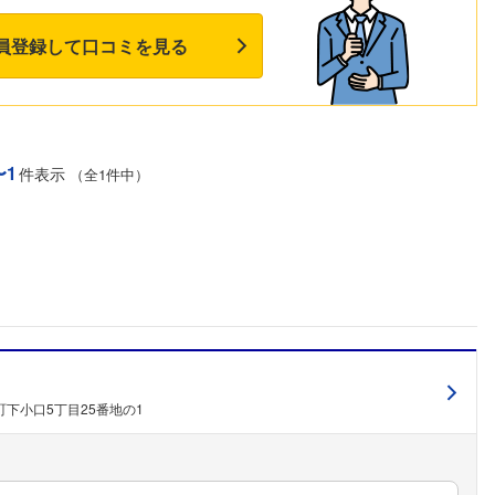
員登録して口コミを見る
〜1
件表示
（全1件中）
下小口5丁目25番地の1