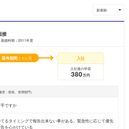
新着順
面接
面接時期：2011年度
選考期間：
1ヶ月
入社
入社後の年収
380
万円
接官：部長、管理部門）
苦手ですか
めてるタイミングで報告出来ない事がある。緊急性に応じて優先
報告を心がけている