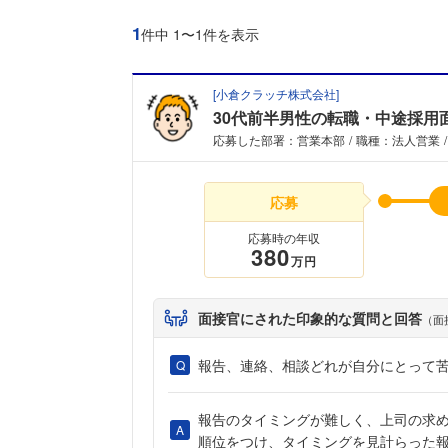
1
件中 1〜1件を表示
[
小倉クラッチ株式会社
]
30代前半男性の転職・中途採用
応募した部署：営業本部
職種：法人営業
応募
応募時の年収
380
万円
面接官にされた印象的な質問と回答
（面
報告、連絡、相談どれが自分にとって
報告のタイミングが難しく、上司の求
順位をつけ、タイミングを見計らった