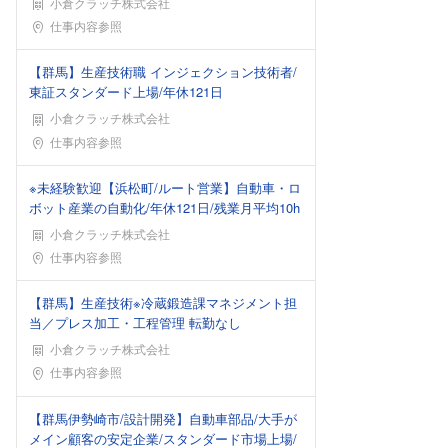
小倉クラッチ株式会社
勤務地
仕事内容参照
【群馬】生産技術職 インジェクション技術者/
東証スタンダード上場/年休121日
小倉クラッチ株式会社
勤務地
仕事内容参照
※未経験歓迎【浜松町/ルート営業】自動車・ロ
ボット産業の自動化/年休121日/残業月平均10h
小倉クラッチ株式会社
勤務地
仕事内容参照
【群馬】生産技術※冷蔵鍛造課マネジメント担
当／プレス加工・工程管理 転勤なし
小倉クラッチ株式会社
勤務地
仕事内容参照
【群馬伊勢崎市/設計開発】自動車部品/大手が
メイン顧客の安定企業/スタンダード市場上場/