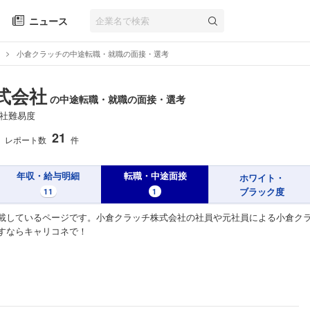
ニュース
小倉クラッチの中途転職・就職の面接・選考
式会社
の中途転職・就職の面接・選考
社難易度
21
レポート数
件
年収・給与明細
転職・中途面接
ホワイト・
ブラック度
11
1
載しているページです。小倉クラッチ株式会社の社員や元社員による小倉クラ
すならキャリコネで！