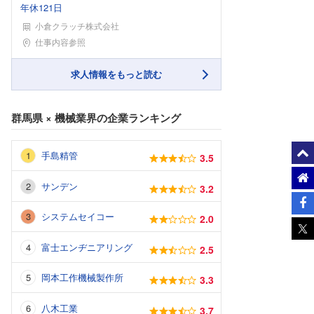
年休121日
小倉クラッチ株式会社
勤務地
仕事内容参照
求人情報をもっと読む
群馬県
×
機械業界
の企業ランキング
手島精管
3.5
サンデン
3.2
システムセイコー
2.0
富士エンヂニアリング
2.5
岡本工作機械製作所
3.3
八木工業
3.7