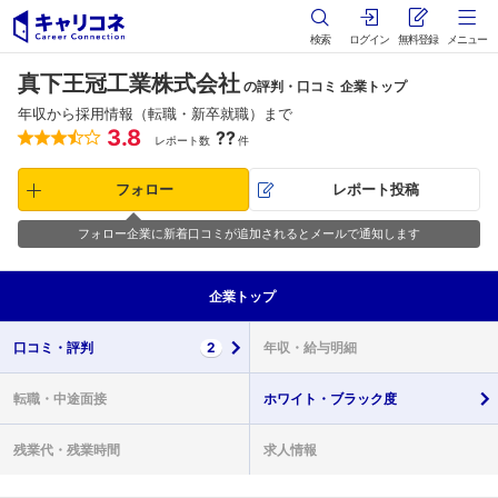
検索
ログイン
無料登録
メニュー
真下王冠工業株式会社
の評判・口コミ 企業トップ
年収から採用情報（転職・新卒就職）まで
3.8
??
レポート数
件
フォロー
レポート投稿
フォロー企業に新着口コミが追加されるとメールで通知します
企業
トップ
口コミ・
評判
2
年収・
給与明細
転職・
中途面接
ホワイト・
ブラック度
残業代・
残業時間
求人情報