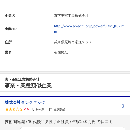
企業名
真下王冠工業株式会社
http://www.amacci.or.jp/powerful/pc_007.ht
企業HP
ml
住所
兵庫県尼崎市潮江5-8-7
業界
金属製品
フォローしました
真下王冠工業株式会社
こちらの企業もフォローしませんか？
事業・業種類似企業
株式会社タンクテック
2.5
兵庫県
金属製品
技術関連職
10代後半男性
正社員
年収250万円