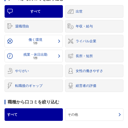
すべて
出世
退職理由
年収・給与
働く環境
ライバル企業
1件
残業・休日出勤
長所・短所
1件
やりがい
女性の働きやすさ
転職後のギャップ
経営者の評価
職種から口コミを絞り込む
すべて
その他