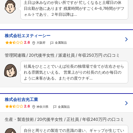
土日は休みなのが良い所ですが 忙しくなると土曜日の休
日出勤が急にあります 残業時間がすごく4~6,7時間がデフ
ォルトであり、２年目以降は…
株式会社エヌティーシー
2.6
大阪府
金属製品
管理関連職
20代後半女性
派遣社員
年収250万円
社風をひとことでいえば社長の独壇場で全てが左右させら
れる雰囲気といえる。 営業上がりの社長のためか毎日の
ように来客がある。またその度ウナギ…
株式会社吉光工業
2.6
神奈川県
金属製品
生産・製造技術
20代後半女性
正社員
年収240万円
自分と周りとの製造での意識の違い、ギャップが生じてい