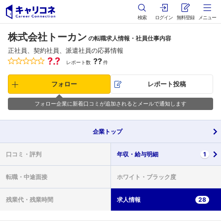
検索
ログイン
無料登録
メニュー
株式会社トーカン
の転職求人情報・社員仕事内容
正社員、契約社員、派遣社員の応募情報
?.?
??
レポート数
件
フォロー
レポート投稿
フォロー企業に新着口コミが追加されるとメールで通知します
企業
トップ
口コミ・
評判
年収・
給与明細
1
転職・
中途面接
ホワイト・
ブラック度
残業代・
残業時間
求人情報
28