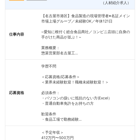
（人材紹介求人）
【名古屋市港区】食品製造の現場管理者※名証メイン
市場上場グループ／未経験OK／年休121日
~愛知に根付く総合食品商社／コンビニ店頭に自身の
仕事内容
手がけた商品が並ぶ！~
業務概要：
惣菜営業部名古屋工...
学歴不問
＜応募資格/応募条件＞
＜業界未経験歓迎！職種未経験歓迎！＞
応募資格
必須条件：
・パソコンの扱いに抵抗のない方(Excel）
・普通自動車免許をお持ちの方
歓迎条件
・食品工場で勤務経験...
＜予定年収＞
412万円〜500万円