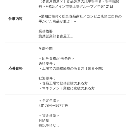
【名古屋市港区】食品製造の現場管理者＜管理職候
補＞※名証メイン市場上場グループ／年休121日
~愛知に根付く総合食品商社／コンビニ店頭に自身の
仕事内容
手がけた商品が並ぶ！~
業務概要
惣菜営業部名古屋工...
学歴不問
＜応募資格/応募条件＞
必須要件：
応募資格
・工場での勤務経験のある方【業界不問】
歓迎要件：
・食品工場で勤務経験のある方
・マネジメント業務に意欲のある方
＜予定年収＞
481万円〜567万円
＜賃金形態＞
月給制
特記事項なし