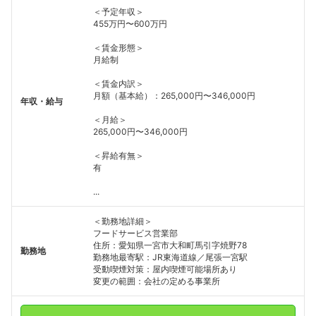
＜予定年収＞
455万円〜600万円
＜賃金形態＞
月給制
＜賃金内訳＞
月額（基本給）：265,000円〜346,000円
年収・給与
＜月給＞
265,000円〜346,000円
＜昇給有無＞
有
...
＜勤務地詳細＞
フードサービス営業部
住所：愛知県一宮市大和町馬引字焼野78
勤務地
勤務地最寄駅：JR東海道線／尾張一宮駅
受動喫煙対策：屋内喫煙可能場所あり
変更の範囲：会社の定める事業所