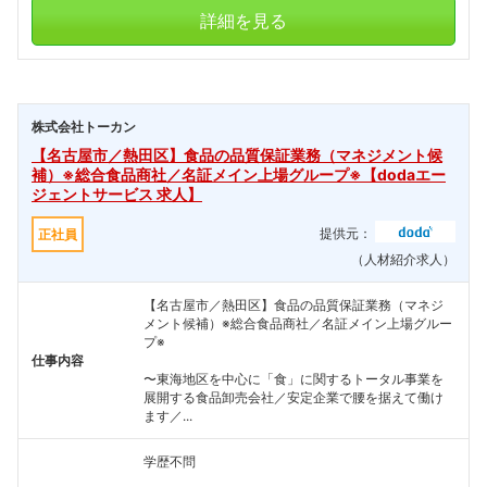
詳細を見る
株式会社トーカン
【名古屋市／熱田区】食品の品質保証業務（マネジメント候
補）※総合食品商社／名証メイン上場グループ※【dodaエー
ジェントサービス 求人】
提供元：
正社員
（人材紹介求人）
【名古屋市／熱田区】食品の品質保証業務（マネジ
メント候補）※総合食品商社／名証メイン上場グルー
プ※
仕事内容
〜東海地区を中心に「食」に関するトータル事業を
展開する食品卸売会社／安定企業で腰を据えて働け
ます／...
学歴不問