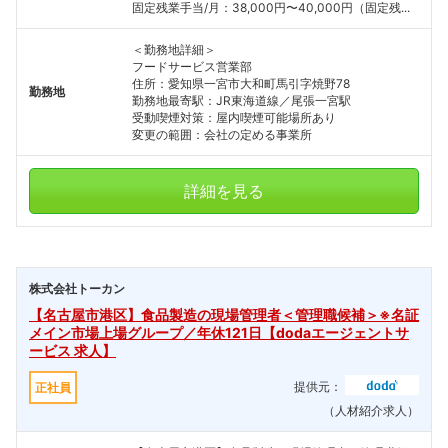
固定残業手当/月：38,000円〜40,000円（固定残...
＜勤務地詳細＞
フードサービス営業部
住所：愛知県一宮市大和町馬引字焼野78
勤務地
勤務地最寄駅：JR東海道線／尾張一宮駅
受動喫煙対策：屋内喫煙可能場所あり
変更の範囲：会社の定める事業所
詳細を見る
株式会社トーカン
【名古屋市港区】食品製造の現場管理者＜管理職候補＞※名証
メイン市場上場グループ／年休121日【dodaエージェントサ
ービス 求人】
提供元：
正社員
（人材紹介求人）