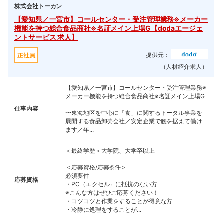
株式会社トーカン
【愛知県／一宮市】コールセンター・受注管理業務※メーカー
機能を持つ総合食品商社※名証メイン上場G【dodaエージェ
ントサービス 求人】
提供元：
正社員
（人材紹介求人）
【愛知県／一宮市】コールセンター・受注管理業務※
メーカー機能を持つ総合食品商社※名証メイン上場G
仕事内容
〜東海地区を中心に「食」に関するトータル事業を
展開する食品卸売会社／安定企業で腰を据えて働け
ます／年...
＜最終学歴＞大学院、大学卒以上
＜応募資格/応募条件＞
必須要件
応募資格
・PC（エクセル）に抵抗のない方
※こんな方はぜひご応募ください！
・コツコツと作業をすることが得意な方
・冷静に処理をすることが...