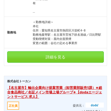
有
...
＜勤務地詳細＞
本社
住所：愛知県名古屋市熱田区川並町4-8
勤務地
勤務地最寄駅：名古屋市営地下鉄名港線／日比野駅
受動喫煙対策：屋内全面禁煙
変更の範囲：会社の定める事業所
詳細を見る
株式会社トーカン
【名古屋市】輸出企業向け提案営業（卸営業部販売1課）※総
合食品商社／名証メイン市場上場グループ※【dodaエージェ
ントサービス 求人】
提供元：
正社員