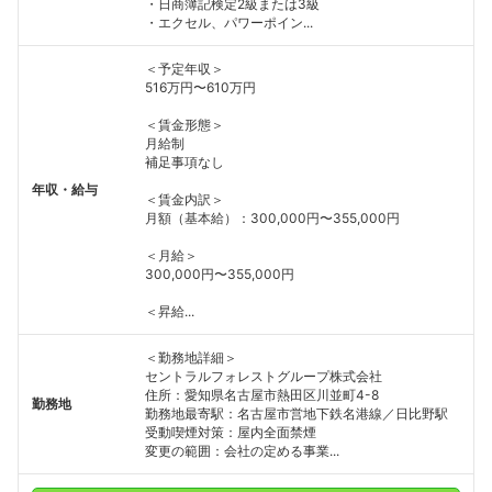
・日商簿記検定2級または3級
・エクセル、パワーポイン...
＜予定年収＞
516万円〜610万円
＜賃金形態＞
月給制
補足事項なし
年収・給与
＜賃金内訳＞
月額（基本給）：300,000円〜355,000円
＜月給＞
300,000円〜355,000円
＜昇給...
＜勤務地詳細＞
セントラルフォレストグループ株式会社
住所：愛知県名古屋市熱田区川並町4-8
勤務地
勤務地最寄駅：名古屋市営地下鉄名港線／日比野駅
受動喫煙対策：屋内全面禁煙
変更の範囲：会社の定める事業...