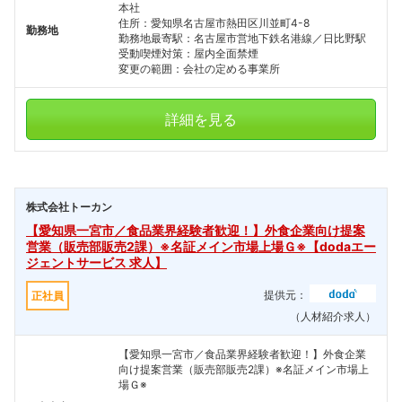
本社
住所：愛知県名古屋市熱田区川並町4-8
勤務地
勤務地最寄駅：名古屋市営地下鉄名港線／日比野駅
受動喫煙対策：屋内全面禁煙
変更の範囲：会社の定める事業所
詳細を見る
株式会社トーカン
【愛知県一宮市／食品業界経験者歓迎！】外食企業向け提案
営業（販売部販売2課）※名証メイン市場上場Ｇ※【dodaエー
ジェントサービス 求人】
提供元：
正社員
（人材紹介求人）
【愛知県一宮市／食品業界経験者歓迎！】外食企業
向け提案営業（販売部販売2課）※名証メイン市場上
場Ｇ※