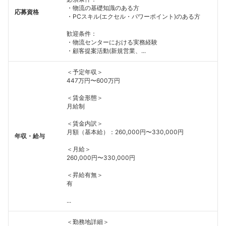
・物流の基礎知識のある方
応募資格
・PCスキル(エクセル・パワーポイント)のある方
歓迎条件：
・物流センターにおける実務経験
・顧客提案活動(新規営業、...
＜予定年収＞
447万円〜600万円
＜賃金形態＞
月給制
＜賃金内訳＞
月額（基本給）：260,000円〜330,000円
年収・給与
＜月給＞
260,000円〜330,000円
＜昇給有無＞
有
...
＜勤務地詳細＞