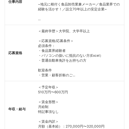
仕事内容
~地元に根付く食品卸売業兼メーカー／食品業界での
経験を活かす！／設立70年以上の安定企業~
...
＜最終学歴＞大学院、大学卒以上
＜応募資格/応募条件＞
必須条件：
・食品業界経験者
応募資格
・パソコンの扱いに抵抗のない方(Excel）
・普通自動車免許をお持ちの方
歓迎条件
・営業・顧客折衝のご...
＜予定年収＞
510万円〜600万円
＜賃金形態＞
月給制
年収・給与
特記事項なし
＜賃金内訳＞
月額（基本給）：270,000円〜320,000円