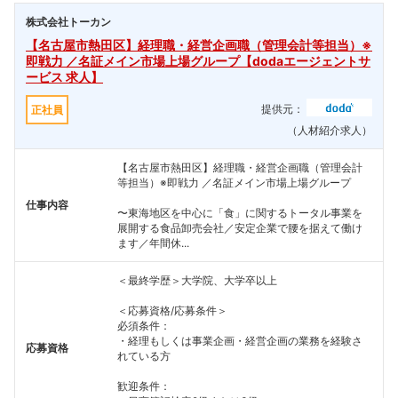
株式会社トーカン
【名古屋市熱田区】経理職・経営企画職（管理会計等担当）※
即戦力 ／名証メイン市場上場グループ【dodaエージェントサ
ービス 求人】
提供元：
正社員
（人材紹介求人）
【名古屋市熱田区】経理職・経営企画職（管理会計
等担当）※即戦力 ／名証メイン市場上場グループ
仕事内容
〜東海地区を中心に「食」に関するトータル事業を
展開する食品卸売会社／安定企業で腰を据えて働け
ます／年間休...
＜最終学歴＞大学院、大学卒以上
＜応募資格/応募条件＞
必須条件：
・経理もしくは事業企画・経営企画の業務を経験さ
応募資格
れている方
歓迎条件：