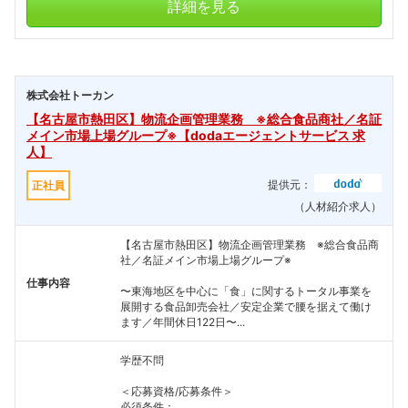
詳細を見る
株式会社トーカン
【名古屋市熱田区】物流企画管理業務 ※総合食品商社／名証
メイン市場上場グループ※【dodaエージェントサービス 求
人】
提供元：
正社員
（人材紹介求人）
【名古屋市熱田区】物流企画管理業務 ※総合食品商
社／名証メイン市場上場グループ※
仕事内容
〜東海地区を中心に「食」に関するトータル事業を
展開する食品卸売会社／安定企業で腰を据えて働け
ます／年間休日122日〜...
学歴不問
＜応募資格/応募条件＞
必須条件：