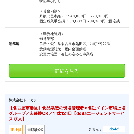
特記事項なし
こちらの企業もフォローしませんか？
＜賃金内訳＞
月額（基本給）：240,000円〜270,000円
固定残業手当/月：33,000円〜38,000円（固定残...
＜勤務地詳細＞
卸営業部
勤務地
住所：愛知県名古屋市熱田区川並町2番22号
受動喫煙対策：屋内全面禁煙
変更の範囲：会社の定める事業所
詳細を見る
株式会社トーカン
【名古屋市港区】食品製造の現場管理者※名証メイン市場上場
グループ／未経験OK／年休121日【dodaエージェントサービ
ス 求人】
提供元：
正社員
未経験OK