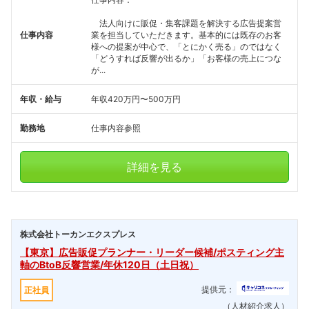
法人向けに販促・集客課題を解決する広告提案営
仕事内容
業を担当していただきます。基本的には既存のお客
様への提案が中心で、「とにかく売る」のではなく
「どうすれば反響が出るか」「お客様の売上につな
が...
年収・給与
年収420万円〜500万円
勤務地
仕事内容参照
詳細を見る
株式会社トーカンエクスプレス
【東京】広告販促プランナー・リーダー候補/ポスティング主
軸のBtoB反響営業/年休120日（土日祝）
提供元：
正社員
（人材紹介求人）