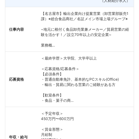
（人材紹介求人）
【名古屋市】輸出企業向け提案営業（卸営業部販売1
課）※総合食品商社／名証メイン市場上場グループ※
仕事内容
~地元に根付く食品卸売業兼メーカー／貿易営業の経
験を活かす！／設立70年以上の安定企業~
業務概...
＜最終学歴＞大学院、大学卒以上
＜応募資格/応募条件＞
【必須条件】
応募資格
・普通自動車免許、基本的なPCスキル(Office)
・輸出・貿易に関わる営業のご経験がある方
【歓迎条件】
・食品・菓子の商...
＜予定年収＞
450万円〜600万円
＜賃金形態＞
フォローしました
月給制
年収・給与