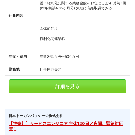
護・権利化に関する業務全般をお任せします 賞与2回
(昨年実績4.65ヶ月分) 気軽に有給取得できる
仕事内容
具体的には
権利化関連業務
...
年収・給与
年収364万円〜500万円
勤務地
仕事内容参照
詳細を見る
日本トーカンパッケージ株式会社
【神奈川】サービスエンジニア 年休120日／夜間、緊急対応
無し