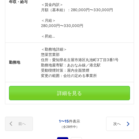
年収・給与
＜賃金内訳＞
月額（基本給）：280,000円〜330,000円
＜月給＞
280,000円〜330,000円
＜昇給...
＜勤務地詳細＞
惣菜営業部
住所：愛知県名古屋市港区丸池町3丁目3番1号
勤務地
勤務地最寄駅：あおなみ線／港北駅
受動喫煙対策：屋内全面禁煙
変更の範囲：会社の定める事業所
詳細を見る
1〜15
件表示
前へ
次へ
（全28件中）