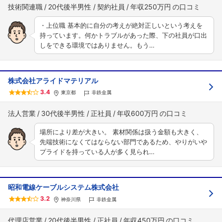
技術関連職
20代後半男性
契約社員
年収250万円
・上位職 基本的に自分の考えが絶対正しいという考えを
持っています。何かトラブルがあった際、下の社員が口出
しをできる環境ではありません。もう…
株式会社アライドマテリアル
3.4
東京都
非鉄金属
法人営業
30代後半男性
正社員
年収600万円
場所により差が大きい。 素材関係は扱う金額も大きく、
先端技術になくてはならない部門であるため、やりがいや
プライドを持っている人が多く見られ…
昭和電線ケーブルシステム株式会社
3.2
神奈川県
非鉄金属
代理店営業
20代後半男性
正社員
年収450万円