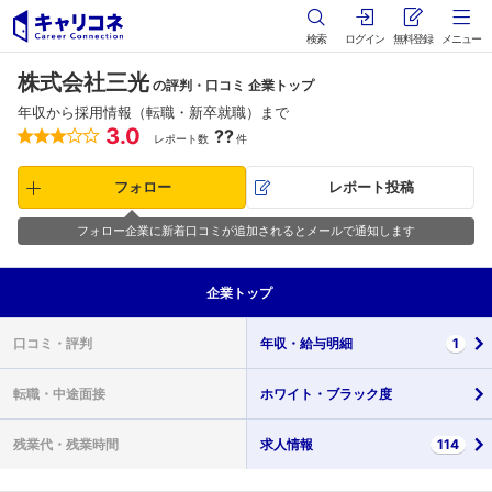
検索
ログイン
無料登録
メニュー
株式会社三光
の評判・口コミ 企業トップ
年収から採用情報（転職・新卒就職）まで
3.0
??
レポート数
件
フォロー
レポート投稿
フォロー企業に新着口コミが追加されるとメールで通知します
企業
トップ
口コミ・
評判
年収・
給与明細
1
転職・
中途面接
ホワイト・
ブラック度
残業代・
残業時間
求人情報
114