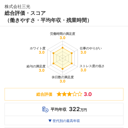
株式会社三光
総合評価・スコア
（働きやすさ・平均年収・残業時間）
3.0
総合評価
322
平均年収
万円
世代別
20代
▼ 世代別の最高年収
30代
40代
最高年収
322
--万
--万
万