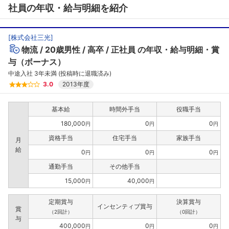
社員の年収・給与明細を紹介
[
株式会社三光
]
物流
20歳男性
高卒
正社員
の年収・給与明細・賞
与（ボーナス）
中途入社 3年未満 (投稿時に退職済み)
3.0
2013年度
基本給
時間外手当
役職手当
180,000
0
0
円
円
円
資格手当
住宅手当
家族手当
月
給
0
0
0
円
円
円
通勤手当
その他手当
15,000
40,000
円
円
定期賞与
決算賞与
インセンティブ賞与
賞
（2回計）
（0回計）
与
400,000
0
0
円
円
円