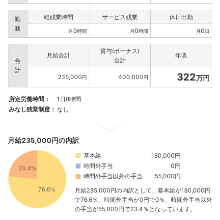
総残業時間
サービス残業
休日出勤
勤
務
0
0
0
月
時間
月
時間
月
日
賞与(ボーナス)
月給合計
年収
合計
合
計
322
235,000
400,000
万円
円
円
所定労働時間：
1日8時間
みなし残業制度：
なし
月給235,000円の内訳
基本給
180,000円
時間外手当
0円
時間外手当以外の手当
55,000円
月給235,000円の内訳として、基本給が180,000円
で76.6％、時間外手当が0円で0％、時間外手当以外
の手当が55,000円で23.4％となっています。