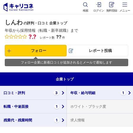
検索
ログイン
無料登録
メニュー
しんわ
の評判・口コミ 企業トップ
年収から採用情報（転職・新卒就職）まで
?.?
??
レポート数
件
フォロー
レポート投稿
フォロー企業に新着口コミが追加されるとメールで通知します
企業
トップ
口コミ・
評判
3
年収・
給与明細
1
転職・
中途面接
1
ホワイト・
ブラック度
残業代・
残業時間
1
求人情報