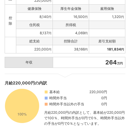
220,000
円
健康保険
厚生年金保険
雇用保険
8,140
16,500
1,320
円
円
円
控
除
住民税
所得税
8,137
4,069
円
円
総支給
控除合計
差引支給額
220,000
38,166
181,834
円
円
円
264
年収
万円
月給220,000円の内訳
基本給
220,000円
時間外手当
0円
時間外手当以外の手当
0円
月給220,000円の内訳として、基本給が220,000円
で100％、時間外手当が0円で0％、時間外手当以外
の手当が0円で0％となっています。