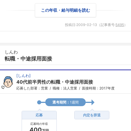
この年収・給与明細を読む
投稿日:
2009-02-13
（記事番号:
5495
）
しんわ
転職・中途採用面接
[
しんわ
]
40代前半男性の転職・中途採用面接
応募した部署：営業
職種：法人営業
面接時期：2017年度
選考期間：
1週間
応募
内定を辞退
応募時の年収
400
万円