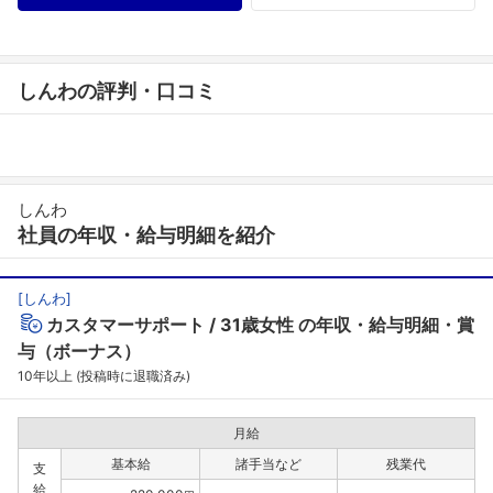
しんわの評判・口コミ
しんわ
社員の年収・給与明細を紹介
[
しんわ
]
カスタマーサポート
31歳女性
の年収・給与明細・賞
与（ボーナス）
10年以上 (投稿時に退職済み)
月給
基本給
諸手当など
残業代
支
給