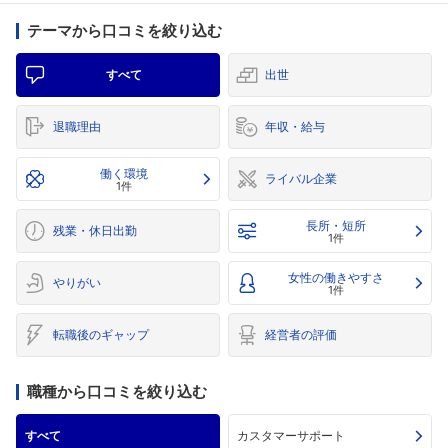
テーマから口コミを絞り込む
すべて
出世
退職理由
年収・給与
働く環境
ライバル企業
1件
長所・短所
残業・休日出勤
1件
女性の働きやすさ
やりがい
1件
転職後のギャップ
経営者の評価
職種から口コミを絞り込む
すべて
カスタマーサポート