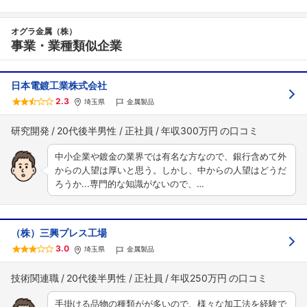
オグラ金属（株）
事業・業種類似企業
日本電鍍工業株式会社
フォローしました
2.3
埼玉県
金属製品
こちらの企業もフォローしませんか？
研究開発
20代後半男性
正社員
年収300万円
中小企業や鍍金の業界では有名な方なので、銀行含めて外
からの人望は厚いと思う。しかし、中からの人望はどうだ
ろうか...専門的な知識がないので、…
（株）三興プレス工場
3.0
埼玉県
金属製品
技術関連職
20代後半男性
正社員
年収250万円
手掛ける品物の種類がが多いので、様々な加工法を経験で