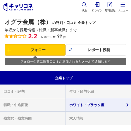
検索
ログイン
無料登録
メニュー
オグラ金属（株）
の評判・口コミ 企業トップ
年収から採用情報（転職・新卒就職）まで
2.2
??
レポート数
件
フォロー
レポート投稿
フォロー企業に新着口コミが追加されるとメールで通知します
企業
トップ
口コミ・
評判
年収・
給与明細
転職・
中途面接
ホワイト・
ブラック度
残業代・
残業時間
求人情報