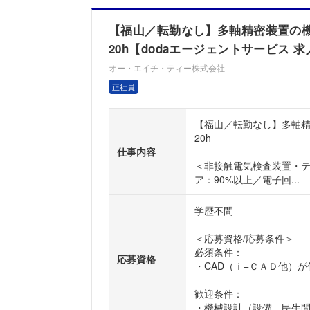
【福山／転勤なし】多軸精密装置の機
20h【dodaエージェントサービス 求
オー・エイチ・ティー株式会社
正社員
【福山／転勤なし】多軸精
20h
仕事内容
＜非接触電気検査装置・テ
ア：90%以上／電子回...
学歴不問
＜応募資格/応募条件＞
必須条件：
応募資格
・CAD（ｉ−ＣＡＤ他）
歓迎条件：
・機械設計（設備、民生