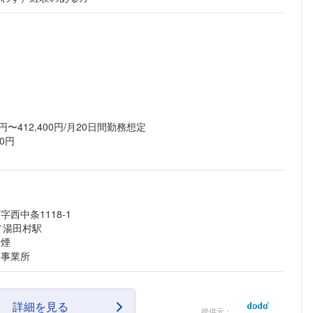
円〜412,400円/月20日間勤務想定
0円
西中条1118-1
／湯田村駅
禁煙
る事業所
詳細を見る
提供元：