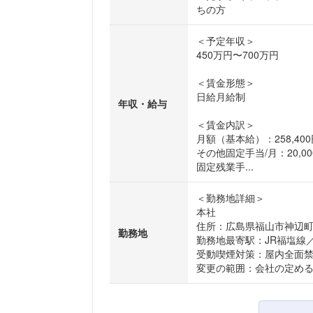
ちの方
＜予定年収＞
450万円〜700万円
＜賃金形態＞
日給月給制
年収・給与
＜賃金内訳＞
月額（基本給）：258,400
その他固定手当/月：20,00
固定残業手...
＜勤務地詳細＞
本社
住所：広島県福山市神辺町字
勤務地
勤務地最寄駅：JR福塩線
受動喫煙対策：屋内全面
変更の範囲：会社の定め