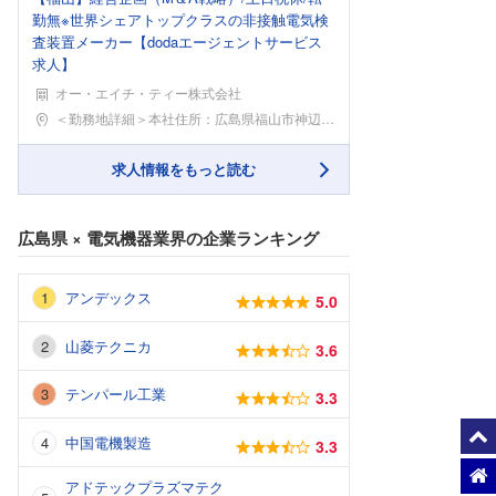
勤無※世界シェアトップクラスの非接触電気検
査装置メーカー【dodaエージェントサービス
求人】
オー・エイチ・ティー株式会社
勤務地
＜勤務地詳細＞本社住所：広島県福山市神辺町字西中条
求人情報をもっと読む
広島県
×
電気機器業界
の企業ランキング
アンデックス
5.0
山菱テクニカ
3.6
テンパール工業
3.3
中国電機製造
3.3
アドテックプラズマテク