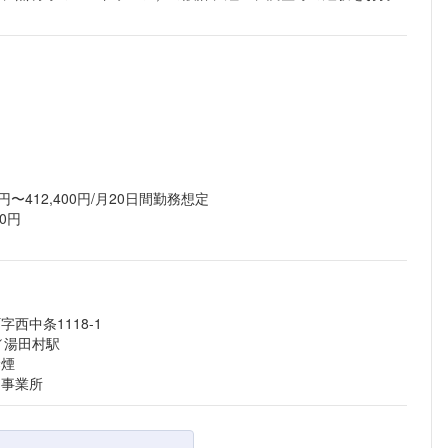
円〜412,400円/月20日間勤務想定
0円
西中条1118-1
／湯田村駅
禁煙
る事業所
フォローしました