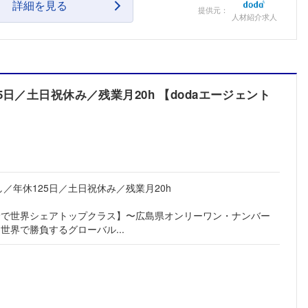
詳細を見る
提供元：
こちらの企業もフォローしませんか？
人材紹介求人
日／土日祝休み／残業月20h 【dodaエージェント
／年休125日／土日祝休み／残業月20h
野で世界シェアトップクラス】〜広島県オンリーワン・ナンバー
世界で勝負するグローバル...