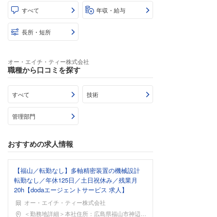
すべて
年収・給与
長所・短所
オー・エイチ・ティー株式会社
職種から口コミを探す
すべて
技術
管理部門
おすすめの求人情報
【福山／転勤なし】多軸精密装置の機械設計
転勤なし／年休125日／土日祝休み／残業月
20h【dodaエージェントサービス 求人】
オー・エイチ・ティー株式会社
勤務地
＜勤務地詳細＞本社住所：広島県福山市神辺町字西中条