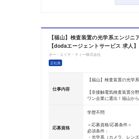
【福山】検査装置の光学系エンジニア 
【dodaエージェントサービス 求人】
オー・エイチ・ティー株式会社
正社員
【福山】検査装置の光学系
仕事内容
【非接触電気検査装置分
ワン企業に選出！福山から世
学歴不問
＜応募資格/応募条件＞
応募資格
必須条件：
・光学系（カメラ、レン