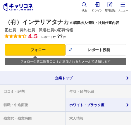
検索
ログイン
無料登録
メニュー
（有）インテリアタナカ
の転職求人情報・社員仕事内容
正社員、契約社員、派遣社員の応募情報
4.5
??
レポート数
件
フォロー
レポート投稿
フォロー企業に新着口コミが追加されるとメールで通知します
企業
トップ
口コミ・
評判
年収・
給与明細
転職・
中途面接
ホワイト・
ブラック度
残業代・
残業時間
求人情報