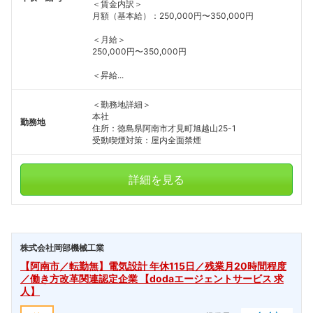
＜賃金内訳＞
月額（基本給）：250,000円〜350,000円
＜月給＞
250,000円〜350,000円
＜昇給...
＜勤務地詳細＞
本社
勤務地
住所：徳島県阿南市才見町旭越山25-1
受動喫煙対策：屋内全面禁煙
詳細を見る
株式会社岡部機械工業
【阿南市／転勤無】電気設計 年休115日／残業月20時間程度
／働き方改革関連認定企業 【dodaエージェントサービス 求
人】