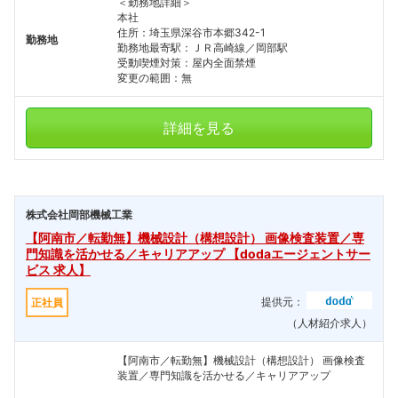
＜勤務地詳細＞
本社
住所：埼玉県深谷市本郷342-1
勤務地
勤務地最寄駅：ＪＲ高崎線／岡部駅
受動喫煙対策：屋内全面禁煙
変更の範囲：無
詳細を見る
株式会社岡部機械工業
【阿南市／転勤無】機械設計（構想設計） 画像検査装置／専
門知識を活かせる／キャリアアップ 【dodaエージェントサー
ビス 求人】
提供元：
正社員
（人材紹介求人）
【阿南市／転勤無】機械設計（構想設計） 画像検査
装置／専門知識を活かせる／キャリアアップ