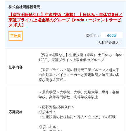
株式会社岡部新電元
【深谷※転勤なし】生産技術（車載） 土日休み・年休128日／
東証プライム上場企業のグループ【dodaエージェントサービ
ス 求人】
提供元：
正社員
（人材紹介求人）
【深谷※転勤なし】生産技術（車載） 土日休み・年休
128日／東証プライム上場企業のグループ
仕事内容
【東証プライム上場の新電元工業グループ／超大手
の自動車・バイクメーカーと安定取引／埼玉県の多
様な働き方実践...
＜最終学歴＞大学院、大学、短期大学、専修・各種
学校、高等専門学校、高等学校卒以上
＜応募資格/応募条件＞
応募資格
必須条件：
・生産設備の仕様検討〜導入〜立上げまでの経験
必須スキル：