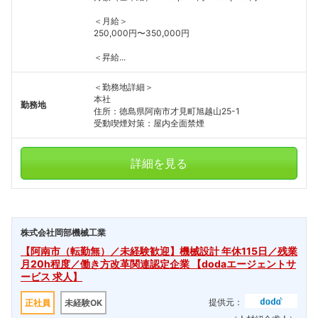
＜月給＞
250,000円〜350,000円
＜昇給...
＜勤務地詳細＞
本社
勤務地
住所：徳島県阿南市才見町旭越山25-1
受動喫煙対策：屋内全面禁煙
詳細を見る
株式会社岡部機械工業
【阿南市（転勤無）／未経験歓迎】機械設計 年休115日／残業
月20h程度／働き方改革関連認定企業 【dodaエージェントサ
ービス 求人】
提供元：
正社員
未経験OK