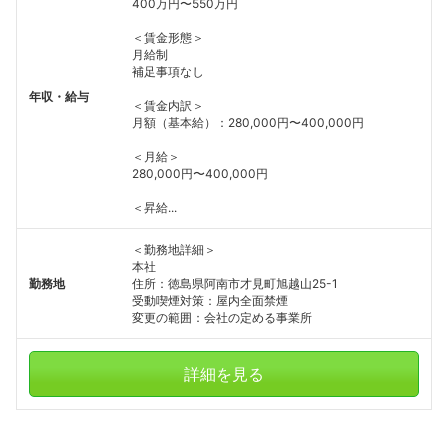
400万円〜550万円
＜賃金形態＞
月給制
補足事項なし
年収・給与
＜賃金内訳＞
月額（基本給）：280,000円〜400,000円
＜月給＞
280,000円〜400,000円
＜昇給...
＜勤務地詳細＞
本社
勤務地
住所：徳島県阿南市才見町旭越山25-1
受動喫煙対策：屋内全面禁煙
変更の範囲：会社の定める事業所
詳細を見る