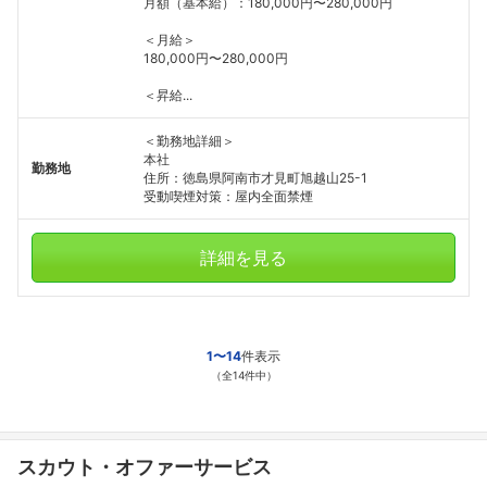
月額（基本給）：180,000円〜280,000円
＜月給＞
180,000円〜280,000円
＜昇給...
＜勤務地詳細＞
本社
勤務地
住所：徳島県阿南市才見町旭越山25-1
受動喫煙対策：屋内全面禁煙
詳細を見る
1〜14
件表示
（全14件中）
スカウト・オファーサービス