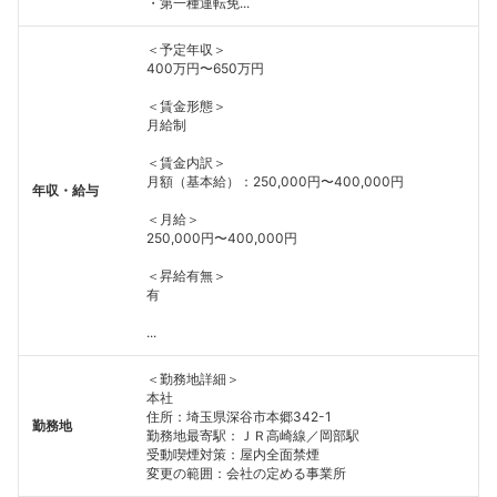
・第一種運転免...
＜予定年収＞
400万円〜650万円
＜賃金形態＞
月給制
＜賃金内訳＞
月額（基本給）：250,000円〜400,000円
年収・給与
＜月給＞
250,000円〜400,000円
＜昇給有無＞
有
...
＜勤務地詳細＞
本社
住所：埼玉県深谷市本郷342-1
勤務地
勤務地最寄駅：ＪＲ高崎線／岡部駅
受動喫煙対策：屋内全面禁煙
変更の範囲：会社の定める事業所