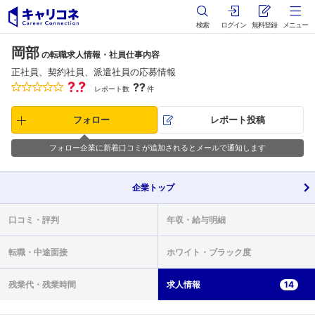
検索
ログイン
無料登録
メニュー
岡部
の転職求人情報・社員仕事内容
正社員、契約社員、派遣社員の応募情報
?.?
??
レポート数
件
フォロー
レポート投稿
フォロー企業に新着口コミが追加されるとメールで通知します
企業
トップ
口コミ・
評判
年収・
給与明細
転職・
中途面接
ホワイト・
ブラック度
残業代・
残業時間
求人情報
14