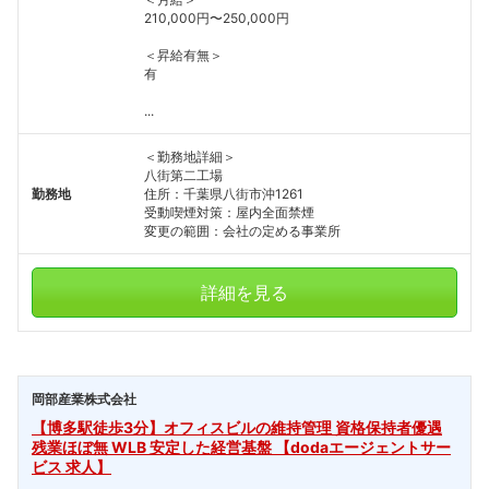
210,000円〜250,000円
＜昇給有無＞
有
...
＜勤務地詳細＞
八街第二工場
勤務地
住所：千葉県八街市沖1261
受動喫煙対策：屋内全面禁煙
変更の範囲：会社の定める事業所
詳細を見る
岡部産業株式会社
【博多駅徒歩3分】オフィスビルの維持管理 資格保持者優遇
残業ほぼ無 WLB 安定した経営基盤 【dodaエージェントサー
ビス 求人】