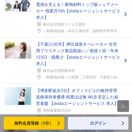
電池を支える！耐熱材料トップ級シェアメー
カー 残業月10h【dodaエージェントサービス
求人】
株式会社岡部マイカ工業所
＜勤務地詳細＞本社工場住所：福岡県中間市中間1-8...
【千葉/八街市】押出成形オペレーター 住宅
用プラスチック製品取扱い／面接１回・年休
123日・残業少 【dodaエージェントサービス
求人】
株式会社岡部製作所
＜勤務地詳細＞八街第二工場住所：千葉県八街市沖12...
【博多駅徒歩3分】オフィスビルの維持管理
資格保持者優遇 残業ほぼ無 WLB 安定した経
営基盤 【dodaエージェントサービス 求人】

岡部産業株式会社
＜勤務地詳細＞本社住所：福岡県福岡市博多区博多駅中...
無料会員登録（1分）
ログイン
【深谷※転勤なし】生産設備保全 土日休み・