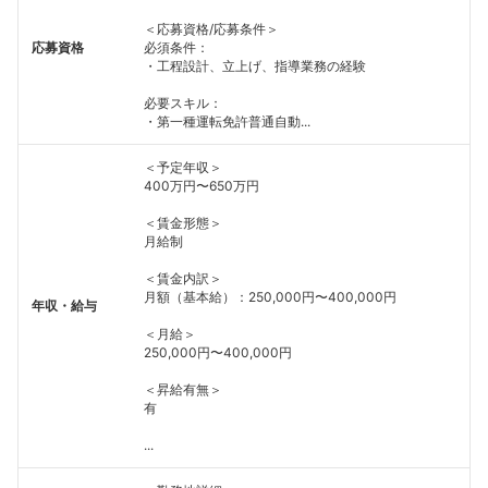
こちらの企業もフォローしませんか？
＜応募資格/応募条件＞
応募資格
必須条件：
・工程設計、立上げ、指導業務の経験
必要スキル：
・第一種運転免許普通自動...
＜予定年収＞
400万円〜650万円
＜賃金形態＞
月給制
＜賃金内訳＞
月額（基本給）：250,000円〜400,000円
年収・給与
＜月給＞
250,000円〜400,000円
＜昇給有無＞
有
...