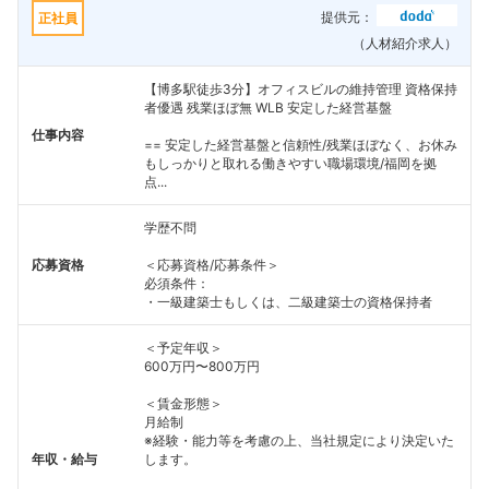
提供元：
正社員
（人材紹介求人）
【博多駅徒歩3分】オフィスビルの維持管理 資格保持
者優遇 残業ほぼ無 WLB 安定した経営基盤
仕事内容
== 安定した経営基盤と信頼性/残業ほぼなく、お休み
もしっかりと取れる働きやすい職場環境/福岡を拠
点...
学歴不問
応募資格
＜応募資格/応募条件＞
必須条件：
・一級建築士もしくは、二級建築士の資格保持者
＜予定年収＞
600万円〜800万円
＜賃金形態＞
月給制
※経験・能力等を考慮の上、当社規定により決定いた
年収・給与
します。