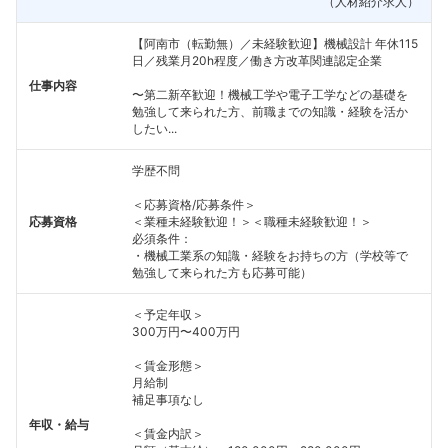
（人材紹介求人）
【阿南市（転勤無）／未経験歓迎】機械設計 年休115
日／残業月20h程度／働き方改革関連認定企業
仕事内容
〜第二新卒歓迎！機械工学や電子工学などの基礎を
勉強して来られた方、前職までの知識・経験を活か
したい...
学歴不問
＜応募資格/応募条件＞
応募資格
＜業種未経験歓迎！＞＜職種未経験歓迎！＞
必須条件：
・機械工業系の知識・経験をお持ちの方（学校等で
勉強して来られた方も応募可能）
＜予定年収＞
300万円〜400万円
＜賃金形態＞
月給制
補足事項なし
年収・給与
＜賃金内訳＞