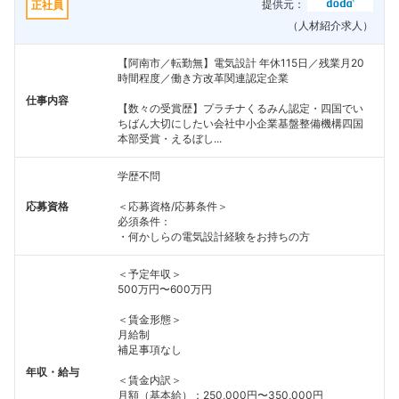
提供元：
正社員
（人材紹介求人）
【阿南市／転勤無】電気設計 年休115日／残業月20
時間程度／働き方改革関連認定企業
仕事内容
【数々の受賞歴】プラチナくるみん認定・四国でい
ちばん大切にしたい会社中小企業基盤整備機構四国
本部受賞・えるぼし...
学歴不問
応募資格
＜応募資格/応募条件＞
必須条件：
・何かしらの電気設計経験をお持ちの方
＜予定年収＞
500万円〜600万円
＜賃金形態＞
月給制
補足事項なし
年収・給与
＜賃金内訳＞
月額（基本給）：250,000円〜350,000円