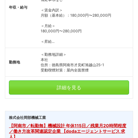
年収・給与
＜賃金内訳＞
月額（基本給）：180,000円〜280,000円
＜月給＞
180,000円〜280,000円
＜昇給...
＜勤務地詳細＞
本社
勤務地
住所：徳島県阿南市才見町旭越山25-1
受動喫煙対策：屋内全面禁煙
詳細を見る
株式会社岡部機械工業
【阿南市／転勤無】機械設計 年休115日／残業月20時間程度
／働き方改革関連認定企業 【dodaエージェントサービス 求
人】