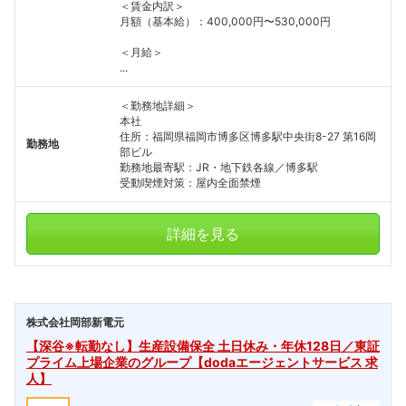
＜賃金内訳＞
月額（基本給）：400,000円〜530,000円
＜月給＞
...
＜勤務地詳細＞
本社
住所：福岡県福岡市博多区博多駅中央街8-27 第16岡
勤務地
部ビル
勤務地最寄駅：JR・地下鉄各線／博多駅
受動喫煙対策：屋内全面禁煙
詳細を見る
株式会社岡部新電元
【深谷※転勤なし】生産設備保全 土日休み・年休128日／東証
プライム上場企業のグループ【dodaエージェントサービス 求
人】