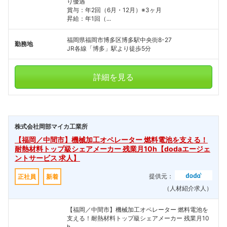
り優遇
賞与：年2回（6月・12月）※3ヶ月
昇給：年1回（...
福岡県福岡市博多区博多駅中央街8-27
勤務地
JR各線「博多」駅より徒歩5分
詳細を見る
株式会社岡部マイカ工業所
【福岡／中間市】機械加工オペレーター 燃料電池を支える！
耐熱材料トップ級シェアメーカー 残業月10h【dodaエージェ
ントサービス 求人】
提供元：
正社員
新着
（人材紹介求人）
【福岡／中間市】機械加工オペレーター 燃料電池を
支える！耐熱材料トップ級シェアメーカー 残業月10
h