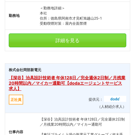
＜勤務地詳細＞
本社
勤務地
住所：徳島県阿南市才見町旭越山25-1
受動喫煙対策：屋内全面禁煙
詳細を見る
株式会社岡部新電元
【深谷】治具設計技術者 年休128日／完全週休2日制／月残業
20時間以内／マイカー通勤可【dodaエージェントサービス
求人】
提供元：
正社員
（人材紹介求人）
【深谷】治具設計技術者 年休128日／完全週休2日制
／月残業20時間以内／マイカー通勤可
仕事内容
【東証プライム上場の新電元工業グループ／超大手