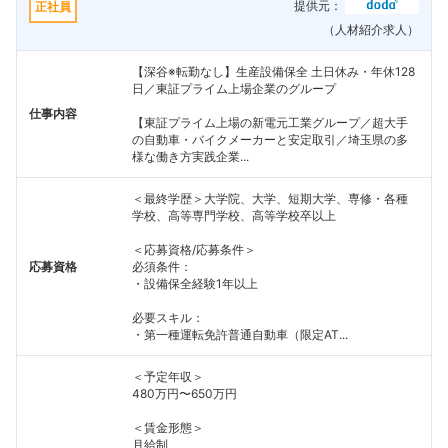
提供元：
正社員
（人材紹介求人）
【深谷※転勤なし】生産設備保全 土日休み・年休128
日／東証プライム上場企業のグループ
仕事内容
【東証プライム上場の新電元工業グループ／超大手
の自動車・バイクメーカーと安定取引／埼玉県の多
様な働き方実践企業...
＜最終学歴＞大学院、大学、短期大学、専修・各種
学校、高等専門学校、高等学校卒以上
＜応募資格/応募条件＞
応募資格
必須条件：
・設備保全経験1年以上
必要スキル：
・第一種運転免許普通自動車（限定AT...
＜予定年収＞
480万円〜650万円
＜賃金形態＞
月給制