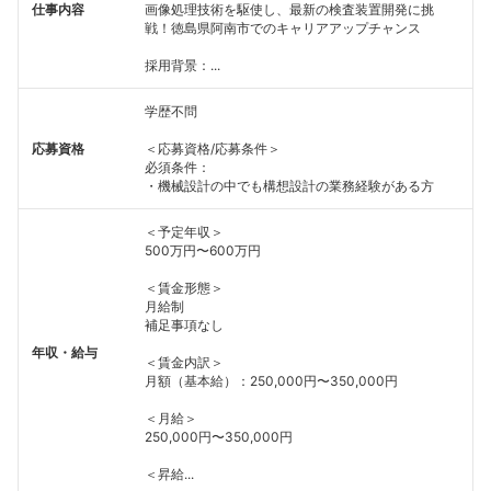
仕事内容
画像処理技術を駆使し、最新の検査装置開発に挑
戦！徳島県阿南市でのキャリアアップチャンス
採用背景：...
学歴不問
応募資格
＜応募資格/応募条件＞
必須条件：
・機械設計の中でも構想設計の業務経験がある方
＜予定年収＞
500万円〜600万円
＜賃金形態＞
月給制
補足事項なし
年収・給与
＜賃金内訳＞
月額（基本給）：250,000円〜350,000円
＜月給＞
250,000円〜350,000円
＜昇給...