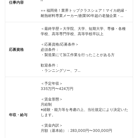
仕事内容
== 福岡発！業界トップクラスシェア！マイカ絶縁・
耐熱材料専業メーカー/創業90年超の老舗企業・...
＜最終学歴＞大学院、大学、短期大学、専修・各種
学校、高等専門学校、高等学校卒以上
＜応募資格/応募条件＞
応募資格
必須条件：
・製造業にて加工作業を行ったことがある方
歓迎条件：
・ランニングソー、フ...
＜予定年収＞
335万円〜424万円
＜賃金形態＞
月給制
※経験・能力等を考慮の上、当社規定により決定いた
年収・給与
します。
＜賃金内訳＞
月額（基本給）：283,000円〜300,000円