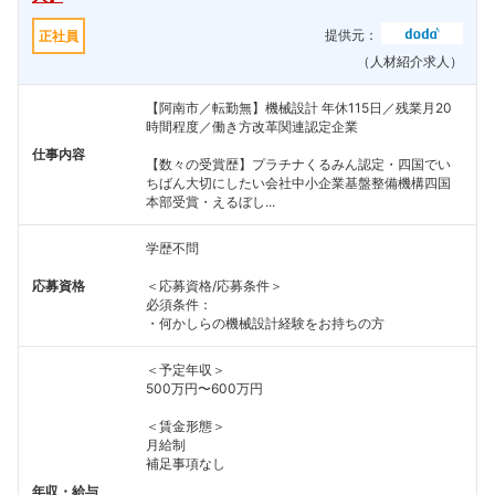
提供元：
正社員
（人材紹介求人）
【阿南市／転勤無】機械設計 年休115日／残業月20
時間程度／働き方改革関連認定企業
仕事内容
【数々の受賞歴】プラチナくるみん認定・四国でい
ちばん大切にしたい会社中小企業基盤整備機構四国
本部受賞・えるぼし...
学歴不問
応募資格
＜応募資格/応募条件＞
必須条件：
・何かしらの機械設計経験をお持ちの方
＜予定年収＞
500万円〜600万円
＜賃金形態＞
月給制
補足事項なし
年収・給与