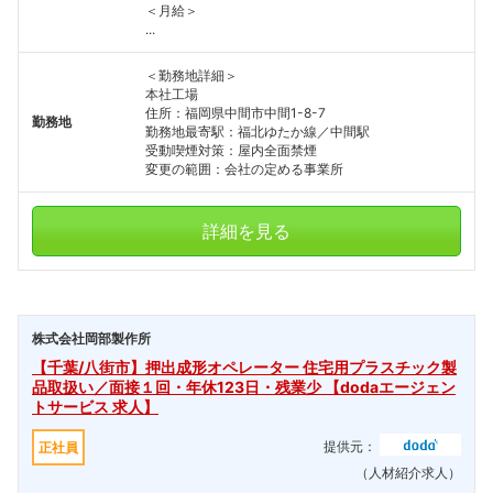
＜月給＞
...
＜勤務地詳細＞
本社工場
住所：福岡県中間市中間1-8-7
勤務地
勤務地最寄駅：福北ゆたか線／中間駅
受動喫煙対策：屋内全面禁煙
変更の範囲：会社の定める事業所
詳細を見る
株式会社岡部製作所
【千葉/八街市】押出成形オペレーター 住宅用プラスチック製
品取扱い／面接１回・年休123日・残業少 【dodaエージェン
トサービス 求人】
提供元：
正社員
（人材紹介求人）