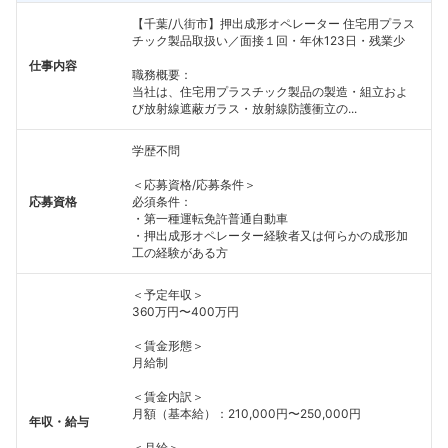
【千葉/八街市】押出成形オペレーター 住宅用プラス
チック製品取扱い／面接１回・年休123日・残業少
仕事内容
職務概要：
当社は、住宅用プラスチック製品の製造・組立およ
び放射線遮蔽ガラス・放射線防護衝立の...
学歴不問
＜応募資格/応募条件＞
応募資格
必須条件：
・第一種運転免許普通自動車
・押出成形オペレーター経験者又は何らかの成形加
工の経験がある方
＜予定年収＞
360万円〜400万円
＜賃金形態＞
月給制
＜賃金内訳＞
月額（基本給）：210,000円〜250,000円
年収・給与
＜月給＞