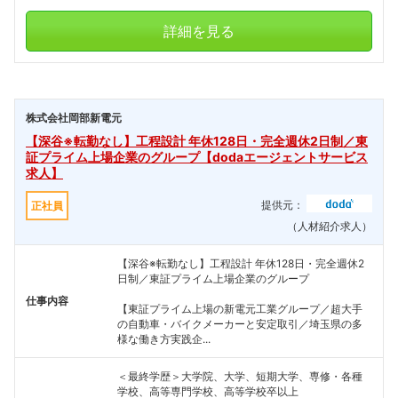
詳細を見る
株式会社岡部新電元
【深谷※転勤なし】工程設計 年休128日・完全週休2日制／東
証プライム上場企業のグループ【dodaエージェントサービス
求人】
提供元：
正社員
（人材紹介求人）
【深谷※転勤なし】工程設計 年休128日・完全週休2
日制／東証プライム上場企業のグループ
仕事内容
【東証プライム上場の新電元工業グループ／超大手
の自動車・バイクメーカーと安定取引／埼玉県の多
様な働き方実践企...
フォローしました
＜最終学歴＞大学院、大学、短期大学、専修・各種
学校、高等専門学校、高等学校卒以上