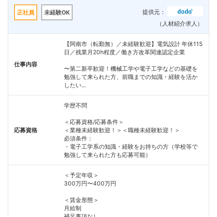
提供元：
正社員
未経験OK
（人材紹介求人）
【阿南市（転勤無）／未経験歓迎】電気設計 年休115
日／残業月20h程度／働き方改革関連認定企業
仕事内容
〜第二新卒歓迎！機械工学や電子工学などの基礎を
勉強して来られた方、前職までの知識・経験を活か
したい...
学歴不問
＜応募資格/応募条件＞
応募資格
＜業種未経験歓迎！＞＜職種未経験歓迎！＞
必須条件：
・電子工学系の知識・経験をお持ちの方（学校等で
勉強して来られた方も応募可能）
＜予定年収＞
300万円〜400万円
＜賃金形態＞
月給制
補足事項なし