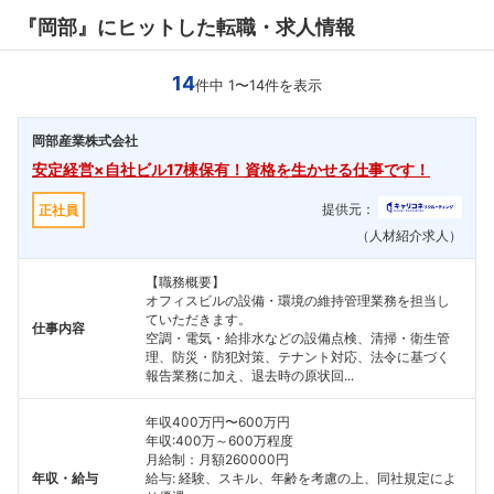
『岡部』にヒットした転職・求人情報
14
件中 1〜14件を表示
岡部産業株式会社
安定経営×自社ビル17棟保有！資格を生かせる仕事です！
提供元：
正社員
（人材紹介求人）
【職務概要】
オフィスビルの設備・環境の維持管理業務を担当し
ていただきます。
仕事内容
空調・電気・給排水などの設備点検、清掃・衛生管
理、防災・防犯対策、テナント対応、法令に基づく
報告業務に加え、退去時の原状回...
年収400万円〜600万円
年収:400万～600万程度
月給制：月額260000円
年収・給与
給与: 経験、スキル、年齢を考慮の上、同社規定によ