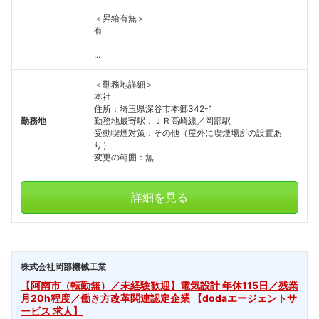
＜昇給有無＞
有
...
＜勤務地詳細＞
本社
住所：埼玉県深谷市本郷342-1
勤務地
勤務地最寄駅：ＪＲ高崎線／岡部駅
受動喫煙対策：その他（屋外に喫煙場所の設置あ
り）
変更の範囲：無
詳細を見る
株式会社岡部機械工業
【阿南市（転勤無）／未経験歓迎】電気設計 年休115日／残業
月20h程度／働き方改革関連認定企業 【dodaエージェントサ
ービス 求人】