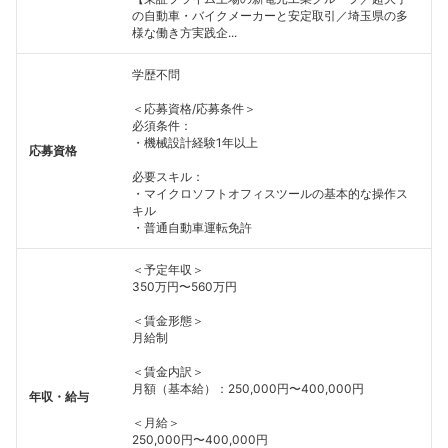
の自動車・バイクメーカーと安定取引／埼玉県の多
様な働き方実践企...
学歴不問
＜応募資格/応募条件＞
必須条件：
・機械設計経験1年以上
応募資格
必要スキル：
・マイクロソフトオフィスツールの基本的な操作ス
キル
・普通自動車運転免許
＜予定年収＞
350万円〜560万円
＜賃金形態＞
月給制
＜賃金内訳＞
月額（基本給）：250,000円〜400,000円
年収・給与
＜月給＞
250,000円〜400,000円