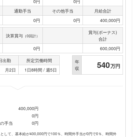
0円
0円
通勤手当
その他手当
月給合計
0円
0円
400,000円
賞与(ボーナス)
決算賞与
（0回計）
合計
0円
600,000円
日出勤
所定労働時間
年
540
万円
収
月2日
1日8時間 / 週5日
400,000円
0円
の手当
0円
内訳として、基本給が400,000円で100％、時間外手当が0円で0％、時間外