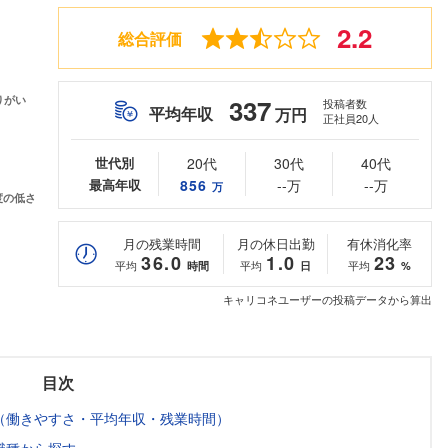
2.2
総合評価
337
投稿者数
平均年収
万円
正社員20人
世代別
20代
30代
40代
最高年収
856
--万
--万
万
月の残業時間
月の休日出勤
有休消化率
36.0
1.0
23
平均
平均
平均
時間
日
%
キャリコネユーザーの投稿データから算出
目次
（働きやすさ・平均年収・残業時間）