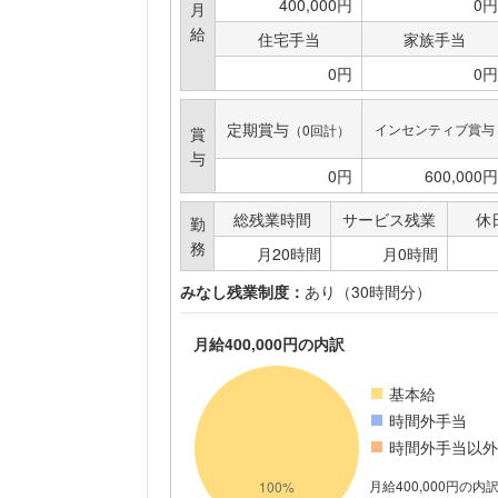
400,000円
0円
月
給
住宅手当
家族手当
0円
0円
定期賞与
インセンティブ賞与
（0回計）
賞
与
0円
600,000円
総残業時間
サービス残業
休
勤
務
月20時間
月0時間
みなし残業制度：
あり（30時間分）
月給400,000円の内訳
基本給
時間外手当
時間外手当以外
月給400,000円の