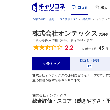
口コミ
求人
企業の年収・評判・口コミ情報 TOP
建設業
オンテック
株式会社オンテックス
の評判
年収から採用情報（転職・新卒就職）まで
総合評価
2.2
45
レポート数
件
口コミ・評判
企業トップ
17
株式会社オンテックスの評判総合情報ページです。株
立つ情報を探すならキャリコネで！
株式会社オンテックス
総合評価・スコア（働きやすさ・