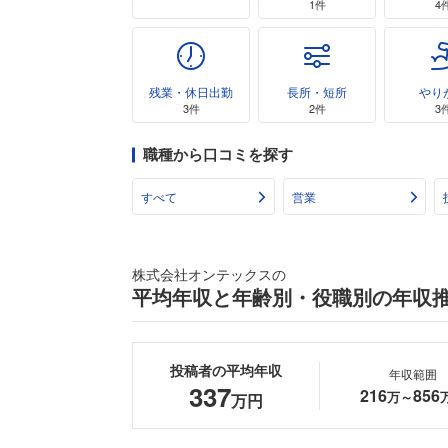
1件
4
残業・休日出勤
長所・短所
やり
3件
2件
3
職種から口コミを探す
すべて
営業
株式会社オンテックスの
平均年収と年齢別・役職別の年収
投稿者の平均年収
年収範囲
337
216
856
万～
万円