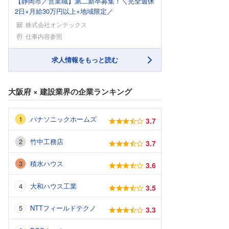
【静岡市／営業職】第二新卒募集！＼完全週休
2日×月給30万円以上×地域限定／
株式会社オンテックス
勤務地
仕事内容参照
求人情報をもっと読む
大阪府
×
建設業界
の企業ランキング
パナソニックホームズ
3.7
竹中工務店
3.7
積水ハウス
3.6
大和ハウス工業
3.5
NTTフィールドテクノ
3.3