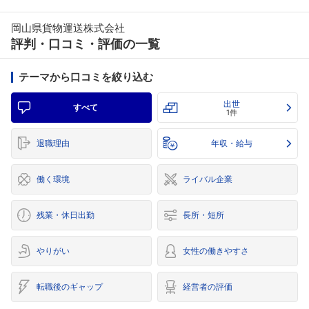
岡山県貨物運送株式会社
評判・口コミ・評価の一覧
テーマから口コミを絞り込む
出世
すべて
1件
退職理由
年収・給与
働く環境
ライバル企業
残業・休日出勤
長所・短所
やりがい
女性の働きやすさ
転職後のギャップ
経営者の評価