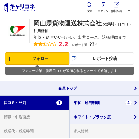
検索
ログイン
無料登録
メニュー
岡山県貨物運送株式会社
の評判・口コミ・
社員評価
年収・給与ややりがい、出世コース、退職理由まで
2.2
??
レポート数
件
フォロー
レポート投稿
フォロー企業に新着口コミが追加されるとメールで通知します
企業
トップ
口コミ・
評判
1
年収・
給与明細
4
転職・
中途面接
ホワイト・
ブラック度
残業代・
残業時間
求人情報