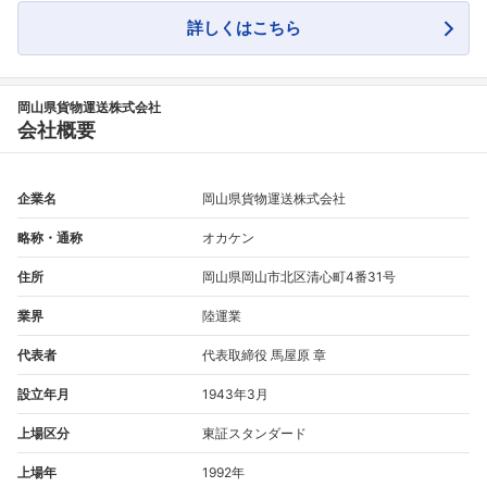
詳しくはこちら
フォローしました
岡山県貨物運送株式会社
会社概要
こちらの企業もフォローしませんか？
企業名
岡山県貨物運送株式会社
略称・通称
オカケン
住所
岡山県岡山市北区清心町4番31号
業界
陸運業
代表者
代表取締役 馬屋原 章
設立年月
1943年3月
上場区分
東証スタンダード
上場年
1992年