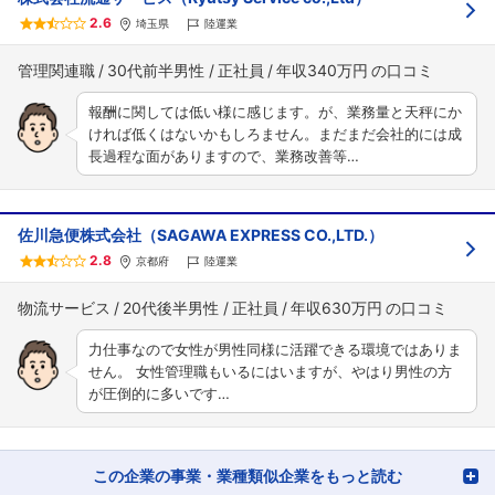
2.6
埼玉県
陸運業
管理関連職
30代前半男性
正社員
年収340万円
報酬に関しては低い様に感じます。が、業務量と天秤にか
ければ低くはないかもしろません。まだまだ会社的には成
長過程な面がありますので、業務改善等…
佐川急便株式会社（SAGAWA EXPRESS CO.,LTD.）
2.8
京都府
陸運業
物流サービス
20代後半男性
正社員
年収630万円
力仕事なので女性が男性同様に活躍できる環境ではありま
せん。 女性管理職もいるにはいますが、やはり男性の方
が圧倒的に多いです…
この企業の事業・業種類似企業をもっと読む