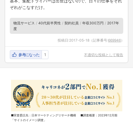
基本、集配ドライバーは出世はないので、日々の仕事をそれ
ぞれがこなすだけ。
物流サービス
40代前半男性
契約社員
年収300万円
2017年
度
投稿日:
2017-05-18
（記事番号:
669946
）
参考になった
1
不適切な投稿として報告
■実査委託先：日本マーケティングリサーチ機構 ■調査概要：2023年12月期
「サイトのイメージ調査」