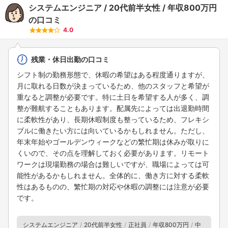
システムエンジニア
20代前半女性
年収800万円
の口コミ
4.0
残業・休日出勤の口コミ
シフト制の勤務形態で、休暇の希望はある程度通りますが、
月に取れる日数が決まっているため、他のスタッフと希望が
重なると調整が必要です。特に土日を希望する人が多く、調
整が難航することもあります。配属先によっては出退勤時間
に柔軟性があり、長期休暇制度も整っているため、フレキシ
ブルに働きたい方には向いているかもしれません。ただし、
年末年始やゴールデンウィークなどの繁忙期は休みが取りに
くいので、その点を理解しておく必要があります。リモート
ワークは現場勤務の場合は難しいですが、職場によっては可
能性があるかもしれません。全体的に、働き方に対する柔軟
性はあるものの、繁忙期の対応や休暇の調整には注意が必要
です。
システムエンジニア
20代前半女性
正社員
年収800万円
中