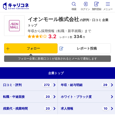
検索
ログイン
無料登録
メニュー
イオンモール株式会社
の評判・口コミ 企業
トップ
年収から採用情報（転職・新卒就職）まで
3.2
334
レポート数
件
フォロー
レポート投稿
フォロー企業に新着口コミが追加されるとメールで通知します
企業
トップ
口コミ・
評判
272
年収・
給与明細
29
転職・
中途面接
20
ホワイト・
ブラック度
残業代・
残業時間
20
求人情報
10