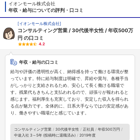
イオンモール株式会社
年収・給与についての評判・口コミ
[
イオンモール株式会社
]
コンサルティング営業
30代後半女性
年収500万
円
の口コミ
4.2
年収・給与の口コミ
給与や評価の透明性が高く、納得感を持って働ける環境が整
っています。特に給与制度は明確で、昇給や賞与、各種手当
がしっかりと支給されるため、安心して長く働ける職場で
す。残業代もきちんと支払われるので、頑張りが報われると
感じます。福利厚生も充実しており、安定した収入を得られ
る点が魅力です。全体的に、日系大手ならではの安定感があ
り、働きやすい職場だと感じています。
コンサルティング営業
30代後半女性
正社員
年収500万円
中途入社 3～5年 (投稿時に退職済み)
2019年度