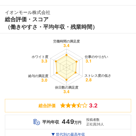
イオンモール株式会社
総合評価・スコア
（働きやすさ・平均年収・残業時間）
3.2
総合評価
投稿者数
449
平均年収
万円
正社員26人
世代別
20代
▼ 世代別の最高年収
30代
40代