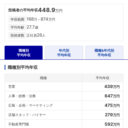
448.9
投稿者の平均年収
万円
168
874
年収範囲
万～
万円
27.7
平均年齢
歳
26
投稿者数
正社員
人
職種別
年代別
職種&年代別
平均年収
平均年収
平均年収
職種別平均年収
職種
平均年収
439
営業
万円
647
人事・総務・法務
万円
475
広報・企画・マーケティング
万円
279
店舗スタッフ・バイヤー
万円
592
不動産専門職
万円