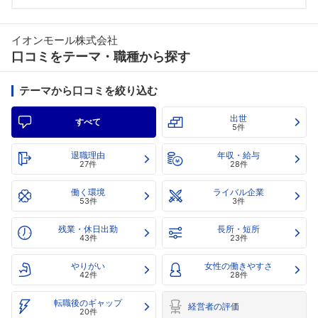
イオンモール株式会社
口コミをテーマ・職種から探す
テーマから口コミを絞り込む
出世
すべて
5件
退職理由
年収・給与
27件
28件
働く環境
ライバル企業
53件
3件
残業・休日出勤
長所・短所
43件
23件
やりがい
女性の働きやすさ
42件
28件
転職後のギャップ
経営者の評価
20件