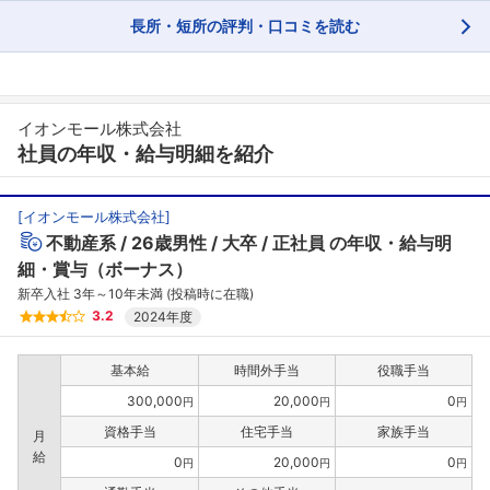
長所・短所の評判・口コミを読む
イオンモール株式会社
社員の年収・給与明細を紹介
[
イオンモール株式会社
]
不動産系
26歳男性
大卒
正社員
の年収・給与明
細・賞与（ボーナス）
フォローしました
新卒入社 3年～10年未満 (投稿時に在職)
こちらの企業もフォローしませんか？
3.2
2024年度
基本給
時間外手当
役職手当
300,000
20,000
0
円
円
円
資格手当
住宅手当
家族手当
月
給
0
20,000
0
円
円
円