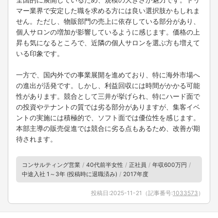
マー業界で安定した職を求める方には良い選択肢かもしれま
せん。ただし、物販部門の売上に依存している部分があり、
個人サロンの増加が影響しているように感じます。価格の上
昇も気になるところで、近隣の個人サロンを選ぶ方も増えて
いる印象です。
一方で、国内外での事業展開を進めており、特に海外市場へ
の進出が活発です。しかし、利益回収には時間がかかる可能
性があります。競合として三井が挙げられ、特にハード面で
の投資やテナントの質では劣る部分がありますが、集客イベ
ントの実施には積極的で、ソフト面では優位性を感じます。
本部主導の販売促進では競合に劣る点もあるため、改善が期
待されます。
コンサルティング営業
40代前半女性
正社員
年収600万円
中途入社 1～3年 (投稿時に退職済み)
2017年度
投稿日:
2025-11-21
（記事番号:
1033573
）