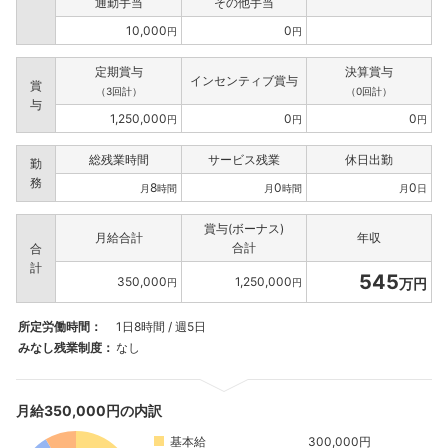
通勤手当
その他手当
10,000
0
円
円
定期賞与
決算賞与
インセンティブ賞与
賞
（3回計）
（0回計）
与
1,250,000
0
0
円
円
円
総残業時間
サービス残業
休日出勤
勤
務
8
0
0
月
時間
月
時間
月
日
賞与(ボーナス)
月給合計
年収
合計
合
計
545
350,000
1,250,000
万円
円
円
所定労働時間：
1日8時間 / 週5日
みなし残業制度：
なし
月給350,000円の内訳
基本給
300,000円