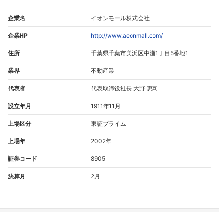
企業名
イオンモール株式会社
企業HP
http://www.aeonmall.com/
住所
千葉県千葉市美浜区中瀬1丁目5番地1
業界
不動産業
代表者
代表取締役社長 大野 惠司
設立年月
1911年11月
上場区分
東証プライム
上場年
2002年
証券コード
8905
決算月
2月