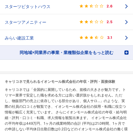
スターツピタットハウス
2.6
スターツアメニティー
2.5
みらい建設工業
3.1
同地域×同業界の事業・業種類似企業をもっと読む
キャリコネで見られるイオンモール株式会社の年収・評判・面接体験
キャリコネでは「全国的に展開しているため、規模の大きさが魅力です。ト
リマー業界で安定した職を求める方には良い選択肢かもしれません。ただ
し、物販部門の売上に依存している部分があり、個人サロ...」のような、実
際の社員の口コミが観覧でき、イオンモール株式会社の採用・転職に役立つ
情報が幅広く充実しています。 さらにイオンモール株式会社の年収・給与明
細・評判・口コミ・転職、求人情報を観覧出来ます。 イオンモール株式会社
の平均年収は449万円、1ヶ月の残業時間の合計 (平均)は21.0時間、1ヶ月で
の申請しない平均休日出勤日数は0.2日などのイオンモール株式会社の働く環