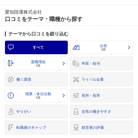
愛知陸運株式会社
口コミをテーマ・職種から探す
テーマから口コミを絞り込む
出世
すべて
1件
退職理由
年収・給与
1件
働く環境
ライバル企業
残業・休日出勤
長所・短所
1件
やりがい
女性の働きやすさ
転職後のギャップ
経営者の評価