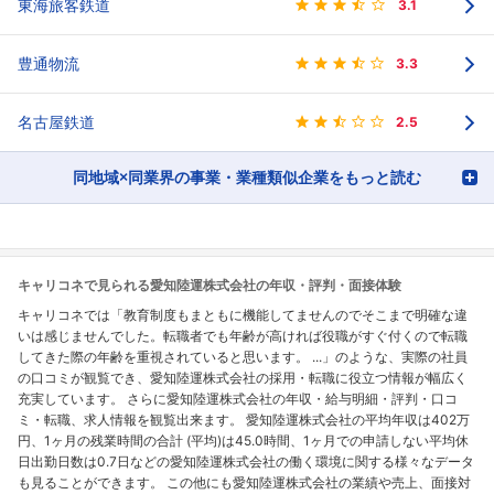
東海旅客鉄道
3.1
豊通物流
3.3
名古屋鉄道
2.5
同地域×同業界の事業・業種類似企業をもっと読む
キャリコネで見られる愛知陸運株式会社の年収・評判・面接体験
キャリコネでは「教育制度もまともに機能してませんのでそこまで明確な違
いは感じませんでした。転職者でも年齢が高ければ役職がすぐ付くので転職
してきた際の年齢を重視されていると思います。 ...」のような、実際の社員
の口コミが観覧でき、愛知陸運株式会社の採用・転職に役立つ情報が幅広く
充実しています。 さらに愛知陸運株式会社の年収・給与明細・評判・口コ
ミ・転職、求人情報を観覧出来ます。 愛知陸運株式会社の平均年収は402万
円、1ヶ月の残業時間の合計 (平均)は45.0時間、1ヶ月での申請しない平均休
日出勤日数は0.7日などの愛知陸運株式会社の働く環境に関する様々なデータ
も見ることができます。 この他にも愛知陸運株式会社の業績や売上、面接対