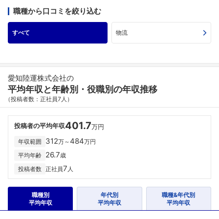
職種から口コミを絞り込む
すべて
物流
愛知陸運株式会社の
平均年収と年齢別・役職別の年収推移
（投稿者数：正社員7人）
401.7
投稿者の平均年収
万円
312
484
年収範囲
万～
万円
26.7
平均年齢
歳
7
投稿者数
正社員
人
職種別
年代別
職種&年代別
平均年収
平均年収
平均年収