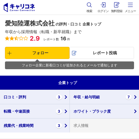
検索
ログイン
無料登録
メニュー
愛知陸運株式会社
の評判・口コミ 企業トップ
年収から採用情報（転職・新卒就職）まで
2.9
16
レポート数
件
フォロー
レポート投稿
フォロー企業に新着口コミが追加されるとメールで通知します
企業
トップ
口コミ・
評判
3
年収・
給与明細
7
転職・
中途面接
3
ホワイト・
ブラック度
残業代・
残業時間
3
求人情報