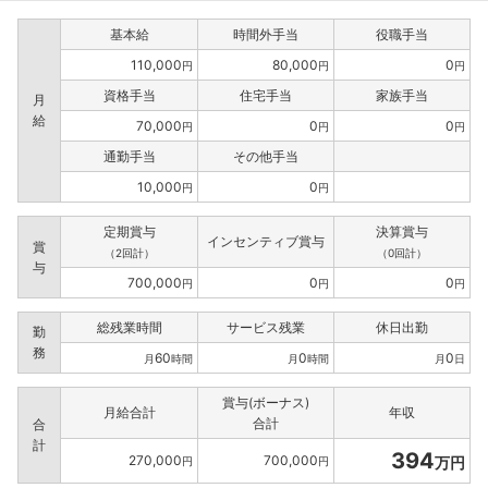
基本給
時間外手当
役職手当
110,000
80,000
0
円
円
円
資格手当
住宅手当
家族手当
月
給
70,000
0
0
円
円
円
通勤手当
その他手当
10,000
0
円
円
定期賞与
決算賞与
インセンティブ賞与
賞
（2回計）
（0回計）
与
700,000
0
0
円
円
円
総残業時間
サービス残業
休日出勤
勤
務
60
0
0
月
時間
月
時間
月
日
賞与(ボーナス)
月給合計
年収
合計
合
計
394
270,000
700,000
万円
円
円