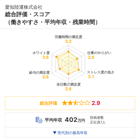
愛知陸運株式会社
総合評価・スコア
（働きやすさ・平均年収・残業時間）
2.9
総合評価
投稿者数
402
平均年収
万円
正社員7人
世代別
20代
▼ 世代別の最高年収
30代
40代
最高年収
484
436
--万
万
万