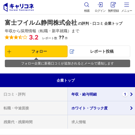
検索
ログイン
無料登録
メニュー
富士フイルム静岡株式会社
の評判・口コミ 企業トップ
年収から採用情報（転職・新卒就職）まで
3.2
??
レポート数
件
フォロー
レポート投稿
フォロー企業に新着口コミが追加されるとメールで通知します
企業
トップ
口コミ・
評判
年収・
給与明細
1
転職・
中途面接
ホワイト・
ブラック度
残業代・
残業時間
求人情報