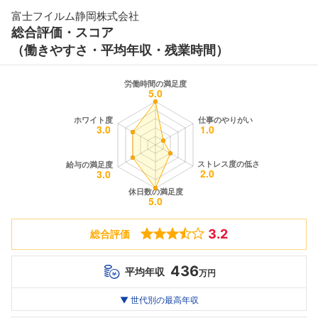
富士フイルム静岡株式会社
総合評価・スコア
（働きやすさ・平均年収・残業時間）
3.2
総合評価
436
平均年収
万円
世代別
20代
▼ 世代別の最高年収
30代
40代
最高年収
--万
436
--万
万