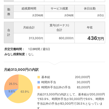
総残業時間
サービス残業
休日出勤
勤
務
20
0
0
月
時間
月
時間
月
日
賞与(ボーナス)
月給合計
年収
合計
合
計
436
313,000
600,000
万円
円
円
所定労働時間：
1日8時間 / 週5日
みなし残業制度：
なし
月給313,000円の内訳
基本給
200,000円
時間外手当
30,000円
時間外手当以外の手当
83,000円
月給313,000円の内訳として、基本給が200,000円
で63.9％、時間外手当が30,000円で9.6％、時間外
手当以外の手当が83,000円で26.5％となっていま
す。