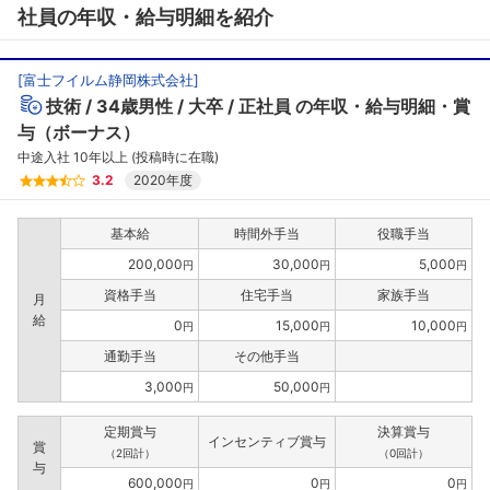
社員の年収・給与明細を紹介
[
富士フイルム静岡株式会社
]
技術
34歳男性
大卒
正社員
の年収・給与明細・賞
与（ボーナス）
中途入社 10年以上 (投稿時に在職)
3.2
2020年度
基本給
時間外手当
役職手当
200,000
30,000
5,000
円
円
円
資格手当
住宅手当
家族手当
月
給
0
15,000
10,000
円
円
円
通勤手当
その他手当
3,000
50,000
円
円
定期賞与
決算賞与
インセンティブ賞与
賞
（2回計）
（0回計）
与
600,000
0
0
円
円
円