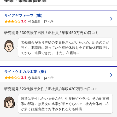
事業・業種類似企業
サイアヤファーマ（株）
3.0
滋賀県
化学
研究開発
30代後半男性
正社員
年収450万円
労働組合があり専従の委員長さんがいたため、組合の力が
強く、退職時に残っていた有給休暇を全て有給休暇取得し
てから、退職できた。 また、在籍時…
ライトケミカル工業（株）
2.8
滋賀県
化学
研究開発
20代後半女性
正社員
年収420万円
製造は男性しかいませんが、生産技術やラボ、その他事務
系の部署には男女の比率が半々ぐらいで、社内全体若い方
が多く妊娠出産でお休みされる方も結構…