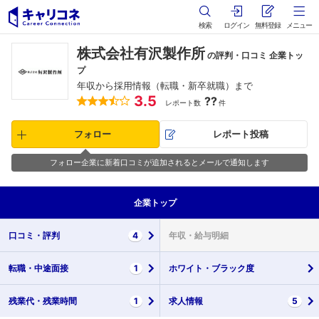
検索
ログイン
無料登録
メニュー
株式会社有沢製作所
の評判・口コミ 企業トッ
プ
年収から採用情報（転職・新卒就職）まで
3.5
??
レポート数
件
フォロー
レポート投稿
フォロー企業に新着口コミが追加されるとメールで通知します
企業
トップ
口コミ・
評判
4
年収・
給与明細
転職・
中途面接
1
ホワイト・
ブラック度
残業代・
残業時間
1
求人情報
5