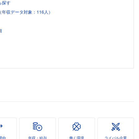
ら探す
年収データ対象：116人）
細
理由
年収・給与
働く環境
ライバル企業