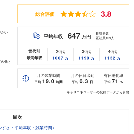
3.8
総合評価
647
投稿者数
平均年収
万円
正社員109人
世代別
20代
30代
40代
最高年収
1007
1190
1132
万
万
万
月の残業時間
月の休日出勤
有休消化率
19.0
0.3
71
平均
平均
平均
時間
日
%
キャリコネユーザーの投稿データから算出
目次
やすさ・平均年収・残業時間）