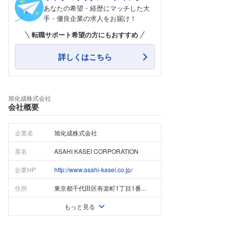
あなたの希望・経歴にマッチした大
手・優良企業の求人をお届け！
転職サポート希望の方にもおすすめ
詳しくはこちら
旭化成株式会社
会社概要
企業名
旭化成株式会社
英名
ASAHI KASEI CORPORATION
企業HP
http://www.asahi-kasei.co.jp/
住所
東京都千代田区有楽町1丁目1番...
もっと見る