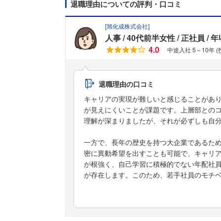
退職理由についての評判・口コミ
[
旭化成株式会社
]
人事
40代前半女性
正社員
年
4.0
中途入社 5～10年 
退職理由の口コミ
キャリアの実現が難しいと感じることがあ
が見えにくいことが課題です。上層部との
理解が深まりましたが、それが必ずしも自
一方で、長年の歴史を持つ大企業であるた
密に異動希望を出すことも可能で、キャリ
が根強く、自己学習に積極的でない年配社
が存在します。このため、若手社員のモチ