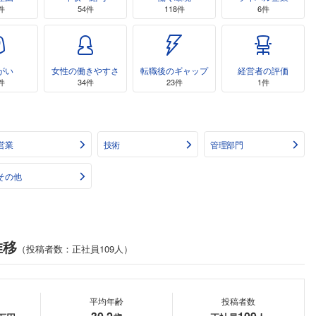
件
54件
118件
6件
がい
女性の働きやすさ
転職後のギャップ
経営者の評価
件
34件
23件
1件
営業
技術
管理部門
その他
推移
（投稿者数：正社員109人）
平均年齢
投稿者数