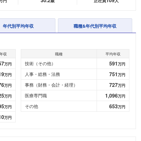
30.2
109
万円
歳
正社員
人
年代別平均年収
職種&年代別平均年収
年収
職種
平均年収
57
591
技術（その他）
万円
万円
19
751
人事・総務・法務
万円
万円
76
727
事務（財務・会計・経理）
万円
万円
25
1,096
医療専門職
万円
万円
95
653
その他
万円
万円
10
万円
フォローしました