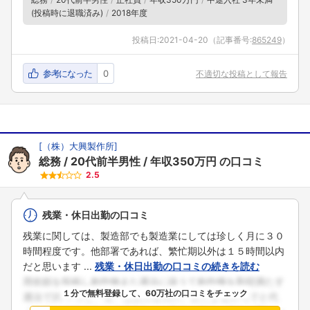
(投稿時に退職済み)
2018年度
投稿日:
2021-04-20
（記事番号:
865249
）
参考になった
0
不適切な投稿として報告
[
（株）大興製作所
]
総務
20代前半男性
年収350万円
の口コミ
2.5
残業・休日出勤の口コミ
残業に関しては、製造部でも製造業にしては珍しく月に３０
時間程度です。他部署であれば、繁忙期以外は１５時間以内
だと思います ...
残業・休日出勤の口コミの続きを読む
１分で無料登録して、60万社の口コミをチェック