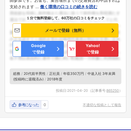
由参加です。お金も、集合場所までの交通費含め申請すれば
支給されます ...
働く環境の口コミの続きを読む
１分で無料登録して、60万社の口コミをチェック
メールで登録（無料）
Google
Yahoo!
で登録
で登録
総務
20代前半男性
正社員
年収350万円
中途入社 3年未満
(投稿時に退職済み)
2018年度
投稿日:
2021-04-20
（記事番号:
865250
）
参考になった
0
不適切な投稿として報告