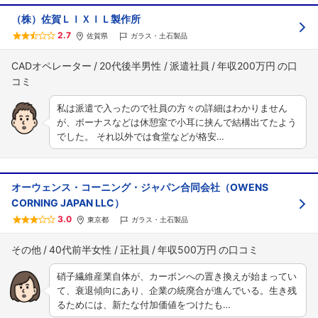
（株）佐賀ＬＩＸＩＬ製作所
2.7
佐賀県
ガラス・土石製品
CADオペレーター
20代後半男性
派遣社員
年収200万円
私は派遣で入ったので社員の方々の詳細はわかりません
が、ボーナスなどは休憩室で小耳に挟んで結構出てたよう
でした。 それ以外では食堂などが格安…
オーウェンス・コーニング・ジャパン合同会社（OWENS
CORNING JAPAN LLC）
3.0
東京都
ガラス・土石製品
その他
40代前半女性
正社員
年収500万円
硝子繊維産業自体が、カーボンへの置き換えが始まってい
て、衰退傾向にあり、企業の統廃合が進んでいる。生き残
るためには、新たな付加価値をつけたも…