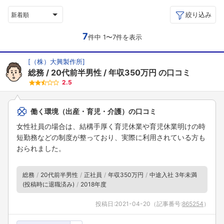
絞り込み
新着順
7
件中 1〜7件を表示
[
（株）大興製作所
]
総務
20代前半男性
年収350万円
の口コミ
2.5
働く環境（出産・育児・介護）の口コミ
女性社員の場合は、結構手厚く育児休業や育児休業明けの時
短勤務などの制度が整っており、実際に利用されている方も
おられました。
総務
20代前半男性
正社員
年収350万円
中途入社 3年未満
(投稿時に退職済み)
2018年度
投稿日:
2021-04-20
（記事番号:
865254
）