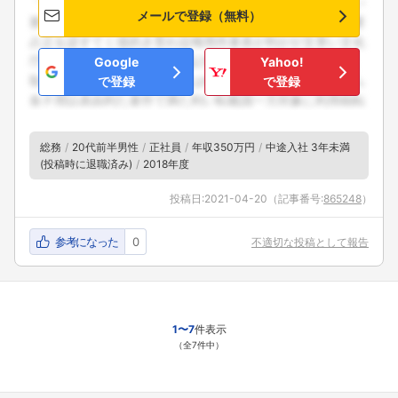
メールで登録（無料）
Google
Yahoo!
で登録
で登録
総務
20代前半男性
正社員
年収350万円
中途入社 3年未満
(投稿時に退職済み)
2018年度
投稿日:
2021-04-20
（記事番号:
865248
）
参考になった
0
不適切な投稿として報告
1〜7
件表示
（全7件中）