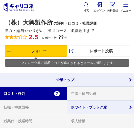
検索
ログイン
無料登録
メニュー
（株）大興製作所
の評判・口コミ・社員評価
年収・給与ややりがい、出世コース、退職理由まで
2.5
??
レポート数
件
フォロー
レポート投稿
フォロー企業に新着口コミが追加されるとメールで通知します
企業
トップ
口コミ・
評判
7
年収・
給与明細
転職・
中途面接
ホワイト・
ブラック度
残業代・
残業時間
求人情報