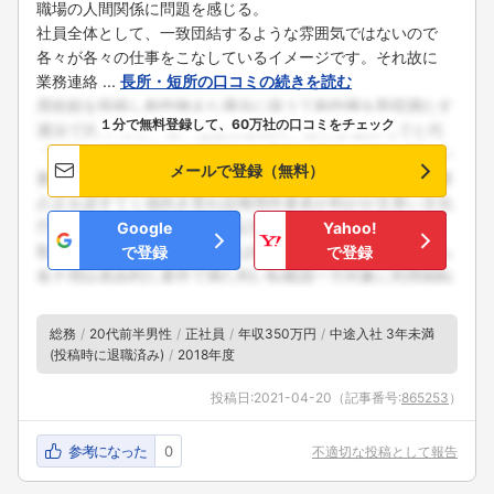
職場の人間関係に問題を感じる。
社員全体として、一致団結するような雰囲気ではないので
各々が各々の仕事をこなしているイメージです。それ故に
業務連絡 ...
長所・短所の口コミの続きを読む
１分で無料登録して、60万社の口コミをチェック
メールで登録（無料）
Google
Yahoo!
で登録
で登録
総務
20代前半男性
正社員
年収350万円
中途入社 3年未満
(投稿時に退職済み)
2018年度
投稿日:
2021-04-20
（記事番号:
865253
）
参考になった
0
不適切な投稿として報告