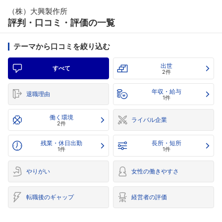
（株）大興製作所
評判・口コミ・評価の一覧
テーマから口コミを絞り込む
出世
すべて
2件
年収・給与
退職理由
1件
働く環境
ライバル企業
2件
残業・休日出勤
長所・短所
1件
1件
やりがい
女性の働きやすさ
転職後のギャップ
経営者の評価