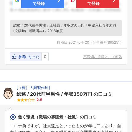
で登録
で登録
総務
20代前半男性
正社員
年収350万円
中途入社 3年未満
(投稿時に退職済み)
2018年度
投稿日:
2021-04-20
（記事番号:
865251
）
参考になった
0
不適切な投稿として報告
[
（株）大興製作所
]
総務
20代前半男性
年収350万円
の口コミ
2.5
働く環境（職場の雰囲気・社風）の口コミ
コロナ前ですが、社員遠足といったものが年に二回あり、自