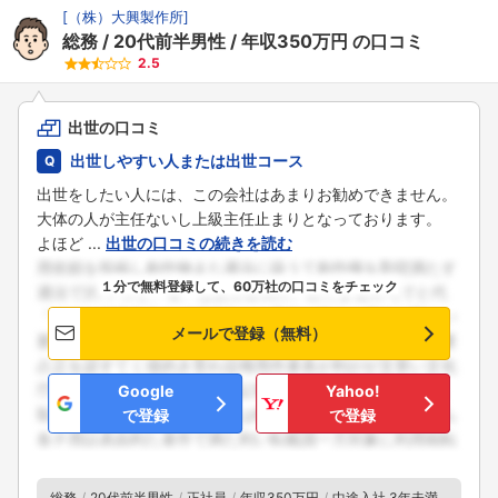
[
（株）大興製作所
]
総務
20代前半男性
年収350万円
の口コミ
2.5
フォローしました
出世の口コミ
こちらの企業もフォローしませんか？
出世しやすい人または出世コース
出世をしたい人には、この会社はあまりお勧めできません。
大体の人が主任ないし上級主任止まりとなっております。
よほど ...
出世の口コミの続きを読む
１分で無料登録して、60万社の口コミをチェック
メールで登録（無料）
Google
Yahoo!
で登録
で登録
総務
20代前半男性
正社員
年収350万円
中途入社 3年未満