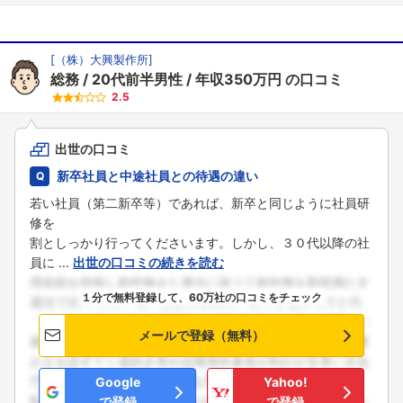
[
（株）大興製作所
]
総務
20代前半男性
年収350万円
の口コミ
2.5
出世の口コミ
新卒社員と中途社員との待遇の違い
若い社員（第二新卒等）であれば、新卒と同じように社員研
修を
割としっかり行ってくださいます。しかし、３０代以降の社
員に ...
出世の口コミの続きを読む
１分で無料登録して、60万社の口コミをチェック
メールで登録（無料）
Google
Yahoo!
で登録
で登録