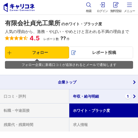
検索
ログイン
無料登録
メニュー
有限会社貞光工業所
のホワイト・ブラック度
人気の理由から、激務・やばい・やめとけと言われる不満の理由まで
4.5
??
レポート数
件
フォロー
レポート投稿
フォロー企業に新着口コミが追加されるとメールで通知します
企業
トップ
口コミ・
評判
年収・
給与明細
1
転職・
中途面接
ホワイト・
ブラック度
残業代・
残業時間
求人情報