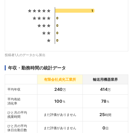
投稿者1人のデータから算出
年収・勤務時間の統計データ
有限会社貞光工業所
輸送用機器業界
240
414
平均年収
万
万
平均有給
100
78
％
％
消化率
ひと月の平均
25
まだ評価がありません
時間
残業時間
ひと月の平均
0
まだ評価がありません
日
休日出勤日数