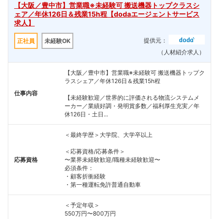
【大阪／豊中市】営業職※未経験可 搬送機器トップクラスシ
ェア／年休126日＆残業15h程【dodaエージェントサービス
求人】
提供元：
正社員
未経験OK
（人材紹介求人）
【大阪／豊中市】営業職※未経験可 搬送機器トップク
ラスシェア／年休126日＆残業15h程
仕事内容
【未経験歓迎／世界的に評価される物流システムメ
ーカー／業績好調・発明賞多数／福利厚生充実／年
休126日・土日...
＜最終学歴＞大学院、大学卒以上
＜応募資格/応募条件＞
応募資格
〜業界未経験歓迎/職種未経験歓迎〜
必須条件：
・顧客折衝経験
・第一種運転免許普通自動車
＜予定年収＞
550万円〜800万円