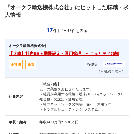
『オークラ輸送機株式会社』にヒットした転職・求
人情報
17
件中 1〜15件を表示
オークラ輸送機株式会社
【兵庫】社内SE ※機器設定・運用管理 セキュリティ領域
提供元：
正社員
新着
（人材紹介求人）
【職務内容】
以下の業務をお任せいたします。
・社員が利用する環境（端末/サーバ/ネットワーク/
仕事内容
複合機）の設定・運用管理
・社内ネットワークの構築、保守、運用管理
・トラブルシューティング(システム、...
年収・給与
年収400万円〜500万円