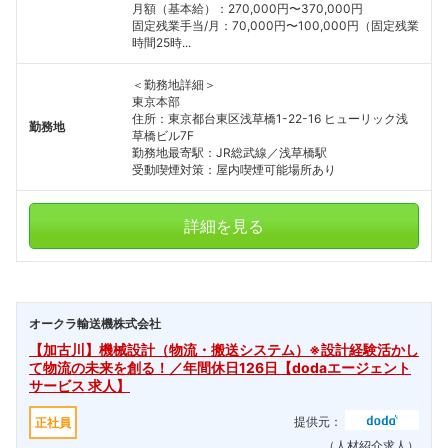
月額（基本給）：270,000円〜370,000円
こちらの企業もフォローしませんか？
固定残業手当/月：70,000円〜100,000円（固定残業
時間25時...
＜勤務地詳細＞
東京本部
住所：東京都台東区浅草橋1-22-16 ヒューリック浅
勤務地
草橋ビル7F
勤務地最寄駅：JR総武線／浅草橋駅
受動喫煙対策：屋内喫煙可能場所あり
詳細を見る
オークラ輸送機株式会社
【加古川】機械設計（物流・搬送システム）※設計経験活かし
て物流の未来を創る！／年間休日126日【dodaエージェント
サービス 求人】
提供元：
正社員
（人材紹介求人）