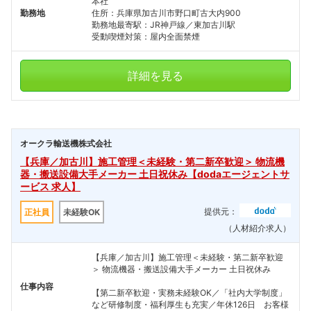
本社
勤務地
住所：兵庫県加古川市野口町古大内900
勤務地最寄駅：JR神戸線／東加古川駅
受動喫煙対策：屋内全面禁煙
詳細を見る
オークラ輸送機株式会社
【兵庫／加古川】施工管理＜未経験・第二新卒歓迎＞ 物流機
器・搬送設備大手メーカー 土日祝休み【dodaエージェントサ
ービス 求人】
提供元：
正社員
未経験OK
（人材紹介求人）
【兵庫／加古川】施工管理＜未経験・第二新卒歓迎
＞ 物流機器・搬送設備大手メーカー 土日祝休み
仕事内容
【第二新卒歓迎・実務未経験OK／「社内大学制度」
など研修制度・福利厚生も充実／年休126日 お客様