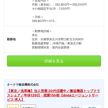
＜賃金内訳＞
月額（基本給）：262,800円〜365,000円
その他固定手当/月：7,000円
＜月給＞
269,800円〜372...
＜勤務地詳細＞
本社
勤務地
住所：兵庫県加古川市野口町古大内900
勤務地最寄駅：JR神戸線／東加古川駅
受動喫煙対策：屋内全面禁煙
詳細を見る
オークラ輸送機株式会社
【東京／浅草橋】法人営業 20代活躍中／搬送機器トップクラ
スシェア／年休126日・残業15h程【dodaエージェントサー
ビス 求人】