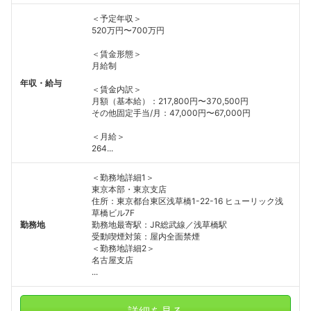
＜予定年収＞
520万円〜700万円
＜賃金形態＞
月給制
年収・給与
＜賃金内訳＞
月額（基本給）：217,800円〜370,500円
その他固定手当/月：47,000円〜67,000円
＜月給＞
264...
＜勤務地詳細1＞
東京本部・東京支店
住所：東京都台東区浅草橋1-22-16 ヒューリック浅
草橋ビル7F
勤務地
勤務地最寄駅：JR総武線／浅草橋駅
受動喫煙対策：屋内全面禁煙
＜勤務地詳細2＞
名古屋支店
...