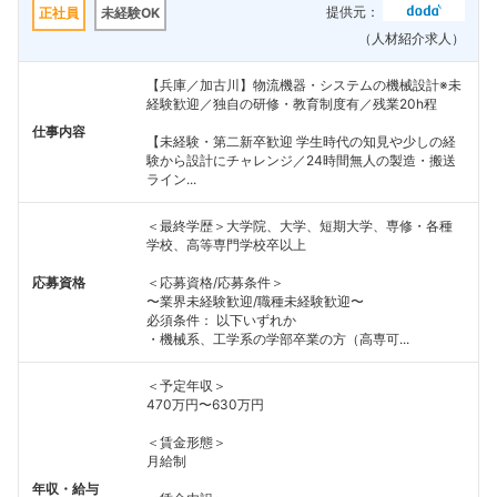
提供元：
正社員
未経験OK
（人材紹介求人）
【兵庫／加古川】物流機器・システムの機械設計※未
経験歓迎／独自の研修・教育制度有／残業20h程
仕事内容
【未経験・第二新卒歓迎 学生時代の知見や少しの経
験から設計にチャレンジ／24時間無人の製造・搬送
ライン...
＜最終学歴＞大学院、大学、短期大学、専修・各種
学校、高等専門学校卒以上
応募資格
＜応募資格/応募条件＞
〜業界未経験歓迎/職種未経験歓迎〜
必須条件： 以下いずれか
・機械系、工学系の学部卒業の方（高専可...
＜予定年収＞
470万円〜630万円
＜賃金形態＞
月給制
年収・給与