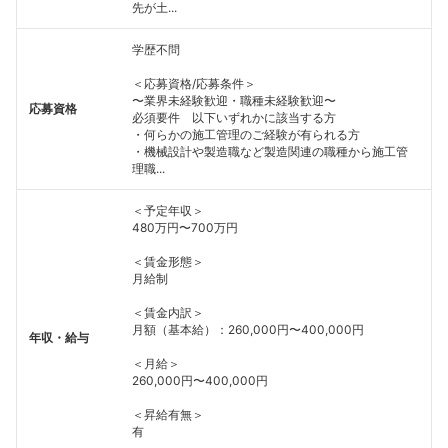
先が土...
学歴不問
＜応募資格/応募条件＞
〜業界未経験歓迎・職種未経験歓迎〜
応募資格
必須要件 以下いずれかに該当する方
・何らかの施工管理のご経験が有られる方
・機械設計や製造職など製造関連の職種から施工管
理職...
＜予定年収＞
480万円〜700万円
＜賃金形態＞
月給制
＜賃金内訳＞
月額（基本給）：260,000円〜400,000円
年収・給与
＜月給＞
260,000円〜400,000円
＜昇給有無＞
有