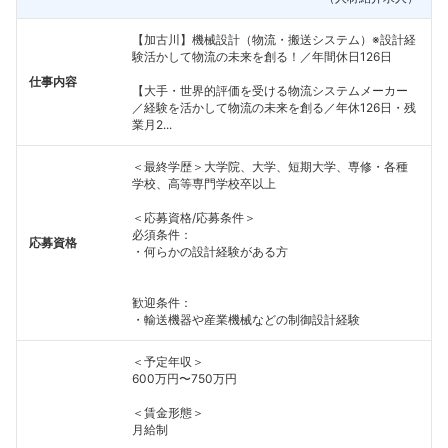
【加古川】機械設計（物流・搬送システム）※設計経
験活かして物流の未来を創る！／年間休日126日
仕事内容
【大手・世界的評価を受ける物流システムメーカー
／経験を活かして物流の未来を創る／年休126日・残
業月2...
＜最終学歴＞大学院、大学、短期大学、専修・各種
学校、高等専門学校卒以上
＜応募資格/応募条件＞
必須条件：
応募資格
・何らかの設計経験がある方
歓迎条件：
・輸送機器や産業機械などの制御設計経験
＜予定年収＞
600万円〜750万円
＜賃金形態＞
月給制