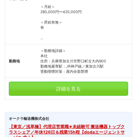
＜月給＞
280,000円〜420,000円
＜昇給有無＞
有
...
＜勤務地詳細＞
本社
勤務地
住所：兵庫県加古川市野口町古大内900
勤務地最寄駅：JR神戸線／東加古川駅
受動喫煙対策：屋内全面禁煙
詳細を見る
オークラ輸送機株式会社
【東京／浅草橋】代理店営業職※未経験可 搬送機器トップク
ラスシェア／年休126日＆残業15h程【dodaエージェントサ