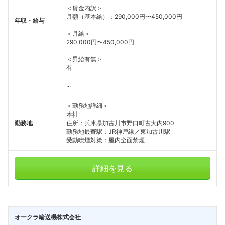
＜賃金内訳＞
月額（基本給）：290,000円〜450,000円
年収・給与
＜月給＞
290,000円〜450,000円
＜昇給有無＞
有
...
＜勤務地詳細＞
本社
勤務地
住所：兵庫県加古川市野口町古大内900
勤務地最寄駅：JR神戸線／東加古川駅
受動喫煙対策：屋内全面禁煙
詳細を見る
オークラ輸送機株式会社