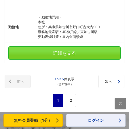
...
＜勤務地詳細＞
本社
勤務地
住所：兵庫県加古川市野口町古大内900
勤務地最寄駅：JR神戸線／東加古川駅
受動喫煙対策：屋内全面禁煙
詳細を見る
1〜15
件表示
前へ
次へ
（全17件中）
1
2

無料会員登録（1分）
ログイン
スカウト・オファーサービス