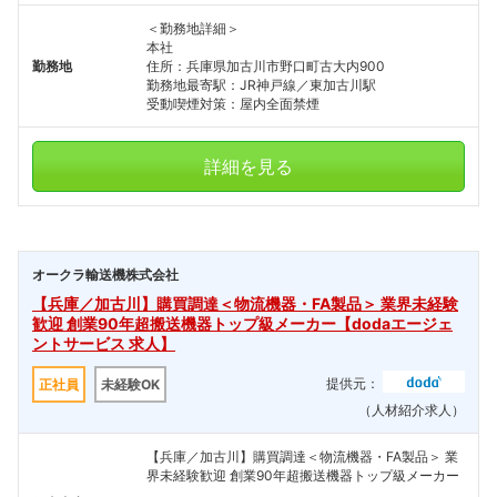
＜勤務地詳細＞
本社
勤務地
住所：兵庫県加古川市野口町古大内900
勤務地最寄駅：JR神戸線／東加古川駅
受動喫煙対策：屋内全面禁煙
詳細を見る
オークラ輸送機株式会社
【兵庫／加古川】購買調達＜物流機器・FA製品＞ 業界未経験
歓迎 創業90年超搬送機器トップ級メーカー【dodaエージェ
ントサービス 求人】
提供元：
正社員
未経験OK
（人材紹介求人）
【兵庫／加古川】購買調達＜物流機器・FA製品＞ 業
界未経験歓迎 創業90年超搬送機器トップ級メーカー