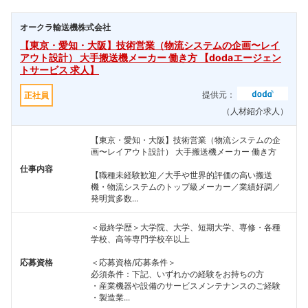
オークラ輸送機株式会社
【東京・愛知・大阪】技術営業（物流システムの企画〜レイ
アウト設計） 大手搬送機メーカー 働き方 【dodaエージェン
トサービス 求人】
提供元：
正社員
（人材紹介求人）
【東京・愛知・大阪】技術営業（物流システムの企
画〜レイアウト設計） 大手搬送機メーカー 働き方
仕事内容
【職種未経験歓迎／大手や世界的評価の高い搬送
機・物流システムのトップ級メーカー／業績好調／
発明賞多数...
＜最終学歴＞大学院、大学、短期大学、専修・各種
学校、高等専門学校卒以上
応募資格
＜応募資格/応募条件＞
必須条件：下記、いずれかの経験をお持ちの方
・産業機器や設備のサービスメンテナンスのご経験
・製造業...