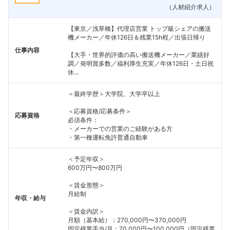
（人材紹介求人）
【東京／浅草橋】代理店営業 トップ級シェアの搬送
機メーカー／年休126日＆残業15h程／出張日帰り
仕事内容
【大手・世界的評価の高い搬送機メーカー／業績好
調／発明賞多数／福利厚生充実／年休126日・土日祝
休...
＜最終学歴＞大学院、大学卒以上
＜応募資格/応募条件＞
応募資格
必須条件：
・メーカーでの営業のご経験がある方
・第一種運転免許普通自動車
＜予定年収＞
600万円〜800万円
＜賃金形態＞
月給制
年収・給与
＜賃金内訳＞
月額（基本給）：270,000円〜370,000円
固定残業手当/月：70,000円〜100,000円（固定残業