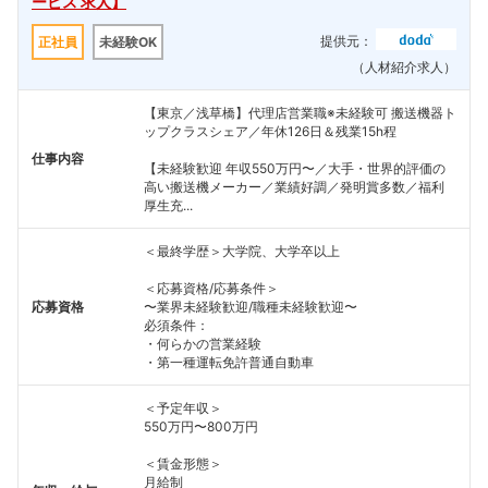
ービス 求人】
提供元：
正社員
未経験OK
（人材紹介求人）
【東京／浅草橋】代理店営業職※未経験可 搬送機器ト
ップクラスシェア／年休126日＆残業15h程
仕事内容
【未経験歓迎 年収550万円〜／大手・世界的評価の
高い搬送機メーカー／業績好調／発明賞多数／福利
厚生充...
＜最終学歴＞大学院、大学卒以上
＜応募資格/応募条件＞
応募資格
〜業界未経験歓迎/職種未経験歓迎〜
必須条件：
・何らかの営業経験
・第一種運転免許普通自動車
＜予定年収＞
550万円〜800万円
＜賃金形態＞
月給制