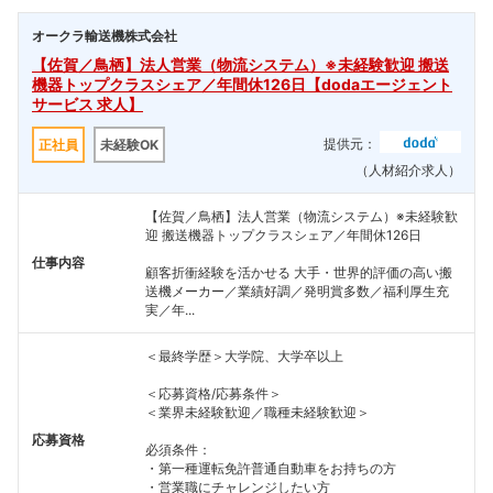
オークラ輸送機株式会社
【佐賀／鳥栖】法人営業（物流システム）※未経験歓迎 搬送
機器トップクラスシェア／年間休126日【dodaエージェント
サービス 求人】
提供元：
正社員
未経験OK
（人材紹介求人）
【佐賀／鳥栖】法人営業（物流システム）※未経験歓
迎 搬送機器トップクラスシェア／年間休126日
仕事内容
顧客折衝経験を活かせる 大手・世界的評価の高い搬
送機メーカー／業績好調／発明賞多数／福利厚生充
実／年...
＜最終学歴＞大学院、大学卒以上
＜応募資格/応募条件＞
＜業界未経験歓迎／職種未経験歓迎＞
応募資格
必須条件：
・第一種運転免許普通自動車をお持ちの方
・営業職にチャレンジしたい方