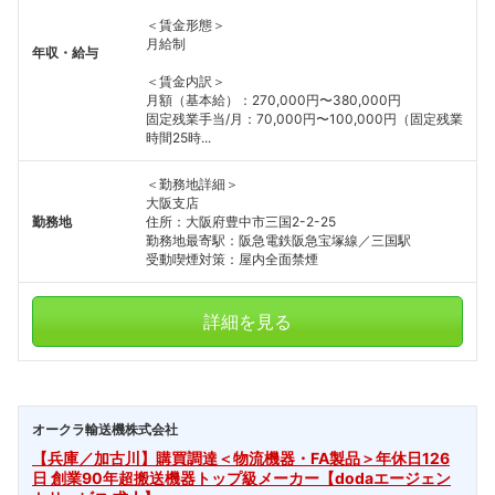
＜賃金形態＞
月給制
年収・給与
＜賃金内訳＞
月額（基本給）：270,000円〜380,000円
固定残業手当/月：70,000円〜100,000円（固定残業
時間25時...
＜勤務地詳細＞
大阪支店
勤務地
住所：大阪府豊中市三国2-2-25
勤務地最寄駅：阪急電鉄阪急宝塚線／三国駅
受動喫煙対策：屋内全面禁煙
詳細を見る
オークラ輸送機株式会社
【兵庫／加古川】購買調達＜物流機器・FA製品＞年休日126
日 創業90年超搬送機器トップ級メーカー【dodaエージェン