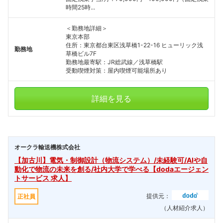
時間25時...
＜勤務地詳細＞
東京本部
住所：東京都台東区浅草橋1-22-16 ヒューリック浅
勤務地
草橋ビル7F
勤務地最寄駅：JR総武線／浅草橋駅
受動喫煙対策：屋内喫煙可能場所あり
詳細を見る
オークラ輸送機株式会社
【加古川】電気・制御設計（物流システム）/未経験可/AIや自
動化で物流の未来を創る/社内大学で学べる【dodaエージェン
トサービス 求人】
提供元：
正社員
（人材紹介求人）