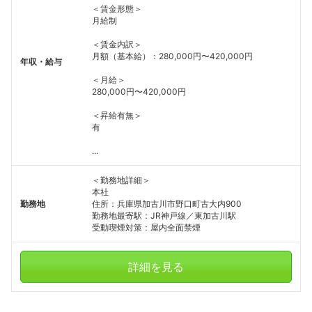
＜賃金形態＞
月給制
＜賃金内訳＞
月額（基本給）：280,000円〜420,000円
年収・給与
＜月給＞
280,000円〜420,000円
＜昇給有無＞
有
...
＜勤務地詳細＞
本社
勤務地
住所：兵庫県加古川市野口町古大内900
勤務地最寄駅：JR神戸線／東加古川駅
受動喫煙対策：屋内全面禁煙
詳細を見る