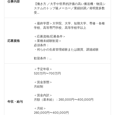
仕事内容
【働き方 ／大手や世界的評価の高い搬送機・物流シ
ステムのトップ級メーカー／業績好調／発明賞多数
受...
＜最終学歴＞大学院、大学、短期大学、専修・各種
学校、高等専門学校、高等学校卒以上
＜応募資格/応募条件＞
応募資格
＜業種未経験歓迎＞
必須条件：
・何らかの生産管理経験または購買、調達経験
歓迎条件：...
＜予定年収＞
520万円〜700万円
＜賃金形態＞
月給制
＜賃金内訳＞
月額（基本給）：260,000円〜400,000円
年収・給与
＜月給＞
260,000円〜400,000円