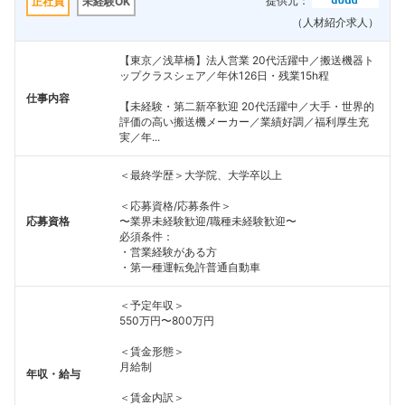
提供元：
正社員
未経験OK
（人材紹介求人）
【東京／浅草橋】法人営業 20代活躍中／搬送機器ト
ップクラスシェア／年休126日・残業15h程
仕事内容
【未経験・第二新卒歓迎 20代活躍中／大手・世界的
評価の高い搬送機メーカー／業績好調／福利厚生充
実／年...
＜最終学歴＞大学院、大学卒以上
＜応募資格/応募条件＞
応募資格
〜業界未経験歓迎/職種未経験歓迎〜
必須条件：
・営業経験がある方
・第一種運転免許普通自動車
＜予定年収＞
550万円〜800万円
＜賃金形態＞
月給制
年収・給与
フォローしました
＜賃金内訳＞