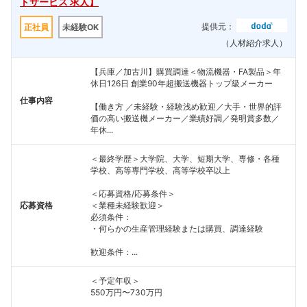
トサービス 求人】
提供元：
正社員
未経験OK
（人材紹介求人）
【兵庫／加古川】購買調達＜物流機器・FA製品＞年
休日126日 創業90年超搬送機器トップ級メーカー
仕事内容
【働き方 ／未経験・経験浅め歓迎／大手・世界的評
価の高い搬送機メーカー／業績好調／発明賞多数／
年休...
＜最終学歴＞大学院、大学、短期大学、専修・各種
学校、高等専門学校、高等学校卒以上
＜応募資格/応募条件＞
応募資格
＜業種未経験歓迎＞
必須条件：
・何らかの生産管理経験または購買、調達経験
歓迎条件：...
＜予定年収＞
550万円〜730万円