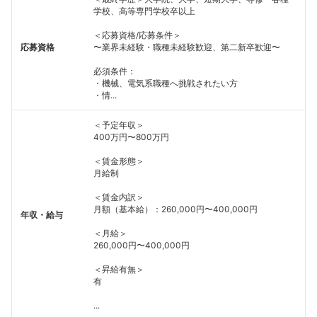
学校、高等専門学校卒以上
＜応募資格/応募条件＞
応募資格
〜業界未経験・職種未経験歓迎、第二新卒歓迎〜
必須条件：
・機械、電気系職種へ挑戦されたい方
・情...
＜予定年収＞
400万円〜800万円
＜賃金形態＞
月給制
＜賃金内訳＞
月額（基本給）：260,000円〜400,000円
年収・給与
＜月給＞
260,000円〜400,000円
＜昇給有無＞
有
...