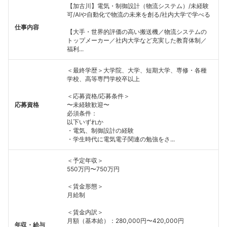
【加古川】電気・制御設計（物流システム）/未経験
可/AIや自動化で物流の未来を創る/社内大学で学べる
仕事内容
【大手・世界的評価の高い搬送機／物流システムの
トップメーカー／社内大学など充実した教育体制／
福利...
＜最終学歴＞大学院、大学、短期大学、専修・各種
学校、高等専門学校卒以上
＜応募資格/応募条件＞
応募資格
〜未経験歓迎〜
必須条件：
以下いずれか
・電気、制御設計の経験
・学生時代に電気電子関連の勉強をさ...
＜予定年収＞
550万円〜750万円
＜賃金形態＞
月給制
＜賃金内訳＞
月額（基本給）：280,000円〜420,000円
年収・給与