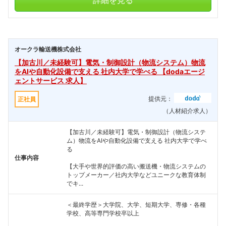
詳細を見る
オークラ輸送機株式会社
【加古川／未経験可】電気・制御設計（物流システム）物流
をAIや自動化設備で支える 社内大学で学べる 【dodaエージ
ェントサービス 求人】
提供元：
正社員
（人材紹介求人）
【加古川／未経験可】電気・制御設計（物流システ
ム）物流をAIや自動化設備で支える 社内大学で学べ
る
仕事内容
【大手や世界的評価の高い搬送機・物流システムの
トップメーカー／社内大学などユニークな教育体制
でキ...
＜最終学歴＞大学院、大学、短期大学、専修・各種
学校、高等専門学校卒以上