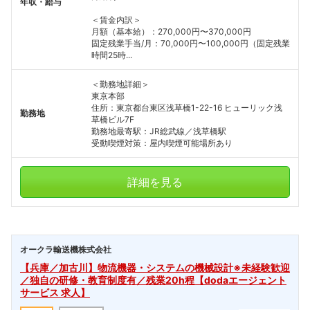
年収・給与
＜賃金内訳＞
月額（基本給）：270,000円〜370,000円
固定残業手当/月：70,000円〜100,000円（固定残業
時間25時...
＜勤務地詳細＞
東京本部
住所：東京都台東区浅草橋1-22-16 ヒューリック浅
勤務地
草橋ビル7F
勤務地最寄駅：JR総武線／浅草橋駅
受動喫煙対策：屋内喫煙可能場所あり
詳細を見る
オークラ輸送機株式会社
【兵庫／加古川】物流機器・システムの機械設計※未経験歓迎
／独自の研修・教育制度有／残業20h程【dodaエージェント
サービス 求人】