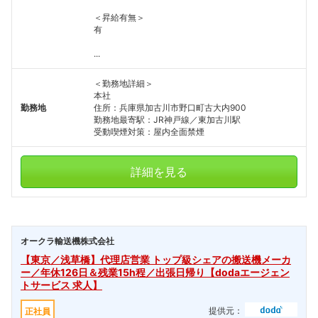
＜昇給有無＞
有
...
＜勤務地詳細＞
本社
勤務地
住所：兵庫県加古川市野口町古大内900
勤務地最寄駅：JR神戸線／東加古川駅
受動喫煙対策：屋内全面禁煙
詳細を見る
オークラ輸送機株式会社
【東京／浅草橋】代理店営業 トップ級シェアの搬送機メーカ
ー／年休126日＆残業15h程／出張日帰り【dodaエージェン
トサービス 求人】
提供元：
正社員