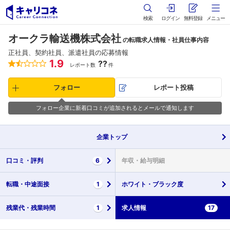
検索
ログイン
無料登録
メニュー
オークラ輸送機株式会社
の転職求人情報・社員仕事内容
正社員、契約社員、派遣社員の応募情報
1.9
??
レポート数
件
フォロー
レポート投稿
フォロー企業に新着口コミが追加されるとメールで通知します
企業
トップ
口コミ・
評判
6
年収・
給与明細
転職・
中途面接
1
ホワイト・
ブラック度
残業代・
残業時間
1
求人情報
17