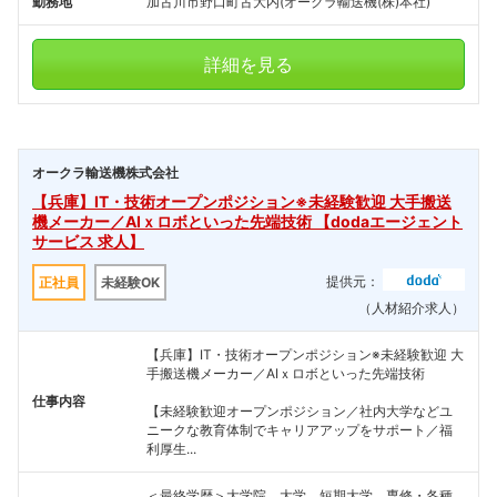
勤務地
加古川市野口町古大内(オークラ輸送機(株)本社)
詳細を見る
オークラ輸送機株式会社
【兵庫】IT・技術オープンポジション※未経験歓迎 大手搬送
機メーカー／AIｘロボといった先端技術 【dodaエージェント
サービス 求人】
提供元：
正社員
未経験OK
（人材紹介求人）
【兵庫】IT・技術オープンポジション※未経験歓迎 大
手搬送機メーカー／AIｘロボといった先端技術
仕事内容
【未経験歓迎オープンポジション／社内大学などユ
ニークな教育体制でキャリアアップをサポート／福
利厚生...
＜最終学歴＞大学院、大学、短期大学、専修・各種