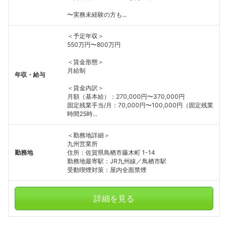
〜実務未経験の方も...
＜予定年収＞
550万円〜800万円
＜賃金形態＞
月給制
年収・給与
＜賃金内訳＞
月額（基本給）：270,000円〜370,000円
固定残業手当/月：70,000円〜100,000円（固定残業
時間25時...
＜勤務地詳細＞
九州営業所
勤務地
住所：佐賀県鳥栖市藤木町 1-14
勤務地最寄駅：JR九州線／鳥栖市駅
受動喫煙対策：屋内全面禁煙
詳細を見る