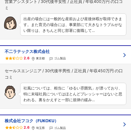
営業アシスタント
30代後半女性
正社員
年収400万円
出産の場合には一般的な産前および産後休暇が取得できま
す。また育児の場合には、事業部にて大きなトラブルがな
い限りは、きちんと同じ部署に復職して…
不二ラテックス株式会社
2.6
東京都
ゴム製品
セールスエンジニア
30代後半男性
正社員
年収450万円
社風については、相当に「ゆるい雰囲気」が漂っており、
フォローしました
特に末端社員についてはほとんどプレッシャーはないと思
われる。裏をかえすと一部に規律の緩み…
こちらの企業もフォローしませんか？
株式会社フコク（FUKOKU）
2.6
埼玉県
ゴム製品