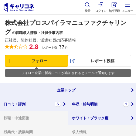
検索
ログイン
無料登録
メニュー
株式会社プロスパイラマニュファクチャリン
グ
の転職求人情報・社員仕事内容
正社員、契約社員、派遣社員の応募情報
2.8
??
レポート数
件
フォロー
レポート投稿
フォロー企業に新着口コミが追加されるとメールで通知します
企業
トップ
口コミ・
評判
5
年収・
給与明細
1
転職・
中途面接
ホワイト・
ブラック度
残業代・
残業時間
求人情報