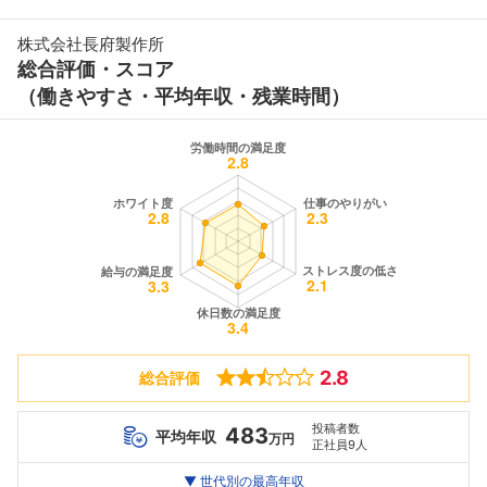
株式会社長府製作所
総合評価・スコア
（働きやすさ・平均年収・残業時間）
2.8
総合評価
投稿者数
483
平均年収
万円
正社員9人
世代別
20代
▼ 世代別の最高年収
30代
40代