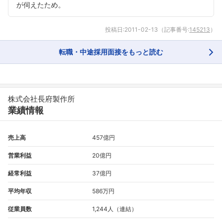
が伺えたため。
投稿日:
2011-02-13
（記事番号:
145213
）
フォローしました
転職・中途採用面接をもっと読む
こちらの企業もフォローしませんか？
株式会社長府製作所
業績情報
売上高
457億円
営業利益
20億円
経常利益
37億円
平均年収
586万円
従業員数
1,244人（連結）