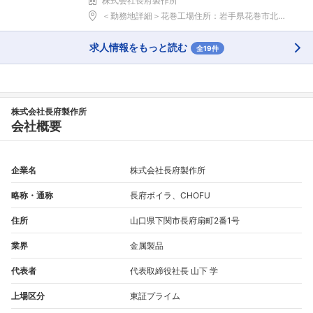
株式会社長府製作所
＜勤務地詳細＞花巻工場住所：岩手県花巻市北湯口第2...
求人情報をもっと読む
全19件
株式会社長府製作所
会社概要
企業名
株式会社長府製作所
略称・通称
長府ボイラ、CHOFU
住所
山口県下関市長府扇町2番1号
業界
金属製品
代表者
代表取締役社長 山下 学
上場区分
東証プライム