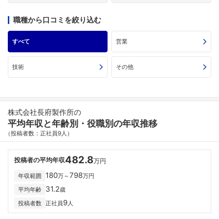
職種から口コミを絞り込む
すべて
営業
技術
その他
株式会社長府製作所の
平均年収と年齢別・役職別の年収推移
（投稿者数：正社員9人）
482.8
投稿者の平均年収
万円
180
798
年収範囲
万～
万円
31.2
平均年齢
歳
9
投稿者数
正社員
人