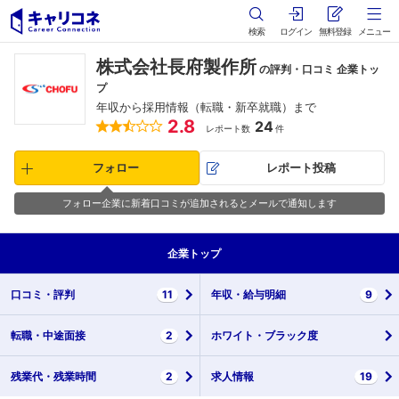
検索
ログイン
無料登録
メニュー
株式会社長府製作所
の評判・口コミ 企業トッ
プ
年収から採用情報（転職・新卒就職）まで
2.8
24
レポート数
件
フォロー
レポート投稿
フォロー企業に新着口コミが追加されるとメールで通知します
企業
トップ
口コミ・
評判
11
年収・
給与明細
9
転職・
中途面接
2
ホワイト・
ブラック度
残業代・
残業時間
2
求人情報
19