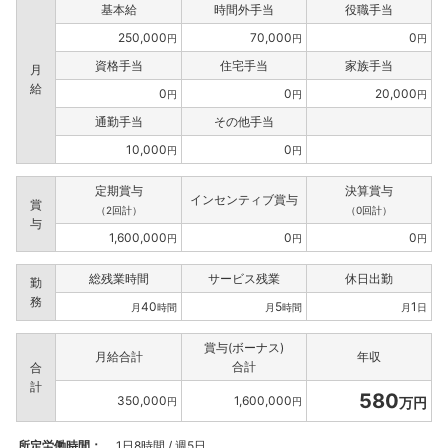
基本給
時間外手当
役職手当
250,000
70,000
0
円
円
円
資格手当
住宅手当
家族手当
月
給
0
0
20,000
円
円
円
通勤手当
その他手当
10,000
0
円
円
定期賞与
決算賞与
インセンティブ賞与
賞
（2回計）
（0回計）
与
1,600,000
0
0
円
円
円
総残業時間
サービス残業
休日出勤
勤
務
40
5
1
月
時間
月
時間
月
日
賞与(ボーナス)
月給合計
年収
合計
合
計
580
350,000
1,600,000
万円
円
円
所定労働時間：
1日8時間 / 週5日