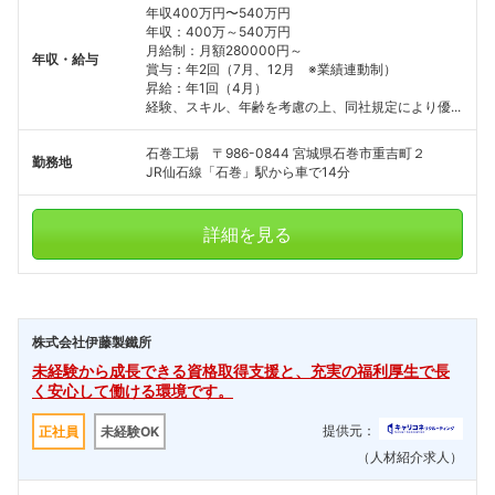
年収400万円〜540万円
年収：400万～540万円
月給制：月額280000円～
年収・給与
賞与：年2回（7月、12月 ※業績連動制）
昇給：年1回（4月）
経験、スキル、年齢を考慮の上、同社規定により優...
石巻工場 〒986-0844 宮城県石巻市重吉町２
勤務地
JR仙石線「石巻」駅から車で14分
詳細を見る
株式会社伊藤製鐵所
未経験から成長できる資格取得支援と、充実の福利厚生で長
く安心して働ける環境です。
提供元：
正社員
未経験OK
（人材紹介求人）