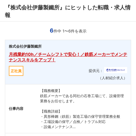
『株式会社伊藤製鐵所』にヒットした転職・求人情
報
6
件中 1〜6件を表示
株式会社伊藤製鐵所
月残業約10h／チームシフトで安心！／鉄筋メーカーでメンテ
ナンススキルをアップ！
提供元：
正社員
（人材紹介求人）
【職務概要】
鉄筋メーカーである同社の石巻工場にて、設備管理
業務をお任せします。
仕事内容
【職務詳細】
・異形棒鋼（鉄筋）製造工場の保守管理業務全般
・工場設備の保守／点検／トラブル対応
・設備メンテナンス...