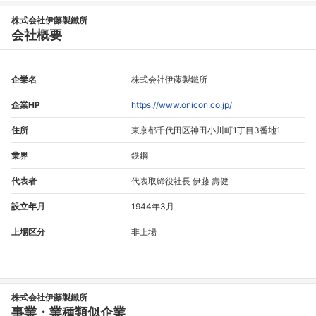
株式会社伊藤製鐵所
会社概要
企業名
株式会社伊藤製鐵所
企業HP
https://www.onicon.co.jp/
住所
東京都千代田区神田小川町1丁目3番地1
業界
鉄鋼
代表者
代表取締役社長 伊藤 壽健
設立年月
1944年3月
上場区分
非上場
株式会社伊藤製鐵所
事業・業種類似企業