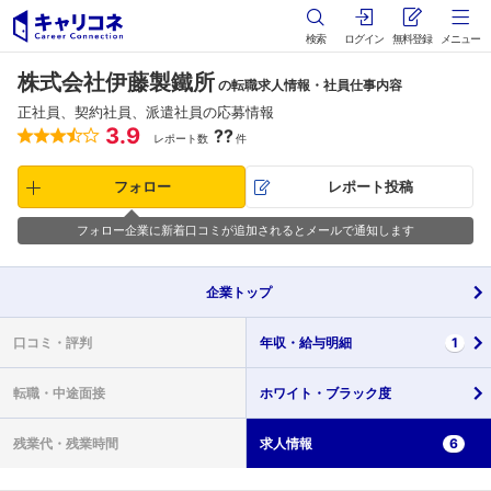
検索
ログイン
無料登録
メニュー
株式会社伊藤製鐵所
の転職求人情報・社員仕事内容
正社員、契約社員、派遣社員の応募情報
3.9
??
レポート数
件
フォロー
レポート投稿
フォロー企業に新着口コミが追加されるとメールで通知します
企業
トップ
口コミ・
評判
年収・
給与明細
1
転職・
中途面接
ホワイト・
ブラック度
残業代・
残業時間
求人情報
6