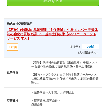
詳細を見る
株式会社伊藤製鐵所
【石巻】鉄鋼材の品質管理（主任候補） 中核メンバー 品質体
制の強化に貢献 残業5h・基本土日祝休【dodaエージェント
サービス 求人】
提供元：
正社員
（人材紹介求人）
【石巻】鉄鋼材の品質管理（主任候補） 中核メンバ
ー 品質体制の強化に貢献 残業5h・基本土日祝休
仕事内容
【国内トップクラスシェアを誇る鉄筋メーカー／入
社後は検査業務からお任せ／将来的にはISOの維持管
理な...
＜最終学歴＞大学院、大学卒以上
応募資格
＜応募資格/応募条件＞
必須条件：