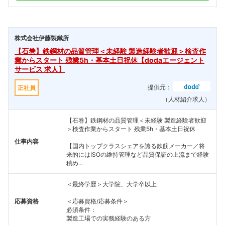
株式会社伊藤製鐵所
【石巻】鉄鋼材の品質管理＜未経験 製造経験者歓迎＞検査作
業からスタート 残業5h・基本土日祝休【dodaエージェント
サービス 求人】
提供元：
正社員
（人材紹介求人）
【石巻】鉄鋼材の品質管理＜未経験 製造経験者歓迎
＞検査作業からスタート 残業5h・基本土日祝休
仕事内容
【国内トップクラスシェアを誇る鉄筋メーカー／将
来的にはISOの維持管理など品質保証の上流まで経験
積め...
＜最終学歴＞大学院、大学卒以上
応募資格
＜応募資格/応募条件＞
必須条件：
製造工場での実務経験のある方