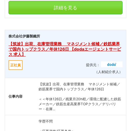
詳細を見る
株式会社伊藤製鐵所
【筑波】出荷、在庫管理業務 マネジメント候補／鉄筋業界
で国内トップクラス／年休126日 【dodaエージェントサービ
ス 求人】
提供元：
正社員
（人材紹介求人）
【筑波】出荷、在庫管理業務 マネジメント候補／
鉄筋業界で国内トップクラス／年休126日
仕事内容
＜＜年休126日／残業月20h程／環境に配慮した鉄筋
メーカー／鉄筋生産高業界TOPクラス／デリバリ
フォローしました
ー・在庫...
こちらの企業もフォローしませんか？
学歴不問