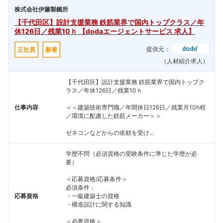
株式会社伊藤製鐵所
【千代田区】設計支援業務 鉄筋業界で国内トップクラス／年
休126日／残業10ｈ 【dodaエージェントサービス 求人】
提供元：
正社員
新着
（人材紹介求人）
【千代田区】設計支援業務 鉄筋業界で国内トップク
ラス／年休126日／残業10ｈ
仕事内容
＜＜建築技術専門職／年間休日126日／残業月10h程
／環境に配慮した鉄筋メーカー＞＞
ゼネコンなどからの依頼を受け...
学歴不問（必須資格の受験条件に準じた学歴が必
要）
＜応募資格/応募条件＞
必須条件：
応募資格
・一級建築士の資格
・構造設計に関する知識
＜必要資格＞