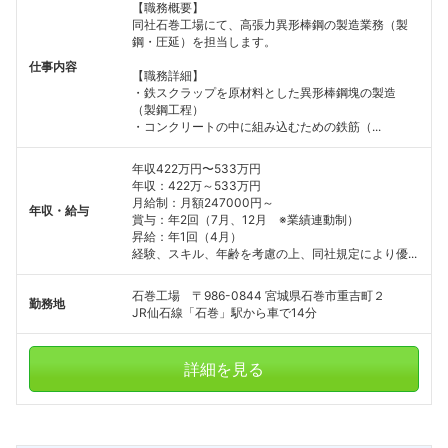
【職務概要】
同社石巻工場にて、高張力異形棒鋼の製造業務（製
鋼・圧延）を担当します。
仕事内容
【職務詳細】
・鉄スクラップを原材料とした異形棒鋼塊の製造
（製鋼工程）
・コンクリートの中に組み込むための鉄筋（...
年収422万円〜533万円
年収：422万～533万円
月給制：月額247000円～
年収・給与
賞与：年2回（7月、12月 ※業績連動制）
昇給：年1回（4月）
経験、スキル、年齢を考慮の上、同社規定により優...
石巻工場 〒986-0844 宮城県石巻市重吉町２
勤務地
JR仙石線「石巻」駅から車で14分
詳細を見る