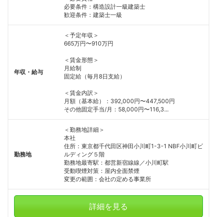
必要条件：構造設計一級建築士
歓迎条件：建築士一級
＜予定年収＞
665万円〜910万円
＜賃金形態＞
月給制
年収・給与
固定給（毎月8日支給）
＜賃金内訳＞
月額（基本給）：392,000円〜447,500円
その他固定手当/月：58,000円〜116,3...
＜勤務地詳細＞
本社
住所：東京都千代田区神田小川町1-3-1 NBF小川町ビ
勤務地
ルディング５階
勤務地最寄駅：都営新宿線線／小川町駅
受動喫煙対策：屋内全面禁煙
変更の範囲：会社の定める事業所
詳細を見る