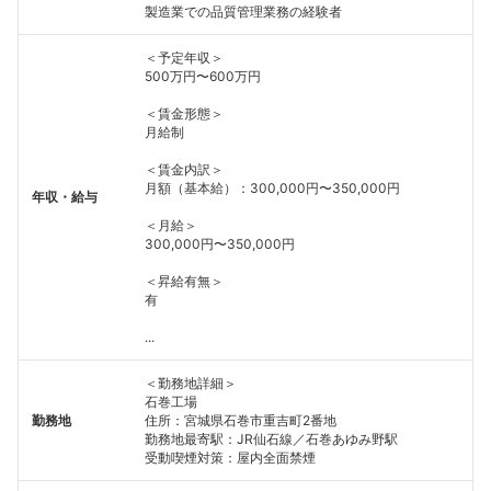
製造業での品質管理業務の経験者
＜予定年収＞
500万円〜600万円
＜賃金形態＞
月給制
＜賃金内訳＞
月額（基本給）：300,000円〜350,000円
年収・給与
＜月給＞
300,000円〜350,000円
＜昇給有無＞
有
...
＜勤務地詳細＞
石巻工場
勤務地
住所：宮城県石巻市重吉町2番地
勤務地最寄駅：JR仙石線／石巻あゆみ野駅
受動喫煙対策：屋内全面禁煙