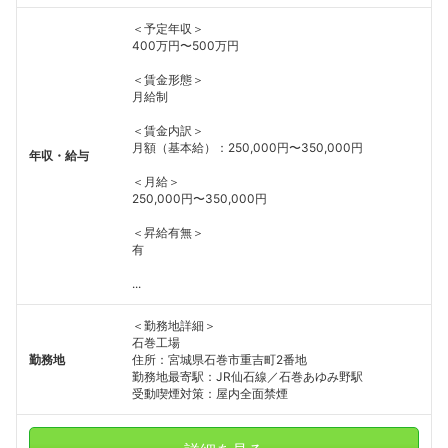
＜予定年収＞
400万円〜500万円
＜賃金形態＞
月給制
＜賃金内訳＞
月額（基本給）：250,000円〜350,000円
年収・給与
＜月給＞
250,000円〜350,000円
＜昇給有無＞
有
...
＜勤務地詳細＞
石巻工場
勤務地
住所：宮城県石巻市重吉町2番地
勤務地最寄駅：JR仙石線／石巻あゆみ野駅
受動喫煙対策：屋内全面禁煙