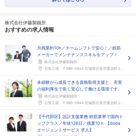
株式会社伊藤製鐵所
おすすめの求人情報
月残業約10h／チームシフトで安心！／鉄筋
メーカーでメンテナンススキルをアップ！
株式会社伊藤製鐵所
石巻工場 〒986-0844 宮城県石巻市重吉町２...
未経験から成長できる資格取得支援と、充実
の福利厚生で長く安心して働ける環境です。
株式会社伊藤製鐵所
石巻工場 〒986-0844 宮城県石巻市重吉町２...
【千代田区】設計支援業務 鉄筋業界で国内ト
ップクラス／年休126日／残業10ｈ 【doda
エージェントサービス 求人】