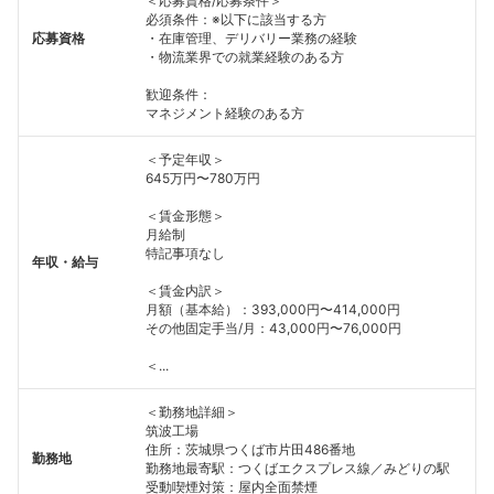
＜応募資格/応募条件＞
必須条件：※以下に該当する方
応募資格
・在庫管理、デリバリー業務の経験
・物流業界での就業経験のある方
歓迎条件：
マネジメント経験のある方
＜予定年収＞
645万円〜780万円
＜賃金形態＞
月給制
特記事項なし
年収・給与
＜賃金内訳＞
月額（基本給）：393,000円〜414,000円
その他固定手当/月：43,000円〜76,000円
＜...
＜勤務地詳細＞
筑波工場
住所：茨城県つくば市片田486番地
勤務地
勤務地最寄駅：つくばエクスプレス線／みどりの駅
受動喫煙対策：屋内全面禁煙