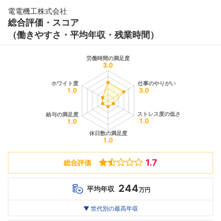
電電機工株式会社
総合評価・スコア
（働きやすさ・平均年収・残業時間）
1.7
総合評価
244
平均年収
万円
世代別
20代
▼ 世代別の最高年収
30代
40代
最高年収
--万
244
--万
万