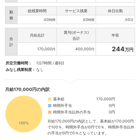
総残業時間
サービス残業
休日出勤
勤
務
0
0
0
月
時間
月
時間
月
日
賞与(ボーナス)
月給合計
年収
合計
合
計
244
170,000
400,000
万円
円
円
所定労働時間：
1日7時間 / 週6日
みなし残業制度：
なし
月給170,000円の内訳
基本給
170,000円
時間外手当
0円
時間外手当以外の手当
0円
月給170,000円の内訳として、基本給が170,000円
で100％、時間外手当が0円で0％、時間外手当以外
の手当が0円で0％となっています。