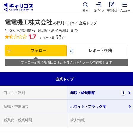
検索
ログイン
無料登録
メニュー
電電機工株式会社
の評判・口コミ 企業トップ
年収から採用情報（転職・新卒就職）まで
1.7
??
レポート数
件
フォロー
レポート投稿
フォロー企業に新着口コミが追加されるとメールで通知します
企業
トップ
口コミ・
評判
年収・
給与明細
1
転職・
中途面接
ホワイト・
ブラック度
残業代・
残業時間
求人情報