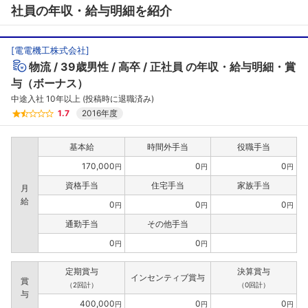
社員の年収・給与明細を紹介
[
電電機工株式会社
]
物流
39歳男性
高卒
正社員
の年収・給与明細・賞
与（ボーナス）
中途入社 10年以上 (投稿時に退職済み)
1.7
2016年度
基本給
時間外手当
役職手当
170,000
0
0
円
円
円
資格手当
住宅手当
家族手当
月
給
0
0
0
円
円
円
通勤手当
その他手当
0
0
円
円
定期賞与
決算賞与
インセンティブ賞与
賞
（2回計）
（0回計）
与
400,000
0
0
円
円
円