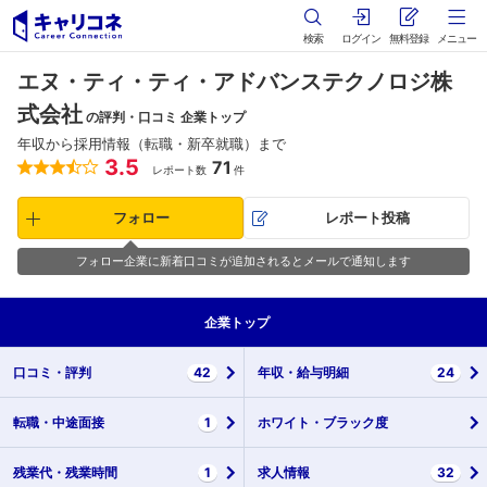
検索
ログイン
無料登録
メニュー
エヌ・ティ・ティ・アドバンステクノロジ株
式会社
の評判・口コミ 企業トップ
年収から採用情報（転職・新卒就職）まで
3.5
71
レポート数
件
フォロー
レポート投稿
フォロー企業に新着口コミが追加されるとメールで通知します
企業
トップ
口コミ・
評判
42
年収・
給与明細
24
転職・
中途面接
1
ホワイト・
ブラック度
残業代・
残業時間
1
求人情報
32