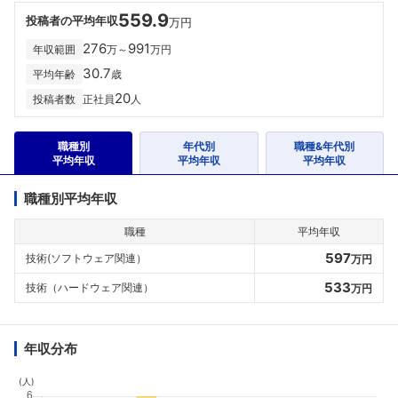
559.9
投稿者の平均年収
万円
276
991
年収範囲
万～
万円
30.7
平均年齢
歳
20
投稿者数
正社員
人
職種別
年代別
職種&年代別
平均年収
平均年収
平均年収
職種別平均年収
職種
平均年収
597
技術(ソフトウェア関連）
万円
533
技術（ハードウェア関連）
万円
年収分布
(人)