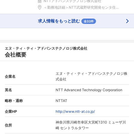
NTTアドバンステクノロジ株式会社
＜勤務地詳細＞NTT武蔵野研究開発センタ住所：東京...
求人情報をもっと読む
全32件
エヌ・ティ・ティ・アドバンステクノロジ株式会社
会社概要
エヌ・ティ・ティ・アドバンステクノロジ株
企業名
式会社
英名
NTT Advanced Technology Corporation
略称・通称
NTTAT
企業HP
http://www.ntt-at.co.jp/
神奈川県川崎市幸区大宮町1310 ミューザ川
住所
崎 セントラルタワー