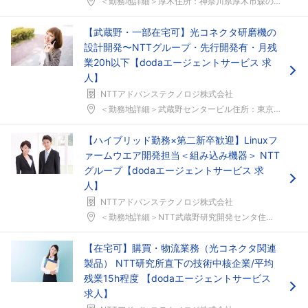
＜勤務地詳細＞厚木住所：神奈川県厚木市森の里若宮３...
【武蔵野・一部在宅可】光コネクタ研磨機の
設計開発〜NTTグループ・先行開発有・月残
業20h以下【dodaエージェントサービス 求
人】
NTTアドバンステクノロジ株式会社
＜勤務地詳細＞武蔵野センタービル住所：東京都武蔵野...
【ハイブリッド勤務×第二新卒歓迎】Linuxフ
ァームウエア開発担当＜組み込み機器＞ NTT
グループ【dodaエージェントサービス 求
人】
NTTアドバンステクノロジ株式会社
＜勤務地詳細＞NTT武蔵野研究開発センタ住所：東京...
【在宅可】購買・物流業務（光コネクタ関連
製品） NTT研究所直下の技術中核企業/平均
残業15h程度 【dodaエージェントサービス
求人】