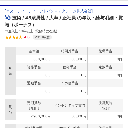
[
エヌ・ティ・ティ・アドバンステクノロジ株式会社
]
技術
48歳男性
大卒
正社員
の年収・給与明細・賞
与（ボーナス）
中途入社 10年以上 (投稿時に在職)
4.3
2019年度
基本給
時間外手当
役職手当
530,000
50,000
0
円
円
円
資格手当
住宅手当
家族手当
月
給
0
0
0
円
円
円
通勤手当
その他手当
0
0
円
円
定期賞与
決算賞与
インセンティブ賞与
賞
（2回計）
（0回計）
与
2,900,000
50,000
0
円
円
円
総残業時間
サービス残業
休日出勤