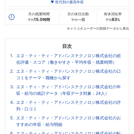
世代別
20代
▼ 世代別の最高年収
30代
40代
最高年収
636
840
991
万
万
万
月の残業時間
月の休日出勤
有休消化率
15.0
--
83
時間
日
%
平均
平均
平均
キャリコネユーザーの投稿データから算出
目次
エヌ・ティ・ティ・アドバンステクノロジ株式会社の総
合評価・スコア（働きやすさ・平均年収・残業時間）
エヌ・ティ・ティ・アドバンステクノロジ株式会社の口
コミをテーマ・職種から探す
エヌ・ティ・ティ・アドバンステクノロジ株式会社の年
収・給与の統計データ（年収データ対象：24人）
エヌ・ティ・ティ・アドバンステクノロジ株式会社の評
判・口コミ
エヌ・ティ・ティ・アドバンステクノロジ株式会社のお
すすめの年収・給与明細
エヌ・ティ・ティ・アドバンステクノロジ株式会社の転