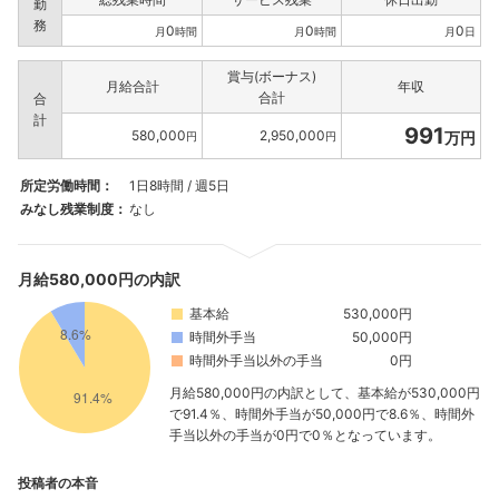
勤
務
0
0
0
月
時間
月
時間
月
日
賞与(ボーナス)
月給合計
年収
合計
合
計
991
580,000
2,950,000
万円
円
円
所定労働時間：
1日8時間 / 週5日
みなし残業制度：
なし
月給580,000円の内訳
基本給
530,000円
時間外手当
50,000円
時間外手当以外の手当
0円
月給580,000円の内訳として、基本給が530,000円
で91.4％、時間外手当が50,000円で8.6％、時間外
手当以外の手当が0円で0％となっています。
投稿者の本音