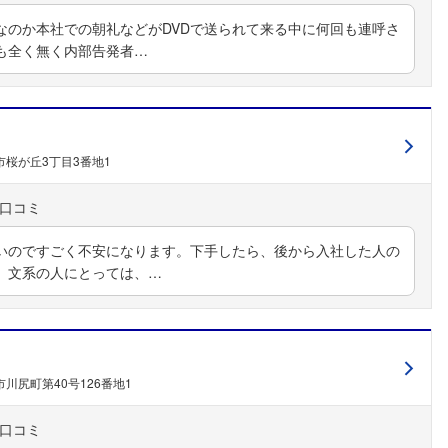
なのか本社での朝礼などがDVDで送られて来る中に何回も連呼さ
も全く無く内部告発者…
桜が丘3丁目3番地1
いのですごく不安になります。下手したら、後から入社した人の
、文系の人にとっては、…
川尻町第40号126番地1