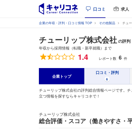
口コミ
求人
企業の年収・評判・口コミ情報 TOP
その他製品
チュー
チューリップ株式会社
の評判
年収から採用情報（転職・新卒就職）まで
総合評価
1.4
6
レポート数
件
口コミ・評判
企業トップ
6
チューリップ株式会社の評判総合情報ページです。チ
立つ情報を探すならキャリコネで！
チューリップ株式会社
総合評価・スコア（働きやすさ・