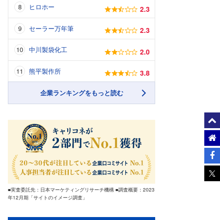
ヒロホー
2.3
セーラー万年筆
2.3
中川製袋化工
2.0
熊平製作所
3.8
企業ランキングをもっと読む
■実査委託先：日本マーケティングリサーチ機構 ■調査概要：2023
年12月期「サイトのイメージ調査」