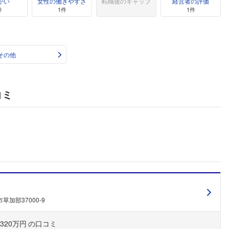
がい
女性の働きやすさ
転職後のギャップ
経営者の評価
件
1件
1件
その他
コミ
草加部37000-9
320万円