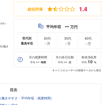
1.4
総合評価
--
平均年収
万円
世代別
20代
30代
40代
最高年収
--万
--万
--万
月の残業時間
月の休日出勤
有休消化率
--
--
10
平均
平均
平均
時間
日
%
キャリコネユーザーの投稿データから算出
目次
（働きやすさ・平均年収・残業時間）