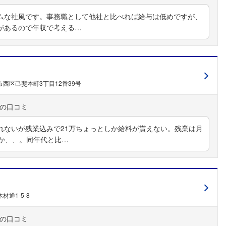
ムな社風です。事務職として他社と比べれば給与は低めですが、
があるので年収で考える…
西区己斐本町3丁目12番39号
れないが残業込みで21万ちょっとしか給料が貰えない。残業は月
フォローしました
うか、、。同年代と比…
こちらの企業もフォローしませんか？
材通1-5-8