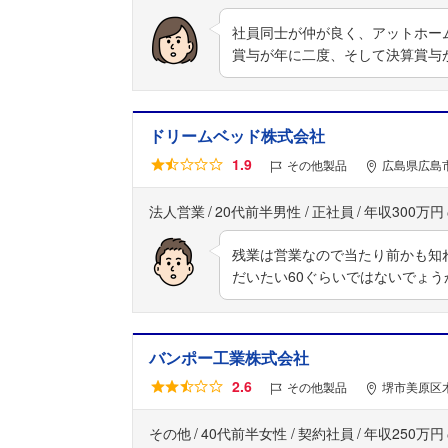
社員同士が仲が良く、アットホー
賞与が年に二度、そして決算賞与
ドリームベッド株式会社
1.9
その他製品
広島県広島市
法人営業
20代前半男性
正社員
年収300万円
残業は営業なので当たり前かも知
だいたい60ぐらいではないでょ
バンポー工業株式会社
2.6
その他製品
堺市美原区木
その他
40代前半女性
契約社員
年収250万円