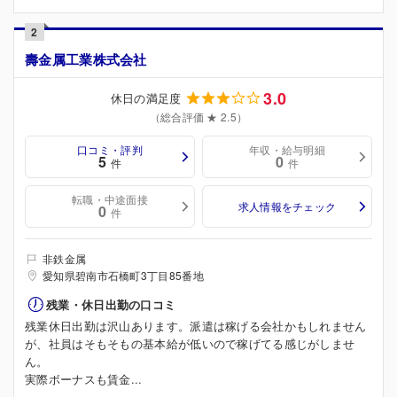
2
壽金属工業株式会社
3.0
休日の満足度
（総合評価 ★ 2.5）
口コミ・評判
年収・給与明細
5
0
件
件
転職・中途面接
求人情報をチェック
0
件
非鉄金属
愛知県碧南市石橋町3丁目85番地
残業・休日出勤の口コミ
残業休日出勤は沢山あります。派遣は稼げる会社かもしれません
が、社員はそもそもの基本給が低いので稼げてる感じがしませ
ん。
実際ボーナスも賃金...