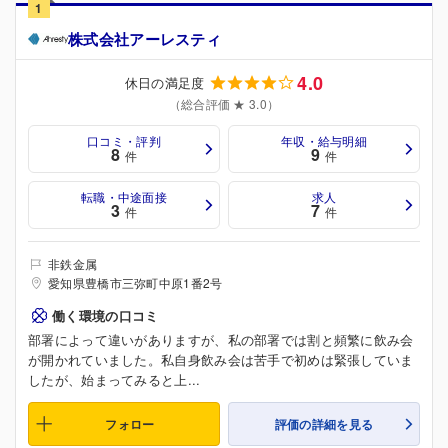
1
株式会社アーレスティ
4.0
休日の満足度
（総合評価 ★ 3.0）
口コミ・評判
年収・給与明細
8
9
件
件
転職・中途面接
求人
3
7
件
件
非鉄金属
愛知県豊橋市三弥町中原1番2号
働く環境の口コミ
部署によって違いがありますが、私の部署では割と頻繁に飲み会
が開かれていました。私自身飲み会は苦手で初めは緊張していま
したが、始まってみると上...
フォロー
評価の詳細を見る